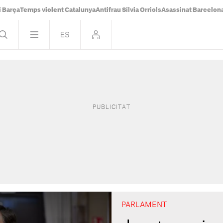
i Barça
Temps violent Catalunya
Antifrau Sílvia Orriols
Asassinat Barcelon
PARLAMENT