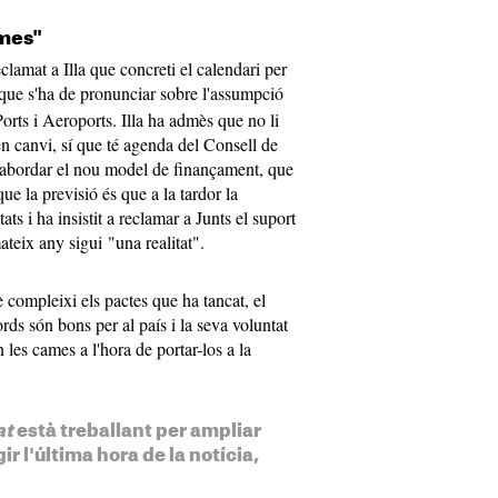
ames"
lamat a Illa que concreti el calendari per
que s'ha de pronunciar sobre l'assumpció
rts i Aeroports. Illa ha admès que no li
en canvi, sí que té agenda del Consell de
d'abordar el nou model de finançament, que
que la previsió és que a la tardor la
ats i ha insistit a reclamar a Junts el suport
ateix any sigui "una realitat".
 compleixi els pactes que ha tancat, el
rds són bons per al país i la seva voluntat
les cames a l'hora de portar-los a la
at
està treballant per ampliar
ir l'última hora de la notícia,