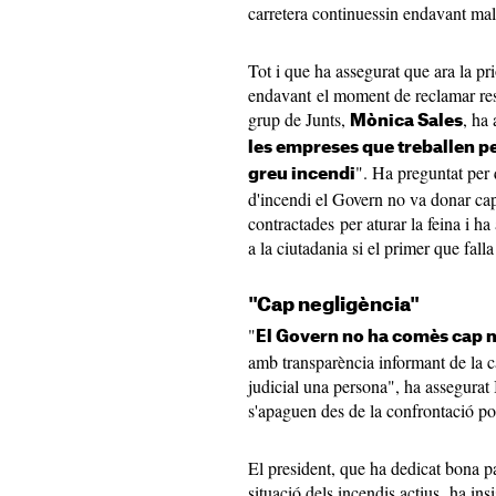
carretera continuessin endavant malgr
Tot i que ha assegurat que ara la pri
endavant el moment de reclamar resp
grup de Junts,
, ha 
Mònica Sales
les empreses que treballen p
". Ha preguntat per 
greu incendi
d'incendi el Govern no va donar cap
contractades per aturar la feina i h
a la ciutadania si el primer que falla
"Cap negligència"
"
El Govern no ha comès cap 
amb transparència informant de la c
judicial una persona", ha assegurat I
s'apaguen des de la confrontació pol
El president, que ha dedicat bona par
situació dels incendis actius, ha ins