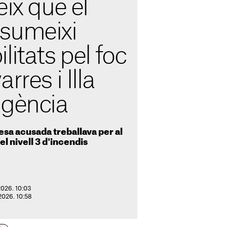
eix que el
sumeixi
litats pel foc
rres i Illa
igència
esa acusada treballava per al
 el nivell 3 d'incendis
2026. 10:03
 2026. 10:58