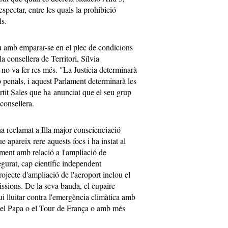
pectar, entre les quals la prohibició
lls.
ou amb emparar-se en el plec de condicions
a consellera de Territori, Sílvia
 no va fer res més. "La Justícia determinarà
 o penals, i aquest Parlament determinarà les
ertit Sales que ha anunciat que el seu grup
consellera.
 reclamat a Illa major conscienciació
e apareix rere aquests focs i ha instat al
ament amb relació a l'ampliació de
gurat, cap científic independent
projecte d'ampliació de l'aeroport inclou el
sions. De la seva banda, el cupaire
ui lluitar contra l'emergència climàtica amb
del Papa o el Tour de França o amb més