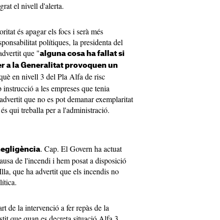
at el nivell d'alerta.
oritat és apagar els focs i serà més
onsabilitat polítiques, la presidenta del
advertit que "
alguna cosa ha fallat si
er a la Generalitat provoquen un
què en nivell 3 del Pla Alfa de risc
 instrucció a les empreses que tenia
a advertit que no es pot demanar exemplaritat
 és qui treballa per a l'administració.
. Cap. El Govern ha actuat
negligència
ausa de l'incendi i hem posat a disposició
lla, que ha advertit que els incendis no
ítica.
t de la intervenció a fer repàs de la
istit que quan es decreta situació Alfa 3,