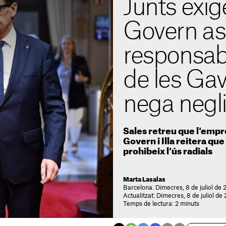
Junts exig
Govern as
responsabi
de les Gava
nega negl
Sales retreu que l'empr
Govern i Illa reitera que
prohibeix l'ús radials
Marta Lasalas
Barcelona. Dimecres, 8 de juliol de 
Actualitzat: Dimecres, 8 de juliol de
Temps de lectura: 2 minuts