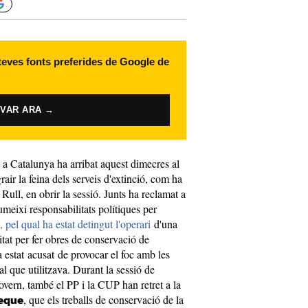
 teves fonts preferides de Google de
IVAR ARA →
a Catalunya ha arribat aquest dimecres al
air la feina dels serveis d'extinció, com ha
Rull, en obrir la sessió. Junts ha reclamat a
meixi responsabilitats polítiques per
, pel qual ha estat detingut l'operari
d'una
tat per fer obres de conservació de
a estat acusat de provocar el foc amb les
al que utilitzava. Durant la sessió de
overn, també el PP i la CUP han retret a la
, que els treballs de conservació de la
neque