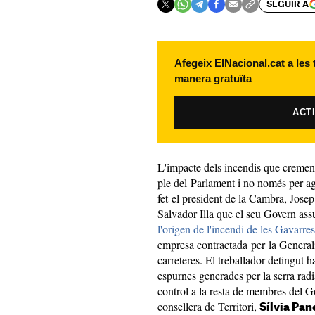
SEGUIR A
Afegeix ElNacional.cat a les
manera gratuïta
ACT
L'impacte dels incendis que cremen 
ple del Parlament i no només per agr
fet el president de la Cambra, Josep 
Salvador Illa que el seu Govern assu
l'origen de l'incendi de les Gavarres
empresa contractada per la Generali
carreteres. El treballador detingut h
espurnes generades per la serra radi
control a la resta de membres del G
consellera de Territori,
Sílvia Pa