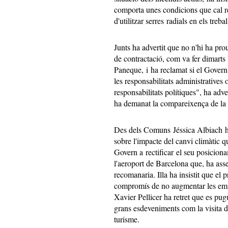
comporta unes condicions que cal res
d'utilitzar serres radials en els treba
Junts ha advertit que no n'hi ha pr
de contractació, com va fer dimarts l
Paneque, i ha reclamat si el Govern
les responsabilitats administratives
responsabilitats polítiques", ha adv
ha demanat la compareixença de la 
Des dels Comuns Jéssica Albiach ha
sobre l'impacte del canvi climàtic qu
Govern a rectificar el seu posicion
l'aeroport de Barcelona que, ha asse
recomanaria. Illa ha insistit que el 
compromís de no augmentar les emis
Xavier Pellicer ha retret que es pug
grans esdeveniments com la visita 
turisme.