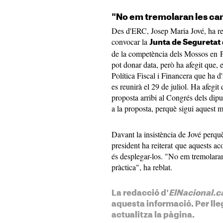
"No em tremolaran les c
Des d'ERC, Josep Maria Jové, ha rec
convocar la
Junta de Seguretat
de la competència dels Mossos en Po
pot donar data, però ha afegit que, 
Política Fiscal i Financera que ha 
es reunirà el 29 de juliol. Ha afegit 
proposta arribi al Congrés dels diput
a la proposta, perquè sigui aquest m
Davant la insistència de Jové perquè
president ha reiterat que aquests aco
és desplegar-los. "No em tremolaran 
pràctica", ha reblat.
La redacció d'
ElNacional.c
aquesta informació. Per lleg
actualitza la pàgina.