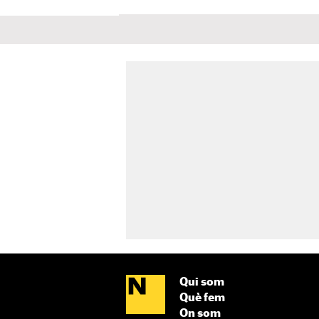
Qui som
Què fem
On som