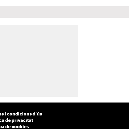
s i condicions d'ús
ca de privacitat
ica de cookies