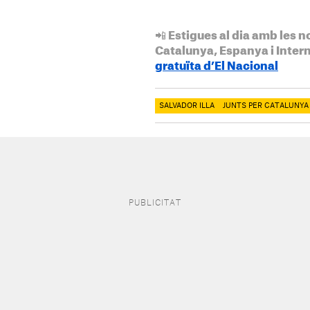
📲 Estigues al dia amb les n
Catalunya, Espanya i Inter
gratuïta d’El Nacional
SALVADOR ILLA
JUNTS PER CATALUNYA