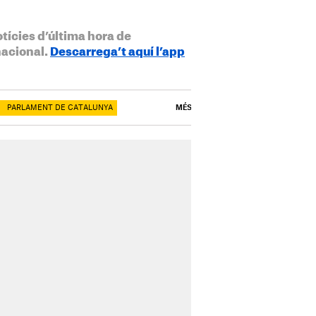
otícies d’última hora de
nacional.
Descarrega’t aquí l’app
PARLAMENT DE CATALUNYA
MÉS