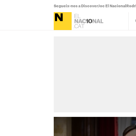
Segueix-nos a Discover
Joc El Nacional
Rodr