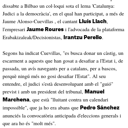
dissabte a Bilbao un col·loqui sota el lema 'Catalunya:
Judici a la democràcia', en el qual han participat, a més de
Jaume Alonso-Cuevillas , el cantant
,
Lluís Llach
l'empresari
i l'advocada de la plataforma
Jaume Roures
Erabakizaleak/Decisionistas,
.
Irantzu Perello
Segons ha indicat Cuevillas, "es busca donar un càstig, un
escarment a aquests que han gosat a desafiar a l'Estat i, de
passada, un avís navegants per a catalans, per a bascos,
perquè ningú més no gosi desafiar l'Estat". Al seu
entendre, el judici s'està desenvolupant amb el "guió"
previst i amb un president del tribunal,
Manuel
, que està "lluitant contra un calendari
Marchena
impossible", que ja ho era abans que
Pedro Sánchez
anunciés la convocatòria anticipada d'eleccions generals i
que ara ho és "molt més".