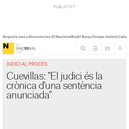
Segueix-nos a Discover
Joc El Nacional
Rodri Barça
Temps violent Catal
JUDICI AL PROCÉS
Cuevillas: "El judici és la
crònica d'una sentència
anunciada"