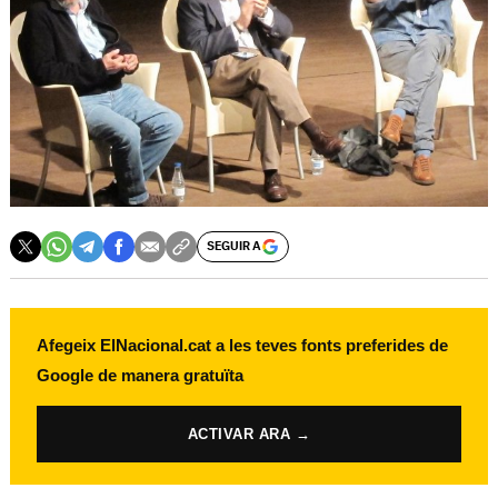
SEGUIR A
Afegeix ElNacional.cat a les teves fonts preferides de
Google de manera gratuïta
ACTIVAR ARA →