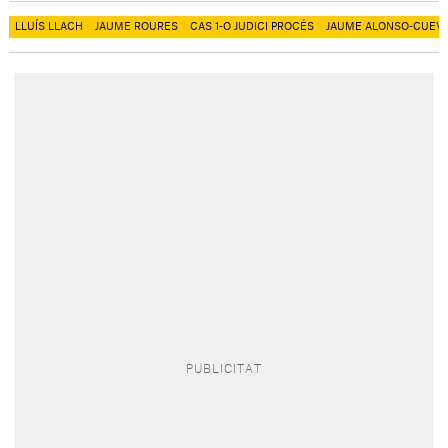
LLUÍS LLACH
JAUME ROURES
CAS 1-O JUDICI PROCÉS
JAUME ALONSO-CUEVI