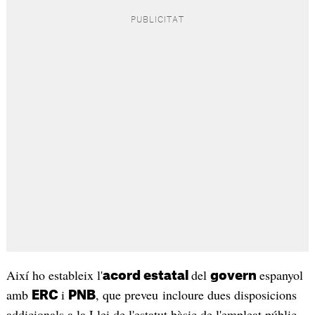
Així ho estableix l'
del
espanyol
acord estatal
govern
amb
i
, que preveu incloure dues disposicions
ERC
PNB
addicionals a la Llei de l'estatut bàsic de l'empleat públic