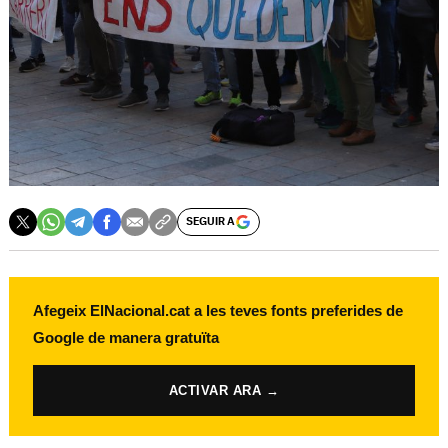
SEGUIR A
Afegeix ElNacional.cat a les teves fonts preferides de
Google de manera gratuïta
ACTIVAR ARA →