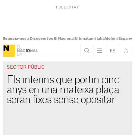
Segueix-nos a Discover
Joc El Nacional
Ultimàtum Itàlia
Meloni Espanya
SECTOR PÚBLIC
Els interins que portin cinc
anys en una mateixa plaça
seran fixes sense opositar