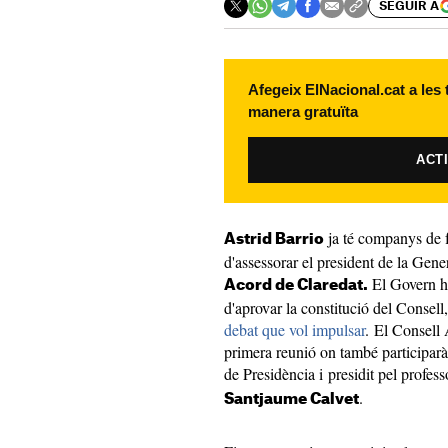
SEGUIR A
Afegeix ElNacional.cat a les
manera gratuïta
ACT
ja té companys de 
Astrid Barrio
d'assessorar el president de la Gene
El Govern ha
Acord de Claredat.
d'aprovar la constitució del Consell,
debat que vol impulsar
. El Consell
primera reunió on també participarà 
de Presidència i presidit pel profess
.
Santjaume Calvet