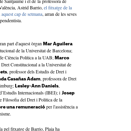
e Santjaume i el de la professora de
 València, Astrid Barrio,
el fitxatge de la
a aquest cap de setmana
, arran de les seves
ependentista.
ran part d'aquest òrgan
Mar Aguilera
tucional de la Universitat de Barcelona;
 de Ciència Política a la UAB;
Marco
e Dret Constitucional a la Universitat de
, professor dels Estudis de Dret i
ets
, professora de Dret
nda Casañas Adam
dimburg;
,
Lesley-Ann Daniels
 d’Estudis Internacionals (IBEI); i
Josep
e Filosofia del Dret i Política de la
per l'assistència a
ebre una remuneració
anisme.
 pel fitxatge de Barrio, Plaja ha