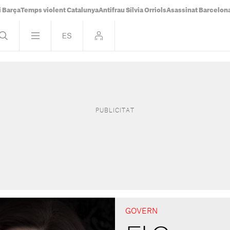
i Barça
Temps violent Catalunya
Antifrau Sílvia Orriols
Asassinat Barcelon
GOVERN