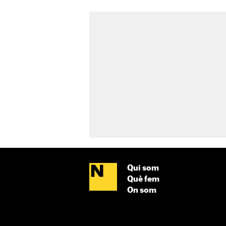
Qui som
Què fem
On som