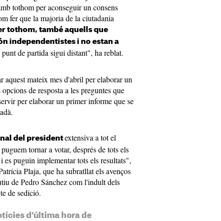
amb tothom per aconseguir un consens
om fer que la majoria de la ciutadania
ser tothom, també aquells que
ón independentistes i no estan a
 punt de partida sigui distant", ha reblat.
ar aquest mateix mes d'abril per elaborar un
s opcions de resposta a les preguntes que
servir per elaborar un primer informe que se
tadà.
extensiva a tot el
nal del president
uguem tornar a votar, després de tots els
i es puguin implementar tots els resultats",
atrícia Plaja, que ha subratllat els avenços
utiu de Pedro Sánchez com l'indult dels
cte de sedició.
otícies d’última hora de