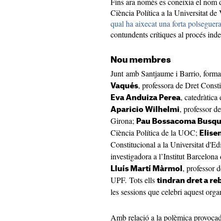
Fins ara només es coneixia el nom d
Ciència Política a la Universitat de
qual ha aixecat una forta polseguer
contundents crítiques al procés ind
Nou membres
Junt amb Santjaume i Barrio, forma
, professora de Dret Consti
Vaqués
, catedràtica
Eva Anduiza Perea
, professor d
Aparicio Wilhelmi
Girona;
Pau Bossacoma Busqu
Ciència Política de la UOC;
Elise
Constitucional a la Universitat d'E
investigadora a l’Institut Barcelona
, professor d
Lluís Martí Màrmol
UPF. Tots ells
tindran dret a r
les sessions que celebri aquest org
Amb relació a la polèmica provocada