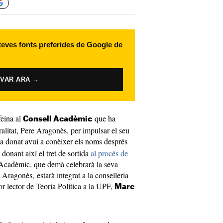
 teves fonts preferides de Google de
IVAR ARA →
feina al
que ha
Consell Acadèmic
ralitat, Pere Aragonès, per impulsar el seu
 donat avui a conèixer els noms després
 donant així el tret de sortida
al procés de
 Acadèmic, que demà celebrarà la seva
Aragonès, estarà integrat a la conselleria
or lector de Teoria Política a la UPF,
Marc