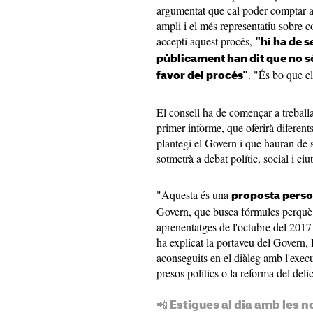
argumentat que cal poder comptar 
ampli i el més representatiu sobre c
accepti aquest procés,
"hi ha de 
públicament han dit que no s
. "És bo que el
favor del procés"
El consell ha de començar a treball
primer informe, que oferirà diferent
plantegi el Govern i que hauran de 
sotmetrà a debat polític, social i ciu
"Aquesta és una
proposta perso
Govern, que busca fórmules perquè p
aprenentatges de l'octubre del 2017 
ha explicat la portaveu del Govern, P
aconseguits en el diàleg amb l'exec
presos polítics o la reforma del deli
📲 Estigues al dia amb les n