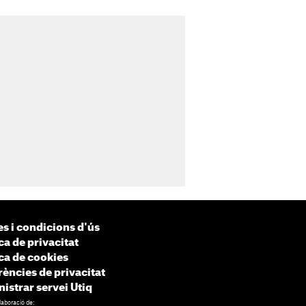
s i condicions d'ús
ca de privacitat
ica de cookies
rències de privacitat
istrar servei Utiq
laboració de: