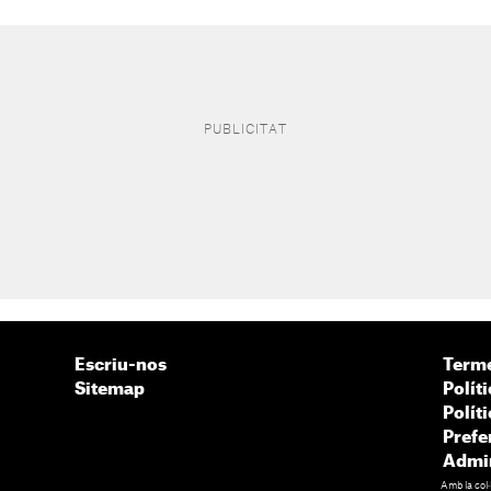
Escriu-nos
Terme
Sitemap
Políti
Polít
Prefe
Admin
Amb la col·