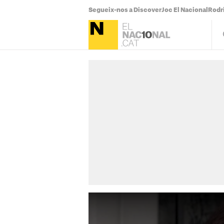
Segueix-nos a Discover
Joc El Nacional
Rodr