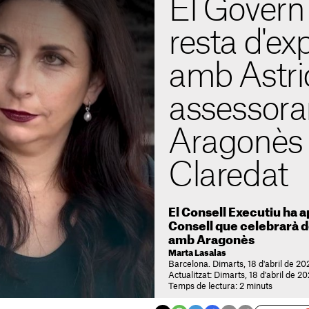
El Govern 
resta d'ex
amb Astrid
assessora
Aragonès a
Claredat
El Consell Executiu ha a
Consell que celebrarà 
amb Aragonès
Marta Lasalas
Barcelona. Dimarts, 18 d'abril de 202
Actualitzat: Dimarts, 18 d'abril de 2
Temps de lectura: 2 minuts