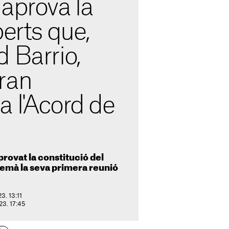
aprova la
perts que,
 Barrio,
ran
 l'Acord de
provat la constitució del
demà la seva primera reunió
3. 13:11
023. 17:45