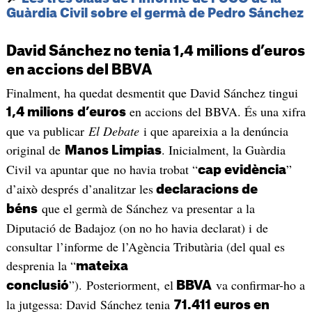
Guàrdia Civil sobre el germà de Pedro Sánchez
David Sánchez no tenia 1,4 milions d’euros
en accions del BBVA
Finalment, ha quedat desmentit que David Sánchez tingui
en accions del BBVA. És una xifra
1,4 milions
d’euros
que va publicar
El Debate
i que apareixia a la denúncia
original de
. Inicialment, la Guàrdia
Manos Limpias
Civil va apuntar que no havia trobat “
”
cap evidència
d’això després d’analitzar les
declaracions de
que el germà de Sánchez va presentar a la
béns
Diputació de Badajoz (on no ho havia declarat) i de
consultar l’informe de l’Agència Tributària (del qual es
desprenia la “
mateixa
”). Posteriorment, el
va confirmar-ho a
conclusió
BBVA
la jutgessa: David Sánchez tenia
71.411 euros en