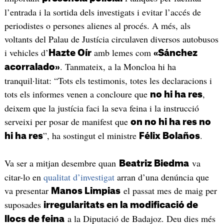
l’entrada i la sortida dels investigats i evitar l’accés de
periodistes o persones alienes al procés. A més, als
voltants del Palau de Justícia circulaven diversos autobusos
i vehicles d’
amb lemes com
Hazte Oír
«Sánchez
. Tanmateix, a la Moncloa hi ha
acorralado»
tranquil·litat: “Tots els testimonis, totes les declaracions i
tots els informes venen a concloure que
,
no hi ha res
deixem que la justícia faci la seva feina i la instrucció
serveixi per posar de manifest que
on no hi ha res no
”, ha sostingut el ministre
.
hi ha res
Félix Bolaños
Va ser a mitjan desembre quan
va
Beatriz Biedma
citar-lo en
qualitat d’investigat
arran d’una denúncia que
va presentar
el passat mes de maig per
Manos Limpias
suposades
irregularitats en la modificació de
a la Diputació de Badajoz. Deu dies més
llocs de feina