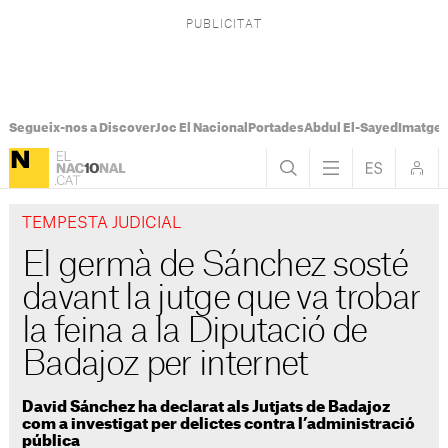
Segueix-nos a Discover
Joc El Nacional
Portades
Abdul El-Sayed
Imatges
TEMPESTA JUDICIAL
El germà de Sánchez sosté
davant la jutge que va trobar
la feina a la Diputació de
Badajoz per internet
David Sánchez ha declarat als Jutjats de Badajoz
com a investigat per delictes contra l’administració
pública