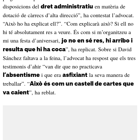
disposicions del
en matèria de
dret administratiu
dotació de càrrecs d’alta direcció”, ha contestat l’advocat.
“Això ho ha explicat ell?”. “Com explicarà això? Si ell no
hi té absolutament res a veure. És com si m’organitzeu a
mi una festa d’aniversari,
jo no en sé res, hi arribo i
”, ha replicat. Sobre si David
resulta que hi ha coca
Sánchez faltava a la feina, l’advocat ha respost que els tres
testimonis d’ahir “van dir que no practicava
i que era
la seva manera de
l’absentisme
asfixiant
treballar”. “
Això és com un castell de cartes que
”, ha reblat.
va caient