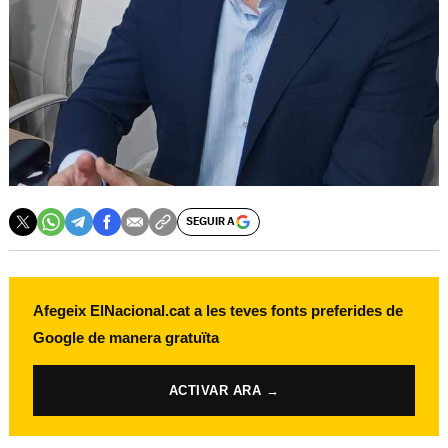
SEGUIR A
Afegeix ElNacional.cat a les teves fonts preferides de
Google de manera gratuïta
ACTIVAR ARA →