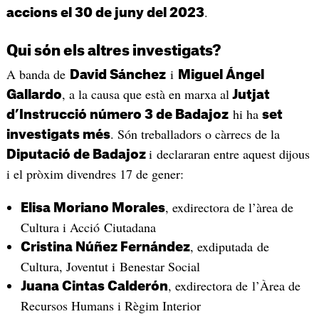
.
accions el 30 de juny del 2023
Qui són els altres investigats?
A banda de
i
David Sánchez
Miguel Ángel
, a la causa que està en marxa al
Gallardo
Jutjat
hi ha
d’Instrucció número 3 de Badajoz
set
. Són treballadors o càrrecs de la
investigats més
i declararan entre aquest dijous
Diputació de Badajoz
i el pròxim divendres 17 de gener:
, exdirectora de l’àrea de
Elisa Moriano Morales
Cultura i Acció Ciutadana
, exdiputada de
Cristina Núñez Fernández
Cultura, Joventut i Benestar Social
, exdirectora de l’Àrea de
Juana Cintas Calderón
Recursos Humans i Règim Interior