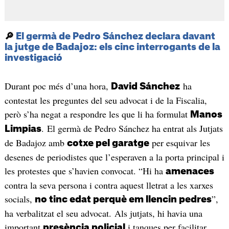
🔎
El germà de Pedro Sánchez declara davant
la jutge de Badajoz: els cinc interrogants de la
investigació
Durant poc més d’una hora,
ha
David Sánchez
contestat les preguntes del seu advocat i de la Fiscalia,
però s’ha negat a respondre les que li ha formulat
Manos
. El germà de Pedro Sánchez ha entrat als Jutjats
Limpias
de Badajoz amb
per esquivar les
cotxe pel garatge
desenes de periodistes que l’esperaven a la porta principal i
les protestes que s’havien convocat. “Hi ha
amenaces
contra la seva persona i contra aquest lletrat a les xarxes
socials,
”,
no tinc edat perquè em llencin pedres
ha verbalitzat el seu advocat. Als jutjats, hi havia una
important
i tanques per facilitar
presència policial