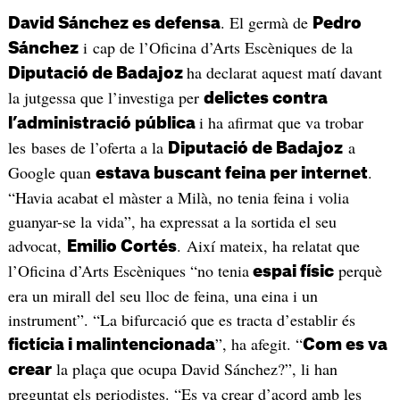
. El germà de
David Sánchez es defensa
Pedro
i cap de l’Oficina d’Arts Escèniques de la
Sánchez
ha declarat aquest matí davant
Diputació de Badajoz
la jutgessa que l’investiga per
delictes contra
i ha afirmat que va trobar
l’administració pública
les bases de l’oferta a la
a
Diputació de Badajoz
Google quan
.
estava buscant feina per internet
“Havia acabat el màster a Milà, no tenia feina i volia
guanyar-se la vida”, ha expressat a la sortida el seu
advocat,
. Així mateix, ha relatat que
Emilio Cortés
l’Oficina d’Arts Escèniques “no tenia
perquè
espai físic
era un mirall del seu lloc de feina, una eina i un
instrument”. “La bifurcació que es tracta d’establir és
”, ha afegit. “
fictícia i malintencionada
Com es va
la plaça que ocupa David Sánchez?”, li han
crear
preguntat els periodistes. “Es va crear d’acord amb les