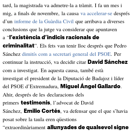
tard, la magistrada va admetre-la a tràmit. I fa un mes i
mig, a finals de novembre, la causa
va accelerar-se
després
d’un
informe de la Guàrdia Civil
que arribava a diverses
conclusions que la jutge va considerar que apuntaven
a “
l’existència d’indicis racionals de
”. Els fets van tenir lloc després que Pedro
criminalitat
Sánchez
dimitís com a secretari general del PSOE
. Per
continuar la instrucció, va decidir citar
David Sánchez
com a investigat. En aquesta causa, també està
investigat el president de la Diputació de Badajoz i líder
del PSOE d’Extremadura,
.
Miguel Ángel Gallardo
Ahir, després de les declaracions dels
primers
, l’advocat de David
testimonis
Sánchez,
, va defensar que el que s’havia
Emilio Cortés
posat sobre la taula eren qüestions
“extraordinàriament
allunyades de qualsevol signe