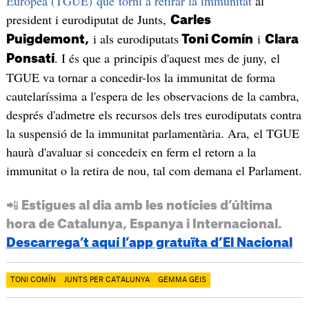
Europea (TGUE) que torni a retirar la immunitat
al
president i eurodiputat de Junts,
Carles
i als eurodiputats
i
Puigdemont,
Toni Comín
Clara
. I és que a principis d'aquest mes de juny, el
Ponsatí
TGUE va tornar a concedir-los la immunitat de forma
cautelaríssima a l'espera de les observacions de la cambra,
després d'admetre els recursos dels tres eurodiputats contra
la suspensió de la immunitat parlamentària. Ara, el TGUE
haurà d'avaluar si concedeix en ferm el retorn a la
immunitat o la retira de nou, tal com demana el Parlament.
📲 Estigues al dia amb les notícies d’última
hora de Catalunya, Espanya i Internacional.
Descarrega’t aquí l’app gratuïta d’El Nacional
TONI COMÍN
JUNTS PER CATALUNYA
GEMMA GEIS