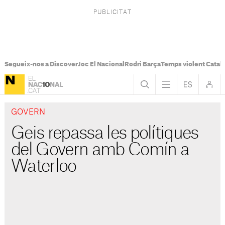
Segueix-nos a Discover
Joc El Nacional
Rodri Barça
Temps violent Catal
GOVERN
Geis repassa les polítiques
del Govern amb Comín a
Waterloo