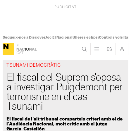
Segueix-nos a Discover
Joc El Nacional
Ulleres eclipsi
Controls vols Itàli
TSUNAMI DEMOCRÀTIC
El fiscal del Suprem s'oposa
a investigar Puigdemont per
terrorisme en el cas
Tsunami
El fiscal de l'alt tribunal comparteix criteri amb el de
l'Audiència Nacional, molt crític amb el jutge
García-Castellón