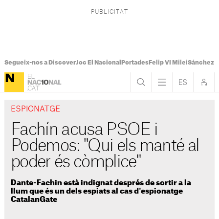
Segueix-nos a Discover
Joc El Nacional
Portades
Felip VI Milei
Sánchez 
ESPIONATGE
Fachín acusa PSOE i
Podemos: "Qui els manté al
poder és còmplice"
Dante-Fachin està indignat després de sortir a la
llum que és un dels espiats al cas d'espionatge
CatalanGate