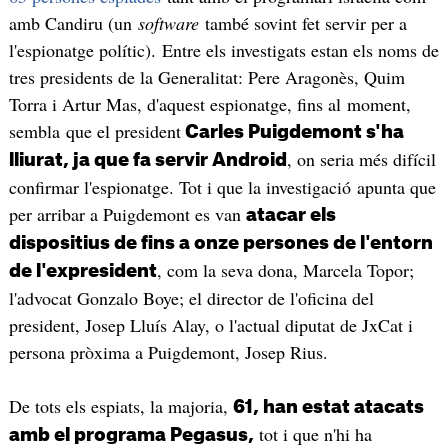
amb Candiru (un
software
també sovint fet servir per a
l'espionatge polític). Entre els investigats estan els noms de
tres presidents de la Generalitat: Pere Aragonès, Quim
Torra i Artur Mas, d'aquest espionatge, fins al moment,
sembla que el president
Carles Puigdemont s'ha
, on seria més difícil
lliurat, ja que fa servir Android
confirmar l'espionatge. Tot i que la investigació apunta que
per arribar a Puigdemont es van
atacar els
dispositius de fins a onze persones de l'entorn
, com la seva dona, Marcela Topor;
de l'expresident
l'advocat Gonzalo Boye; el director de l'oficina del
president, Josep Lluís Alay, o l'actual diputat de JxCat i
persona pròxima a Puigdemont, Josep Rius.
De tots els espiats, la majoria,
61, han estat atacats
tot i que n'hi ha
amb el programa Pegasus,