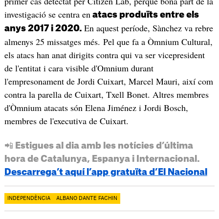
primer cas detectat per Citizen Lab, perquè bona part de la
investigació se centra en
atacs produïts entre els
En aquest període, Sànchez va rebre
anys 2017 i 2020.
almenys 25 missatges més. Pel que fa a Òmnium Cultural,
els atacs han anat dirigits contra qui va ser vicepresident
de l'entitat i cara visible d'Omnium durant
l'empresonament de Jordi Cuixart, Marcel Mauri, així com
contra la parella de Cuixart, Txell Bonet. Altres membres
d'Òmnium atacats són Elena Jiménez i Jordi Bosch,
membres de l'executiva de Cuixart.
📲 Estigues al dia amb les notícies d’última
hora de Catalunya, Espanya i Internacional.
Descarrega’t aquí l’app gratuïta d’El Nacional
INDEPENDÈNCIA
ALBANO DANTE FACHIN