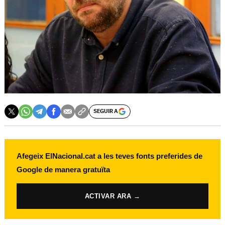
SEGUIR A
Afegeix ElNacional.cat a les teves fonts preferides de
Google de manera gratuïta
ACTIVAR ARA →