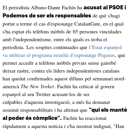
El periodista Albano-Dante Fachín ha
acusat al PSOE i
de què s'hagi
Podemos de ser els responsables
portat a terme el cas d'espionatge CatalanGate, en el qual
s'ha espiat els telèfons mòbils de 65 persones vinculades
amb l'independentisme, entre els quals es troba el
periodista. Les sospites continuades que
l’Estat espanyol
va utilitzar el programa israelià d’espionatge Pegasus
, que
permet accedir a telèfons mòbils privats sense gairebé
deixar rastre, contra els líders independentistes catalans
han quedat confirmades aquest dilluns pel setmanari nord-
americà
The New Yorker
. Fachín ha criticat al govern
espanyol al seu Twitter acusant-los de ser
culpables d'aquesta investigació, a més ha demanat
assumir responsabilitats i ha afirmat que
"qui els manté
Fachín ha reaccionat
al poder és còmplice".
ràpidament a aquesta notícia i s'ha mostrat indignat, "Han