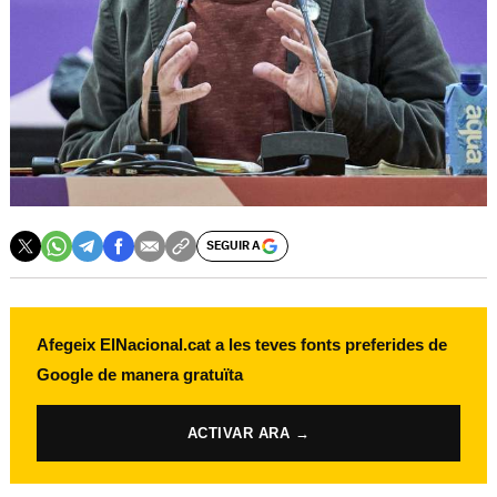
SEGUIR A
Afegeix ElNacional.cat a les teves fonts preferides de
Google de manera gratuïta
ACTIVAR ARA →