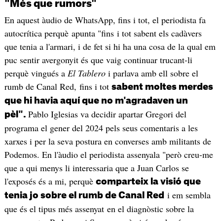
"Més que rumors"
En aquest àudio de WhatsApp, fins i tot, el periodista fa
autocrítica perquè apunta "fins i tot sabent els cadàvers
que tenia a l'armari, i de fet si hi ha una cosa de la qual em
puc sentir avergonyit és que vaig continuar trucant-li
perquè vingués a
El Tablero
i parlava amb ell sobre el
rumb de Canal Red, fins i tot
sabent moltes merdes
que hi havia aquí que no m'agradaven un
Pablo Iglesias va decidir apartar Gregori del
pèl".
programa el gener del 2024 pels seus comentaris a les
xarxes i per la seva postura en converses amb militants de
Podemos. En l'àudio el periodista assenyala "però creu-me
que a qui menys li interessaria que a Juan Carlos se
l'exposés és a mi, perquè
comparteix la visió que
i em sembla
tenia jo sobre el rumb de Canal Red
que és el tipus més assenyat en el diagnòstic sobre la