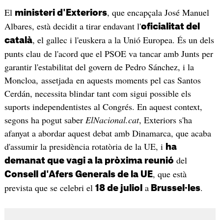
El
, que encapçala José Manuel
ministeri d'Exteriors
Albares, està decidit a tirar endavant l'
oficialitat del
, el gallec i l'euskera a la Unió Europea. És un dels
català
punts clau de l'acord que el PSOE va tancar amb Junts per
garantir l'estabilitat del govern de Pedro Sánchez, i la
Moncloa, assetjada en aquests moments pel cas Santos
Cerdán, necessita blindar tant com sigui possible els
suports independentistes al Congrés. En aquest context,
segons ha pogut saber
ElNacional.cat
, Exteriors s'ha
afanyat a abordar aquest debat amb Dinamarca, que acaba
d'assumir la presidència rotatòria de la UE, i
ha
del
demanat que vagi a la pròxima reunió
, que està
Consell d'Afers Generals de la UE
prevista que se celebri el
a
.
18 de juliol
Brussel·les