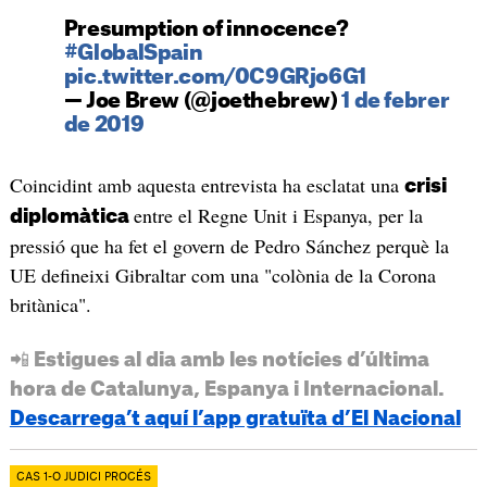
Presumption of innocence?
#GlobalSpain
pic.twitter.com/0C9GRjo6G1
— Joe Brew (@joethebrew)
1 de febrer
de 2019
Coincidint amb aquesta entrevista ha esclatat una
crisi
entre el Regne Unit i Espanya, per la
diplomàtica
pressió que ha fet el govern de Pedro Sánchez perquè la
UE defineixi Gibraltar com una "colònia de la Corona
britànica".
📲 Estigues al dia amb les notícies d’última
hora de Catalunya, Espanya i Internacional.
Descarrega’t aquí l’app gratuïta d’El Nacional
CAS 1-O JUDICI PROCÉS