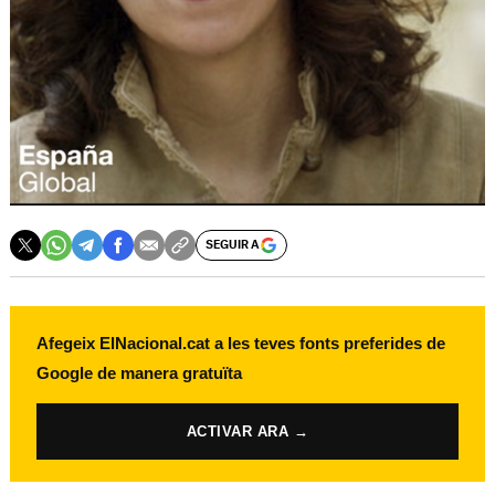
SEGUIR A
Afegeix ElNacional.cat a les teves fonts preferides de
Google de manera gratuïta
ACTIVAR ARA →