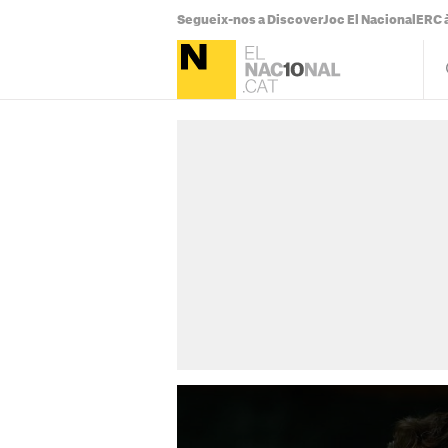
Segueix-nos a Discover
Joc El Nacional
ERC à