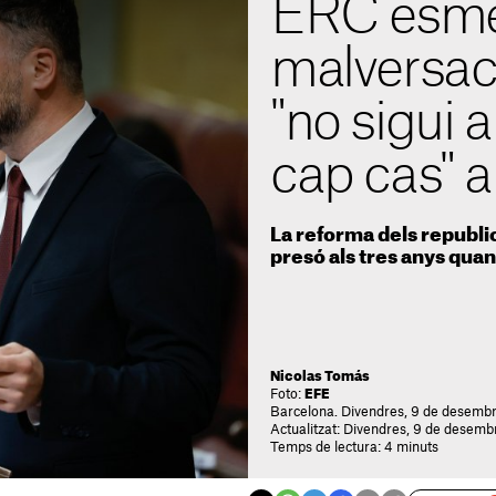
ERC esme
malversac
"no sigui 
cap cas" a 
La reforma dels republi
presó als tres anys quan
Nicolas Tomás
Foto:
EFE
Barcelona. Divendres, 9 de desemb
Actualitzat: Divendres, 9 de desemb
Temps de lectura: 4 minuts