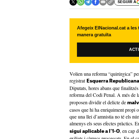
SEGUIR A
Afegeix ElNacional.cat a les
manera gratuïta
ACT
Volien una reforma “quirúrgica” per
registrat
Esquerra Republican
Diputats, hores abans que finalitzés
reforma del Codi Penal. A més de la
proposen dividir el delicte de
malv
casos que hi ha enriquiment propi o 
que una llei d’amnistia no té els n
almenys els seus efectes pràctics. E
, en cap d
sigui aplicable a l'1-O
exiliats i càrrecs processats. En el ca