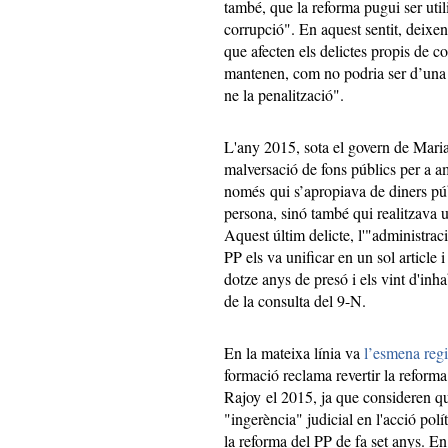
també, que la reforma pugui ser util
corrupció". En aquest sentit, deixe
que afecten els delictes propis de c
mantenen, com no podria ser d’una a
ne la penalització".
L'any 2015, sota el govern de Maria
malversació de fons públics per a am
només qui s’apropiava de diners púb
persona, sinó també qui realitzava u
Aquest últim delicte, l'"administració
PP els va unificar en un sol article i
dotze anys de presó i els vint d'inha
de la consulta del 9-N.
En la mateixa línia va
l’esmena regi
formació reclama revertir la reform
Rajoy el 2015, ja que consideren qu
"ingerència" judicial en l'acció polít
la reforma del PP de fa set anys. En