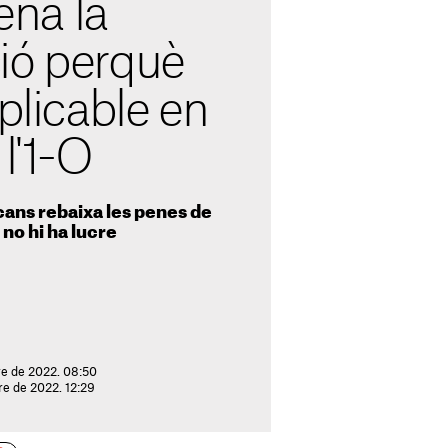
na la
ió perquè
aplicable en
l'1-O
cans rebaixa les penes de
 no hi ha lucre
re de 2022. 08:50
re de 2022. 12:29