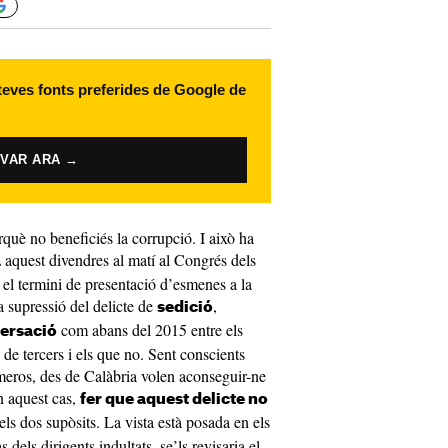
 teves fonts preferides de Google de
IVAR ARA →
què no beneficiés la corrupció. I això ha
aquest divendres al matí al Congrés dels
a
 el termini de presentació d’esmenes a la
 supressió del delicte de
,
sedició
com abans del 2015 entre els
ersació
de tercers i els que no. Sent conscients
úmeros, des de Calàbria volen aconseguir-ne
n aquest cas,
fer que aquest delicte no
els dos supòsits. La vista està posada en els
s dels dirigents indultats, se’ls revisaria el