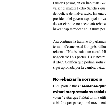
Dimarts passat, en els habituals
cor
va ser el mateix Pedro Sánchez qui 
del delicte de malversació. En una 
president del govern espanyol no va
deixar clar que no acceptarà rebaix
haver "cap retrocés" en la lluita per
Ara continua la tramitació parlament
termini d'esmenes al Congrés, dillun
reforma. "No és fruit d'un acord. Hi
negociació i els pactes. És la nost
d'ERC. Confien que podran sortir e
sigui aprovada per la cambra baixa 
No rebaixar la corrupció
ERC parla d'unes "
esmenes quirú
evitar interpretacions esbiai
volen "evitar que l’Estat torni a uti
arbitrària per perseguir el moviment 