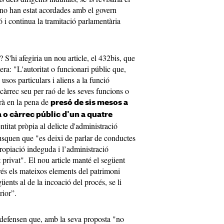
 no han estat acordades amb el govern
 i continua la tramitació parlamentària
 S'hi afegiria un nou article, el 432bis, que
ra: "L'autoritat o funcionari públic que,
 usos particulars i aliens a la funció
 càrrec seu per raó de les seves funcions o
rà en la pena de
presó de sis mesos a
a o càrrec públic d'un a quatre
ntitat pròpia al delicte d'administració
busquen que "es deixi de parlar de conductes
ropiació indeguda i l’administració
t privat". El nou article manté el següent
rés els mateixos elements del patrimoni
güents al de la incoació del procés, se li
rior”.
 defensen que, amb la seva proposta "no