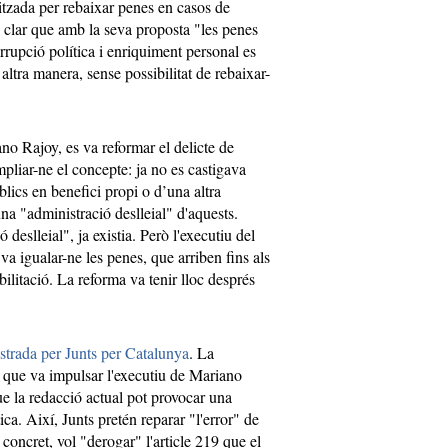
itzada per rebaixar penes en casos de
n clar que amb la seva proposta "les penes
orrupció política i enriquiment personal es
ltra manera, sense possibilitat de rebaixar-
no Rajoy, es va reformar el delicte de
pliar-ne el concepte: ja no es castigava
lics en benefici propi o d’una altra
na "administració deslleial" d'aquests.
 deslleial", ja existia. Però l'executiu del
 va igualar-ne les penes, que arriben fins als
bilitació. La reforma va tenir lloc després
strada per Junts per Catalunya
. La
a que va impulsar l'executiu de Mariano
e la redacció actual pot provocar una
ica. Així, Junts pretén reparar "l'error" de
 concret, vol "derogar" l'article 219 que el