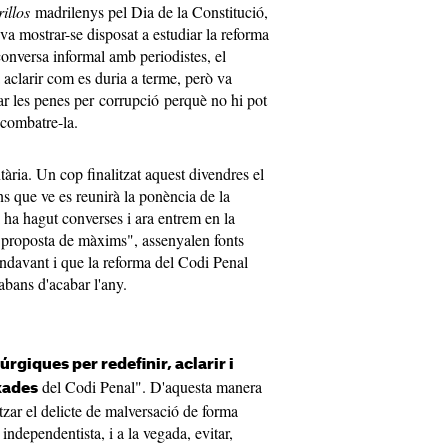
rillos
madrilenys pel Dia de la Constitució,
va mostrar-se disposat a estudiar la reforma
conversa informal amb periodistes, el
 aclarir com es duria a terme, però va
ar les penes per corrupció perquè no hi pot
 combatre-la.
ària. Un cop finalitzat aquest divendres el
s que ve es reunirà la ponència de la
 ha hagut converses i ara entrem en la
ra proposta de màxims", assenyalen fonts
ndavant i que la reforma del Codi Penal
abans d'acabar l'any.
rgiques per redefinir, aclarir i
del Codi Penal". D'aquesta manera
xades
litzar el delicte de malversació de forma
independentista, i a la vegada, evitar,