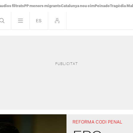
udios filtrats
PP menors migrants
Catalunya nou cim
Peinado
Tragèdia Ma
REFORMA CODI PENAL