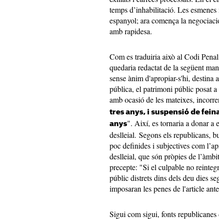
temps d’inhabilitació. Les esmenes
espanyol; ara comença la negociació
amb rapidesa.
Com es traduiria això al Codi Penal?
quedaria redactat de la següent mane
sense ànim d'apropiar-s'hi, destina a
pública, el patrimoni públic posat a
amb ocasió de les mateixes, incorre
tres anys, i suspensió de fein
". Així, es tornaria a donar a e
anys
deslleial. Segons els republicans, 
poc definides i subjectives com l’ap
deslleial, que són pròpies de l’àmbi
precepte: "Si el culpable no reinteg
públic distrets dins dels deu dies se
imposaran les penes de l'article ante
Sigui com sigui, fonts republicanes