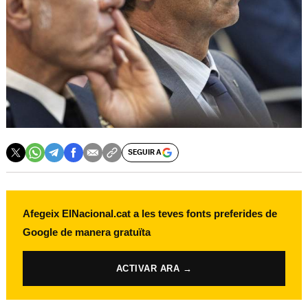
SEGUIR A
Afegeix ElNacional.cat a les teves fonts preferides de
Google de manera gratuïta
ACTIVAR ARA →