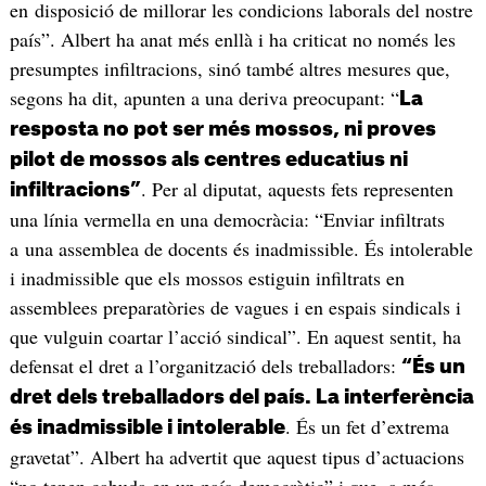
en disposició de millorar les condicions laborals del nostre
país”. Albert ha anat més enllà i ha criticat no només les
presumptes infiltracions, sinó també altres mesures que,
segons ha dit, apunten a una deriva preocupant: “
La
resposta no pot ser més mossos, ni proves
pilot de mossos als centres educatius ni
. Per al diputat, aquests fets representen
infiltracions”
una línia vermella en una democràcia: “Enviar infiltrats
a una assemblea de docents és inadmissible. És intolerable
i inadmissible que els mossos estiguin infiltrats en
assemblees preparatòries de vagues i en espais sindicals i
que vulguin coartar l’acció sindical”. En aquest sentit, ha
defensat el dret a l’organització dels treballadors:
“És un
dret dels treballadors del país. La interferència
. És un fet d’extrema
és inadmissible i intolerable
gravetat”. Albert ha advertit que aquest tipus d’actuacions
“no tenen cabuda en un país democràtic” i que, a més,