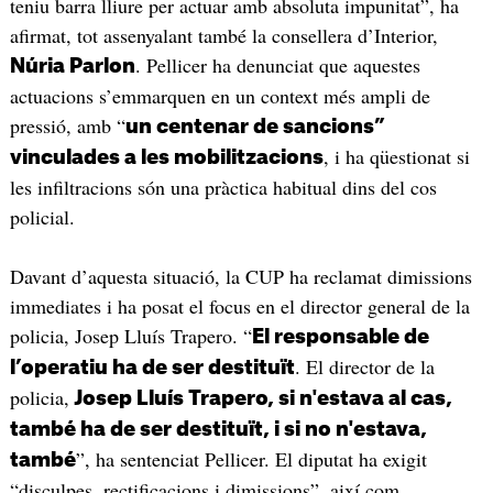
teniu barra lliure per actuar amb absoluta impunitat”, ha
afirmat, tot assenyalant també la consellera d’Interior,
. Pellicer ha denunciat que aquestes
Núria Parlon
actuacions s’emmarquen en un context més ampli de
pressió, amb “
un centenar de sancions”
, i ha qüestionat si
vinculades a les mobilitzacions
les infiltracions són una pràctica habitual dins del cos
policial.
Davant d’aquesta situació, la CUP ha reclamat dimissions
immediates i ha posat el focus en el director general de la
policia, Josep Lluís Trapero. “
El responsable de
. El director de la
l’operatiu ha de ser destituït
policia,
Josep Lluís Trapero, si n'estava al cas,
també ha de ser destituït, i si no n'estava,
”, ha sentenciat Pellicer. El diputat ha exigit
també
“disculpes, rectificacions i dimissions”, així com