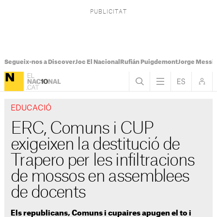
Segueix-nos a Discover
Joc El Nacional
Rufián Puigdemont
Jorge Messi
EDUCACIÓ
ERC, Comuns i CUP
exigeixen la destitució de
Trapero per les infiltracions
de mossos en assemblees
de docents
Els republicans, Comuns i cupaires apugen el to i