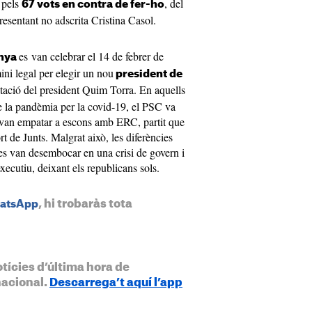
 pels
, del
67 vots en contra de fer-ho
esentant no adscrita Cristina Casol.
es van celebrar el 14 de febrer de
unya
ini legal per elegir un nou
president de
litació del president Quim Torra. En aquells
e la pandèmia per la covid-19, el PSC va
e van empatar a escons amb ERC, partit que
 de Junts. Malgrat això, les diferències
tes van desembocar en una crisi de govern i
executiu, deixant els republicans sols.
, hi trobaràs tota
hatsApp
otícies d’última hora de
nacional.
Descarrega’t aquí l’app