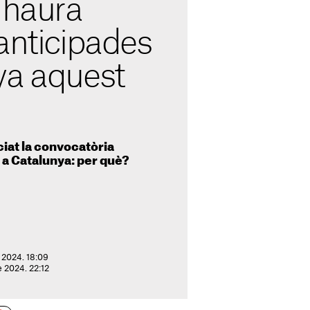
 haurà
anticipades
ya aquest
iat la convocatòria
 a Catalunya: per què?
 2024. 18:09
e 2024. 22:12