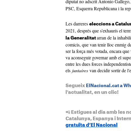
diputat no adscrit Antonio Gallego,
PSC, Esquerra Republicana i la repr
Les darreres
eleccions a Catal
2021, després que s'exhaurís el term
arran de la inhabi
la Generalitat
comicis, que van tenir lloc enmig d
ser la força més votada, encara qu
va aconseguir governar amb el suport
entre les dues forces independentis
els
juntaires
van decidir sortir de l'
Segueix
ElNacional.cat a W
l'actualitat, en un clic!
📲 Estigues al dia amb les n
Catalunya, Espanya i Inter
gratuïta d’El Nacional