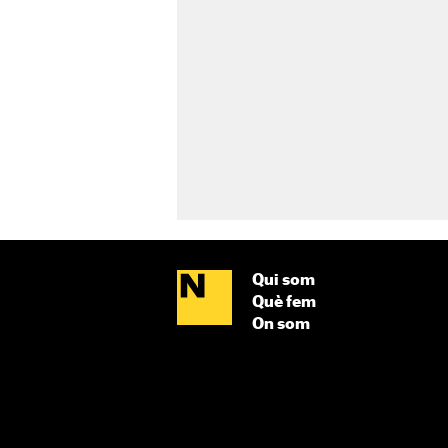
Qui som
Què fem
On som