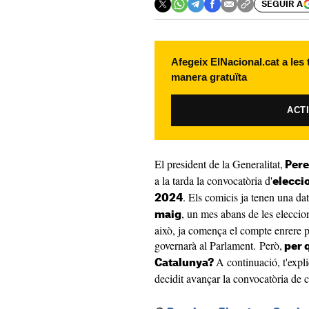
SEGUIR A
Afegeix ElNacional.cat a les
manera gratuïta
ACT
El president de la Generalitat,
Pere
a la tarda la convocatòria d'
elecci
. Els comicis ja tenen una da
2024
, un mes abans de les eleccio
maig
això, ja comença el compte enrere pe
governarà al Parlament. Però,
per q
A continuació, t'exp
Catalunya?
decidit avançar la convocatòria de 