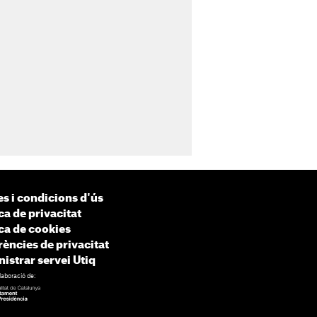
s i condicions d'ús
ca de privacitat
ica de cookies
rències de privacitat
istrar servei Utiq
laboració de: