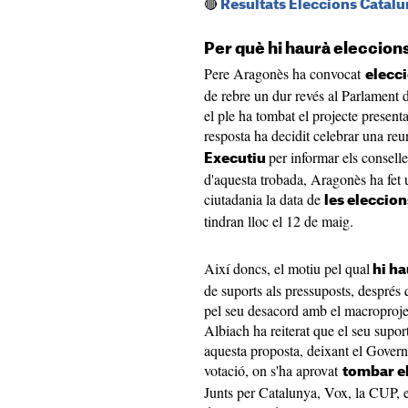
🔴
Resultats Eleccions Catal
Per què hi haurà eleccion
Pere Aragonès ha convocat
elecc
de rebre un dur revés al Parlament d
el ple ha tombat el projecte present
resposta ha decidit celebrar una reu
per informar els conselle
Executiu
d'aquesta trobada, Aragonès ha fet
ciutadania la data de
les eleccio
tindran lloc el 12 de maig.
Així doncs, el motiu pel qual
hi ha
de suports als pressuposts, després 
pel seu desacord amb el macroproje
Albiach ha reiterat que el seu supor
aquesta proposta, deixant el Govern 
votació, on s'ha aprovat
tombar el
Junts per Catalunya, Vox, la CUP, e