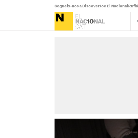
Segueix-nos a Discover
Joc El Nacional
Rufi