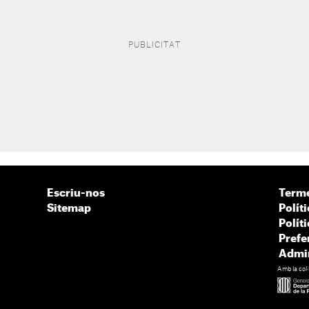
Escriu-nos
Terme
Sitemap
Políti
Polít
Prefe
Admin
Amb la col·