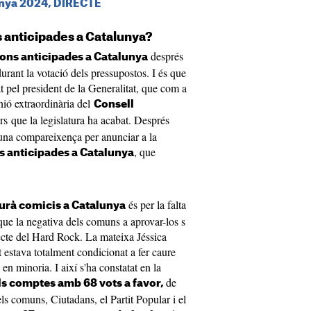
unya 2024, DIRECTE
s anticipades a Catalunya?
després
ions anticipades a Catalunya
urant la votació dels pressupostos. I és que
at pel president de la Generalitat, que com a
nió extraordinària del
Consell
rs que la legislatura ha acabat. Després
 una compareixença per anunciar a la
, que
ns anticipades a Catalunya
és per la falta
urà comicis a Catalunya
que la negativa dels comuns a aprovar-los s
cte del Hard Rock. La mateixa Jéssica
t estava totalment condicionat a fer caure
en minoria. I així s'ha constatat en la
de
s comptes amb 68 vots a favor,
ls comuns, Ciutadans, el Partit Popular i el