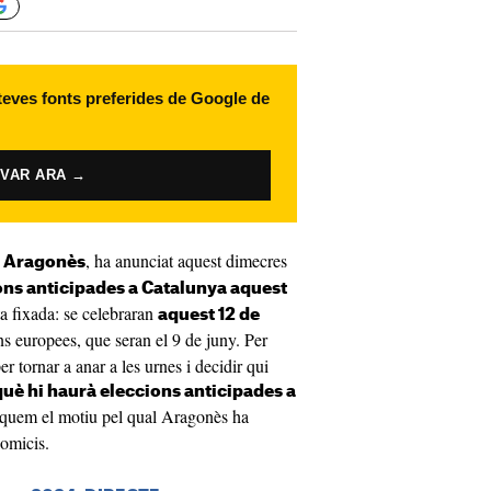
 teves fonts preferides de Google de
IVAR ARA →
, ha anunciat aquest dimecres
 Aragonès
ons anticipades a Catalunya aquest
ta fixada: se celebraran
aquest 12 de
ns europees, que seran el 9 de juny. Per
r tornar a anar a les urnes i decidir qui
uè hi haurà eleccions anticipades a
liquem el motiu pel qual Aragonès ha
comicis.