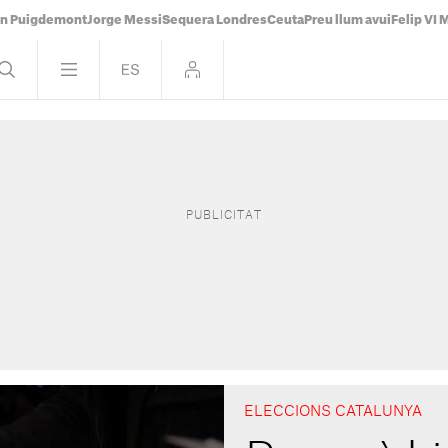
án Puigdemont
Jorge Messi
Sequera Londres
Ceuta
Preu llum avui
Felip VI 
ELECCIONS CATALUNYA