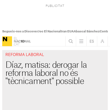
Segueix-nos a Discover
Joc El Nacional
Iran EUA
Abascal Sánchez
Control
REFORMA LABORAL
Díaz, matisa: derogar la
reforma laboral no és
"tècnicament" possible