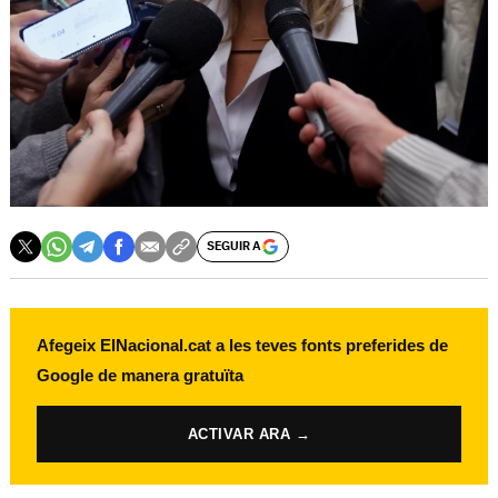
SEGUIR A
Afegeix ElNacional.cat a les teves fonts preferides de
Google de manera gratuïta
ACTIVAR ARA →