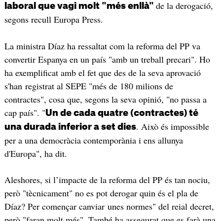
de la derogació,
laboral que vagi molt "més enllà"
segons recull Europa Press.
La ministra Díaz ha ressaltat com la reforma del PP va
convertir Espanya en un país "amb un treball precari". Ho
ha exemplificat amb el fet que des de la seva aprovació
s'han registrat al SEPE "més de 180 milions de
contractes", cosa que, segons la seva opinió, "no passa a
cap país". "
Un de cada quatre (contractes) té
. Això és impossible
una durada inferior a set dies
per a una democràcia contemporània i ens allunya
d'Europa", ha dit.
Aleshores, si l’impacte de la reforma del PP és tan nociu,
però "tècnicament" no es pot derogar quin és el pla de
Díaz? Per començar canviar unes normes" del reial decret,
però "faran molt més". També ha assegurat que es farà una