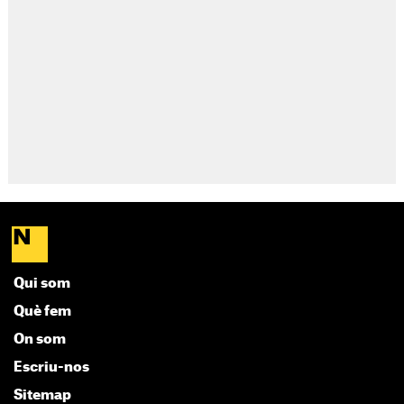
Qui som
Què fem
On som
Escriu-nos
Sitemap