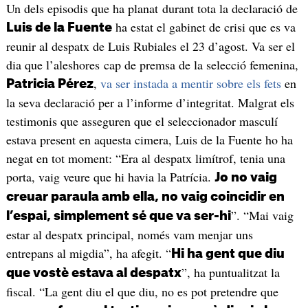
Un dels episodis que ha planat durant tota la declaració de
ha estat el gabinet de crisi que es va
Luis de la Fuente
reunir al despatx de Luis Rubiales el 23 d’agost. Va ser el
dia que l’aleshores cap de premsa de la selecció femenina,
,
va ser instada a mentir sobre els fets
en
Patricia Pérez
la seva declaració per a l’informe d’integritat. Malgrat els
testimonis que asseguren que el seleccionador masculí
estava present en aquesta cimera, Luis de la Fuente ho ha
negat en tot moment: “Era al despatx limítrof, tenia una
porta, vaig veure que hi havia la Patrícia.
Jo no vaig
creuar paraula amb ella, no vaig coincidir en
”. “Mai vaig
l’espai, simplement sé que va ser-hi
estar al despatx principal, només vam menjar uns
entrepans al migdia”, ha afegit. “
Hi ha gent que diu
”, ha puntualitzat la
que vostè estava al despatx
fiscal. “La gent diu el que diu, no es pot pretendre que