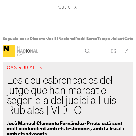
Segueix-nos a Discover
Joc El Nacional
Rodri Barça
Temps violent Catal
CAS RUBIALES
Les deu esbroncades del
jutge que han marcat el
segon dia del judici a Luis
Rubiales | VÍDEO
José Manuel Clemente Fernández-Prieto està sent
molt contundent amb els testimonis, amb la fiscal i
amb els advocats