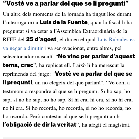
“Vostè ve a parlar del que se li pregunti”
Un altre dels moments de la jornada ha tingut lloc durant
l’interrogatori a
, quan la fiscal li ha
Luis de la Fuente
preguntat si va estar a l’Assemblea Extraordinària de la
RFEF del
, el dia en el qual
Luis Rubiales es
25 d’agost
va negar a dimitir
i va ser ovacionat, entre altres, pel
seleccionador masculí. “
No vinc per parlar d’aquest
”, ha replicat ell. I això li ha merescut la
tema, crec
reprimenda del jutge: “
Vostè ve a parlar del que se
, un no elegeix del que parlarà”. “Ve com a
li pregunti
testimoni a respondre al que se li pregunti. Si ho sap, ho
sap, si no ho sap, no ho sap. Si hi era, hi era, si no hi era,
no hi era. Si ho recorda, ho recorda, si no ho recorda, no
ho recorda. Però contestar al que se li pregunti amb
”, ha afegit el magistrat.
l’obligació de dir la veritat