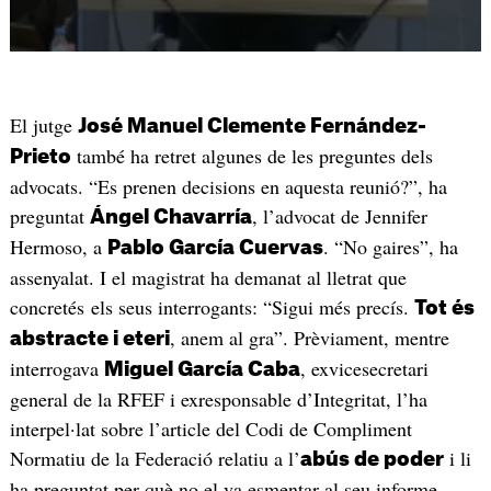
El jutge
José Manuel Clemente Fernández-
també ha retret algunes de les preguntes dels
Prieto
advocats. “Es prenen decisions en aquesta reunió?”, ha
preguntat
, l’advocat de Jennifer
Ángel Chavarría
Hermoso, a
. “No gaires”, ha
Pablo García Cuervas
assenyalat. I el magistrat ha demanat al lletrat que
concretés els seus interrogants: “Sigui més precís.
Tot és
, anem al gra”. Prèviament, mentre
abstracte i eteri
interrogava
, exvicesecretari
Miguel García Caba
general de la RFEF i exresponsable d’Integritat, l’ha
interpel·lat sobre l’article del Codi de Compliment
Normatiu de la Federació relatiu a l’
i li
abús de poder
ha preguntat per què no el va esmentar al seu informe.