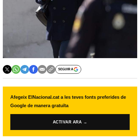
SEGUIR A
Afegeix ElNacional.cat a les teves fonts preferides de
Google de manera gratuïta
ACTIVAR ARA →