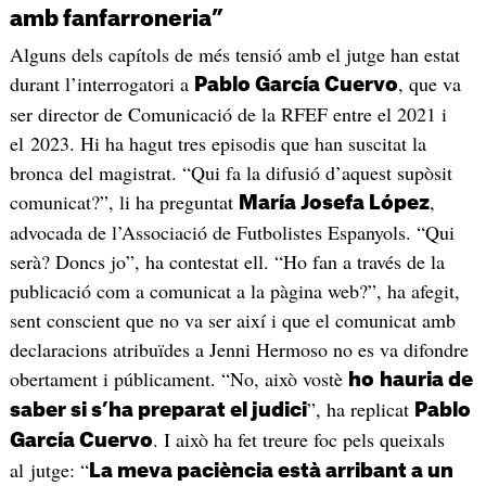
amb fanfarroneria”
Alguns dels capítols de més tensió amb el jutge han estat
durant l’interrogatori a
, que va
Pablo García Cuervo
ser director de Comunicació de la RFEF entre el 2021 i
el 2023. Hi ha hagut tres episodis que han suscitat la
bronca del magistrat. “Qui fa la difusió d’aquest supòsit
comunicat?”, li ha preguntat
,
María Josefa López
advocada de l’Associació de Futbolistes Espanyols. “Qui
serà? Doncs jo”, ha contestat ell. “Ho fan a través de la
publicació com a comunicat a la pàgina web?”, ha afegit,
sent conscient que no va ser així i que el comunicat amb
declaracions atribuïdes a Jenni Hermoso no es va difondre
obertament i públicament. “No, això vostè
ho
hauria de
”, ha replicat
saber si s’ha preparat el judici
Pablo
. I això ha fet treure foc pels queixals
García Cuervo
al jutge: “
La meva paciència està arribant a un