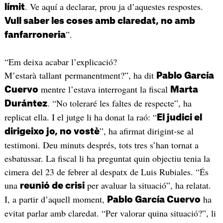
. Ve aquí a declarar, prou ja d’aquestes respostes.
límit
Vull saber les coses amb claredat, no amb
”.
fanfarroneria
“Em deixa acabar l’explicació?
M’estarà tallant permanentment?”, ha dit
Pablo García
mentre l’estava interrogant la fiscal
Cuervo
Marta
. “No toleraré les faltes de respecte”, ha
Durántez
replicat ella. I el jutge li ha donat la raó: “
El judici el
”, ha afirmat dirigint-se al
dirigeixo jo, no vostè
testimoni. Deu minuts després, tots tres s’han tornat a
esbatussar. La fiscal li ha preguntat quin objectiu tenia la
cimera del 23 de febrer al despatx de Luis Rubiales. “És
una
per avaluar la situació”, ha relatat.
reunió de crisi
I, a partir d’aquell moment,
ha
Pablo García Cuervo
evitat parlar amb claredat. “Per valorar quina situació?”, li