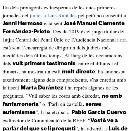
Un dels protagonistes inesperats de les dues primeres
jornades del
judici a Luis Rubiales
pel petó no consentit a
està sent
Jenni Hermoso
José Manuel Clemente
. Des de 2019 és el jutge titular del
Fernández-Prieto
Jutjat Central del Penal Únic de l’Audiència Nacional i ara
està sent l’encarregat de dirigir un dels judicis més
mediàtics dels últims temps. Al llarg de les declaracions
dels
, entre el dilluns i el
vuit primers testimonis
dimarts, ha mostrat un estil
, ha amonestat
molt directe
taxativament alguns dels compareixents, s’ha enredat amb
la fiscal
i ha reprès algunes de les
Marta Durántez
preguntes. “Vull saber les coses amb claredat,
no amb
” o “Parli en castellà
fanfarroneria
, sense
”, li ha etzibat a
,
eufemismes
Pablo García Cuervo
exdirector de Comunicació de la RFEF. “
Vostè ve a
”, ha advertit a
parlar del que se li pregunti
Luis de