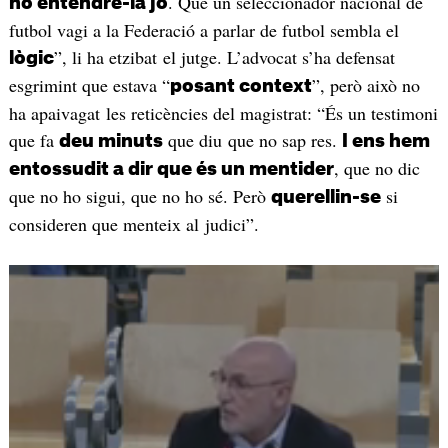
. Que un seleccionador nacional de
no entendre-la jo
futbol vagi a la Federació a parlar de futbol sembla el
”, li ha etzibat el jutge. L’advocat s’ha defensat
lògic
esgrimint que estava “
”, però això no
posant context
ha apaivagat les reticències del magistrat: “És un testimoni
que fa
que diu que no sap res.
deu minuts
I ens hem
, que no dic
entossudit a dir que és un mentider
que no ho sigui, que no ho sé. Però
si
querellin-se
consideren que menteix al judici”.