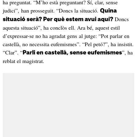
ha preguntat. “M’ho està preguntant? Sí, clar, sense
judici”, han prosseguit. “Doncs la situació.
Quina
Doncs
situació serà? Per què estem avui aquí?
aquesta situació”, ha conclòs ell. Ara bé, aquest estil
d’expressar-se no ha agradat gens al jutge: “Pot parlar en
castellà, no necessita eufemismes”. “Pel petó?”, ha insistit.
“Clar”. “
”, ha
Parli en castellà, sense eufemismes
reblat el magistrat.