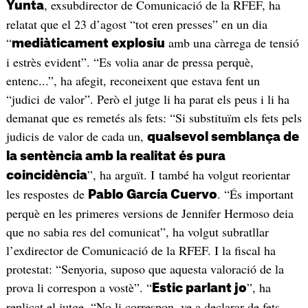
, exsubdirector de Comunicació de la RFEF, ha
Yunta
relatat que el 23 d’agost “tot eren presses” en un dia
“
amb una càrrega de tensió
mediàticament explosiu
i estrès evident”. “Es volia anar de pressa perquè,
entenc...”, ha afegit, reconeixent que estava fent un
“judici de valor”. Però el jutge li ha parat els peus i li ha
demanat que es remetés als fets: “Si substituïm els fets pels
judicis de valor de cada un,
qualsevol semblança de
la sentència amb la realitat és pura
”, ha arguït. I també ha volgut reorientar
coincidència
les respostes de
. “És important
Pablo García Cuervo
perquè en les primeres versions de Jennifer Hermoso deia
que no sabia res del comunicat”, ha volgut subratllar
l’exdirector de Comunicació de la RFEF. I la fiscal ha
protestat: “Senyoria, suposo que aquesta valoració de la
prova li correspon a vostè”. “
”, ha
Estic parlant jo
replicat el jutge. “No li correspon, ve a declarar de fets