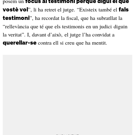
posem un
focus al testimoni perquè digui el que
”, li ha retret el jutge. “Existeix també el
vostè vol
fals
”, ha recordat la fiscal, que ha subratllat la
testimoni
“rellevància que té que els testimonis en un judici diguin
la veritat”. I, davant d’això, el jutge l’ha convidat a
contra ell si creu que ha mentit.
querellar-se