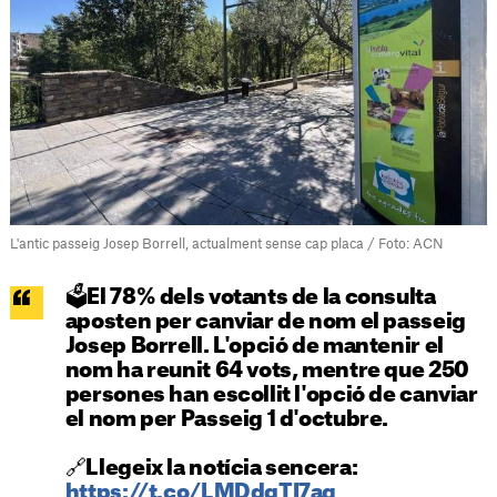
L'antic passeig Josep Borrell, actualment sense cap placa / Foto: ACN
🗳️El 78% dels votants de la consulta
aposten per canviar de nom el passeig
Josep Borrell. L'opció de mantenir el
nom ha reunit 64 vots, mentre que 250
persones han escollit l'opció de canviar
el nom per Passeig 1 d'octubre.
🔗Llegeix la notícia sencera:
https://t.co/LMDdqTI7ag