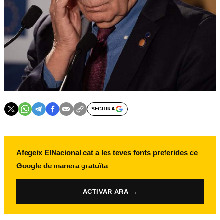
SEGUIR A
Afegeix ElNacional.cat a les teves fonts preferides de
Google de manera gratuïta
ACTIVAR ARA →