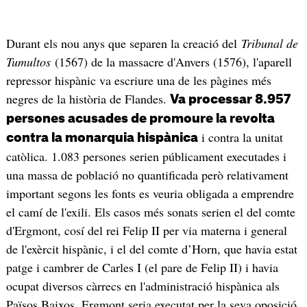
Durant els nou anys que separen la creació del
Tribunal de
Tumultos
(1567) de la massacre d'Anvers (1576), l'aparell
repressor hispànic va escriure una de les pàgines més
negres de la història de Flandes.
Va processar 8.957
persones acusades de promoure la revolta
i contra la unitat
contra la monarquia hispànica
catòlica. 1.083 persones serien públicament executades i
una massa de població no quantificada però relativament
important segons les fonts es veuria obligada a emprendre
el camí de l'exili. Els casos més sonats serien el del comte
d'Ergmont, cosí del rei Felip II per via materna i general
de l'exèrcit hispànic, i el del comte d’Horn, que havia estat
patge i cambrer de Carles I (el pare de Felip II) i havia
ocupat diversos càrrecs en l'administració hispànica als
Països Baixos. Ergmont seria executat per la seva oposició