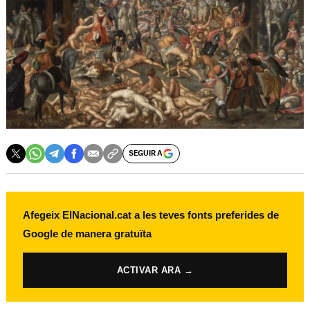
SEGUIR A
Afegeix ElNacional.cat a les teves fonts preferides de
Google de manera gratuïta
ACTIVAR ARA →