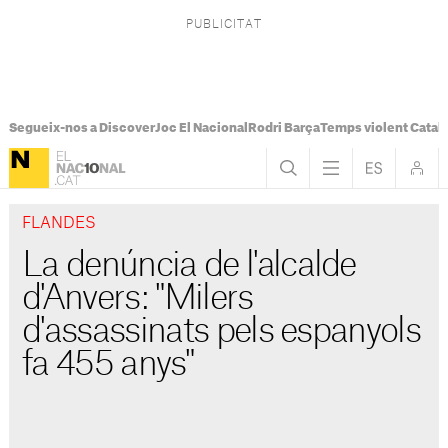
Segueix-nos a Discover
Joc El Nacional
Rodri Barça
Temps violent Catal
FLANDES
La denúncia de l'alcalde
d'Anvers: "Milers
d'assassinats pels espanyols
fa 455 anys"