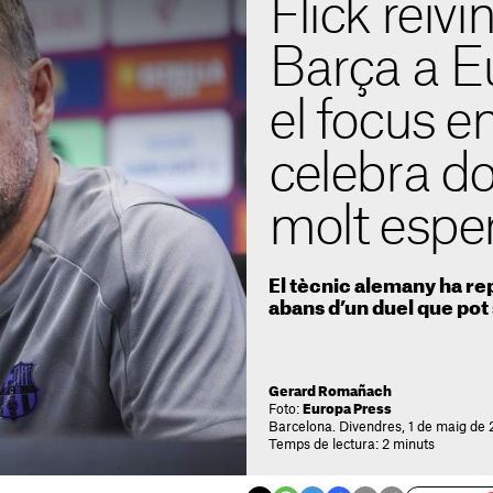
Flick reivi
Barça a E
el focus e
celebra do
molt espe
El tècnic alemany ha rep
abans d’un duel que pot 
Gerard Romañach
Foto:
Europa Press
Barcelona. Divendres, 1 de maig de 
Temps de lectura: 2 minuts