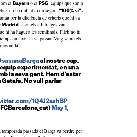
 com el
o el
, equips que són a
Bayern
PSG
Flick no ha dubtat ni un segon:
“100% sí”.
ntat per la diferència de criteris que hi va
—on els arbitratges van
e Madrid
e hi ha hagut a les semifinals. Flick no hi
 temps en això. Ja va passar. Vaig veure els
 més enllà”.
OsasunaBarça
al nostre cap.
equip experimentat, en una
mb la seva gent. Hem d'estar
Getafe. No vull parlar
witter.com/1Q4J2axhBP
@FCBarcelona_cat)
May 1,
 la temporada passada el Barça va perdre per