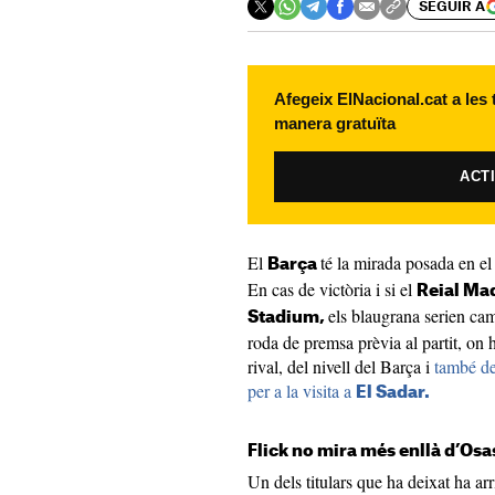
SEGUIR A
Afegeix ElNacional.cat a les
manera gratuïta
ACT
El
té la mirada posada en el 
Barça
En cas de victòria i si el
Reial Ma
els blaugrana serien ca
Stadium,
roda de premsa prèvia al partit, on h
rival, del nivell del Barça i
també de
per a la visita a
El Sadar.
Flick no mira més enllà d’Osas
Un dels titulars que ha deixat ha arr