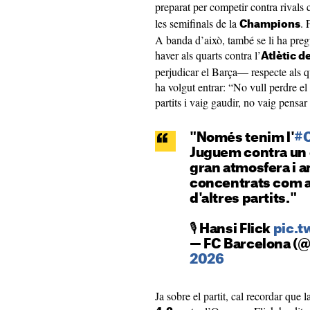
preparat per competir contra rivals
les semifinals de la
. 
Champions
A banda d’això, també se li ha pregu
haver als quarts contra l’
Atlètic d
perjudicar el Barça— respecte als qu
ha volgut entrar: “No vull perdre el
partits i vaig gaudir, no vaig pensar
"Només tenim l'
#
Juguem contra un 
gran atmosfera i a
concentrats com a 
d'altres partits."
🎙️ Hansi Flick
pic.t
— FC Barcelona (
2026
Ja sobre el partit, cal recordar que