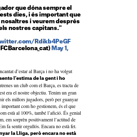
un jugador que dóna sempre el
ests dies, i és important que
b nosaltres i veurem després
els nostres capitans."
twitter.com/Rdikb4PeGF
@FCBarcelona_cat)
May 1,
ncantat d’estar al Barça i no ha volgut
sento l’estima de la gent i ho
trenes un club com el Barça, es tracta de
uest era el nostre objectiu. Tenim un gran
enir els millors jugadors, però per guanyar
 És important com ho gestionem, és el que
om està al 100%, també l’afició. És genial
dem, em sorprèn positivament l’actitud de
Em fa sentir orgullós. Encara no està fet.
yar la Lliga, però encara no està