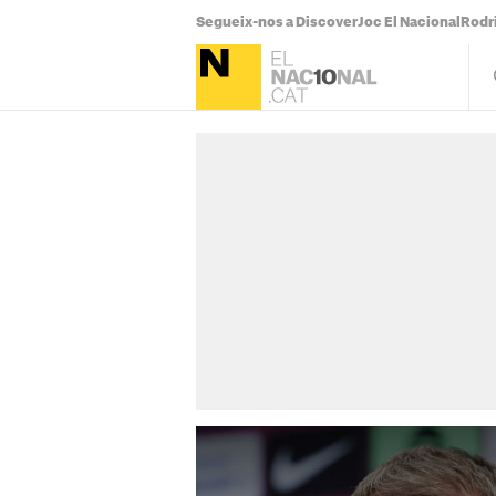
Segueix-nos a Discover
Joc El Nacional
Rodr