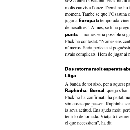
contra l’Osasuna. Flick ha dit
4-2
molts canvis a l’onze. Demà no ho 
moment. També sé que l’Osasuna est
jugar a
la temporada vine
Europa
de nosaltres”. A més, se li ha pregun
—només seria possible si gu
punts
Flick ha contestat: “Només ens cen
números. Seria perfecte si poguéssi
rivals complicats. Hem de jugar al n
Dos retorns molt esperats aba
Lliga
A banda de tot això, per a aquest par
i
, que ja s’han
Raphinha
Bernal
Flick ho ha confirmat i ha parlat mé
són coses que passen. Raphinha sem
la seva actitud. Ens ajuda molt, pe
tenir-lo de tornada. Viatjarà i veur
el que necessitem”, ha dit.