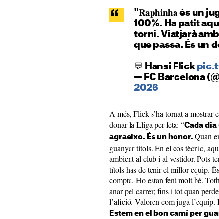
"𝐑𝐚𝐩𝐡𝐢𝐧𝐡𝐚 és 
100%. Ha patit aqu
torni. Viatjarà am
que passa. És un d
💬 Hansi Flick
pic.
— FC Barcelona (
2026
A més, Flick s’ha tornat a mostrar e
donar la Lliga per feta: “
Cada dia 
Quan en
agraeixo. És un honor.
guanyar títols. En el cos tècnic, aq
ambient al club i al vestidor. Pots t
títols has de tenir el millor equip.
compta. Ho estan fent molt bé. Toth
anar pel carrer; fins i tot quan per
l’afició. Valoren com juga l’equip. 
Estem en el bon camí per guan