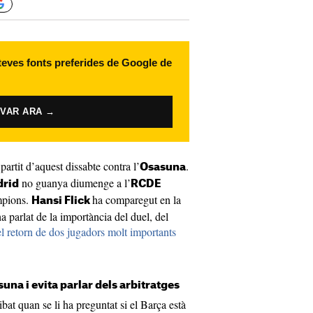
 teves fonts preferides de Google de
IVAR ARA →
partit d’aquest dissabte contra l’
.
Osasuna
no guanya diumenge a l’
drid
RCDE
mpions.
ha comparegut en la
Hansi Flick
a parlat de la importància del duel, del
l retorn de dos jugadors molt importants
una i evita parlar dels arbitratges
ibat quan se li ha preguntat si el Barça està