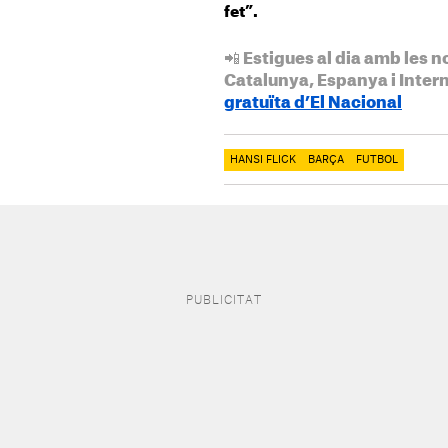
fet”.
📲 Estigues al dia amb les n
Catalunya, Espanya i Inter
gratuïta d’El Nacional
HANSI FLICK
BARÇA
FUTBOL