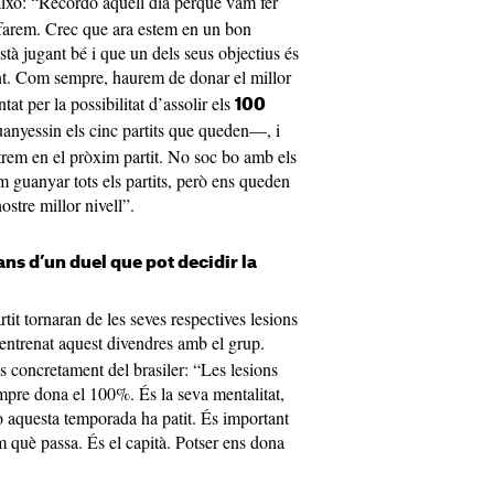
 això: “Recordo aquell dia perquè vam fer
farem. Crec que ara estem en un bon
à jugant bé i que un dels seus objectius és
nt. Com sempre, haurem de donar el millor
tat per la possibilitat d’assolir els
100
anyessin els cinc partits que queden—, i
trem en el pròxim partit. No soc bo amb els
m guanyar tots els partits, però ens queden
ostre millor nivell”.
ns d’un duel que pot decidir la
tit tornaran de les seves respectives lesions
 entrenat aquest divendres amb el grup.
s concretament del brasiler: “Les lesions
pre dona el 100%. És la seva mentalitat,
rò aquesta temporada ha patit. És important
em què passa. És el capità. Potser ens dona