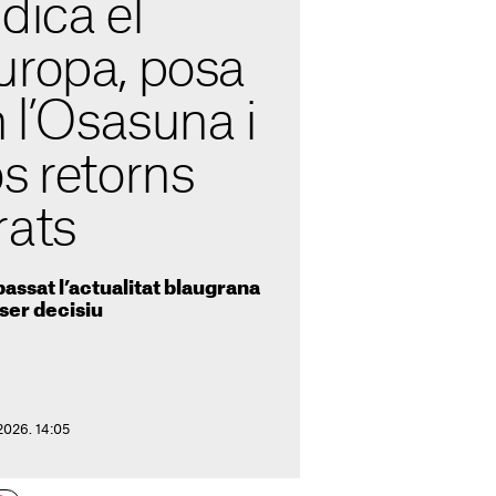
ndica el
uropa, posa
n l’Osasuna i
s retorns
rats
assat l’actualitat blaugrana
ser decisiu
2026. 14:05