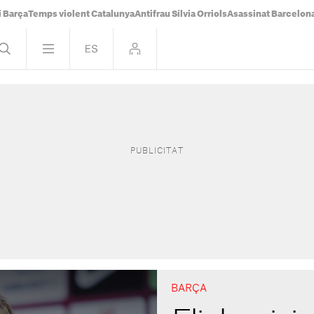
i Barça
Temps violent Catalunya
Antifrau Sílvia Orriols
Asassinat Barcelon
BARÇA