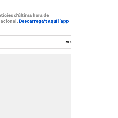
otícies d’última hora de
nacional.
Descarrega’t aquí l’app
MÉS