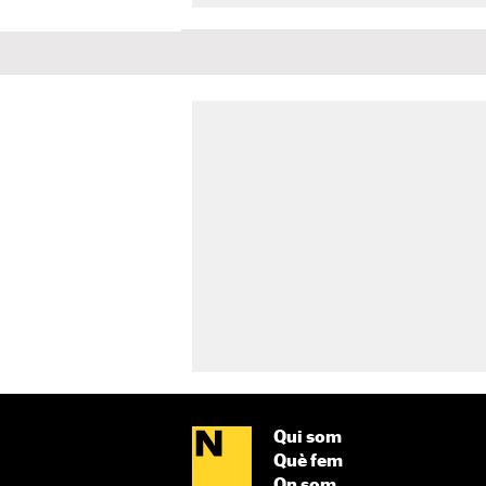
Qui som
Què fem
On som