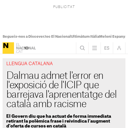
Segueix-nos a Discover
Joc El Nacional
Ultimàtum Itàlia
Meloni Espanya
LLENGUA CATALANA
Dalmau admet l'error en
l'exposició de l'ICIP que
barrejava l'aprenentatge del
català amb racisme
El Govern diu que ha actuat de forma immediata
retirant la polèmica frase i reivindica l'augment
d'oferta de cursos en català