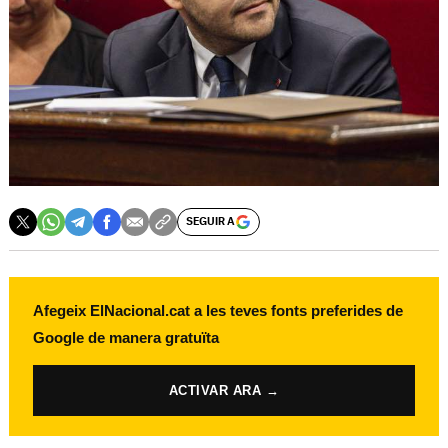
SEGUIR A
Afegeix ElNacional.cat a les teves fonts preferides de
Google de manera gratuïta
ACTIVAR ARA →