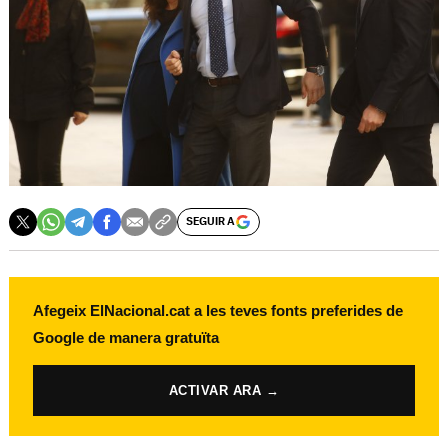
SEGUIR A
Afegeix ElNacional.cat a les teves fonts preferides de
Google de manera gratuïta
ACTIVAR ARA →