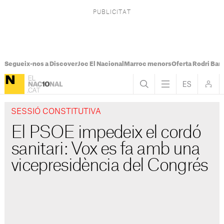
Segueix-nos a Discover
Joc El Nacional
Marroc menors
Oferta Rodri Bar
SESSIÓ CONSTITUTIVA
El PSOE impedeix el cordó
sanitari: Vox es fa amb una
vicepresidència del Congrés