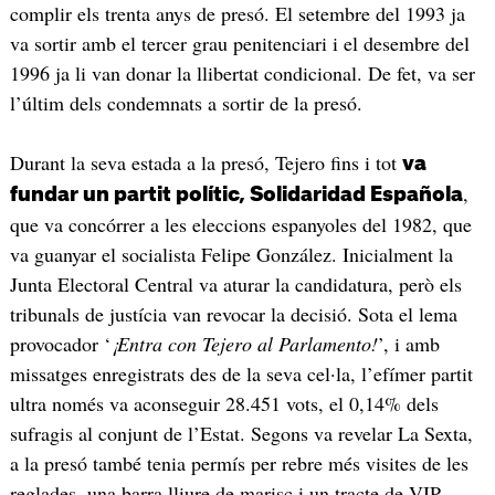
complir els trenta anys de presó. El setembre del 1993 ja
va sortir amb el tercer grau penitenciari i el desembre del
1996 ja li van donar la llibertat condicional. De fet, va ser
l’últim dels condemnats a sortir de la presó.
Durant la seva estada a la presó, Tejero fins i tot
va
,
fundar un partit polític, Solidaridad Española
que va concórrer a les eleccions espanyoles del 1982, que
va guanyar el socialista Felipe González. Inicialment la
Junta Electoral Central va aturar la candidatura, però els
tribunals de justícia van revocar la decisió. Sota el lema
provocador ‘
¡Entra con Tejero al Parlamento!
’, i amb
missatges enregistrats des de la seva cel·la, l’efímer partit
ultra només va aconseguir 28.451 vots, el 0,14% dels
sufragis al conjunt de l’Estat. Segons va revelar La Sexta,
a la presó també tenia permís per rebre més visites de les
reglades, una barra lliure de marisc i un tracte de VIP.