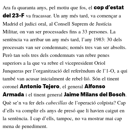
Ara fa quaranta anys, pel motiu que fos, el
cop d’estat
va fracassar. Un any més tard, va començar a
del 23-F
Madrid el judici oral, al Consell Suprem de Justícia
Militar, on van ser processades fins a 33 persones. La
sentència va arribar un any més tard, l’any 1983: 30 dels
processats van ser condemnats; només tres van ser absolts.
Però tan sols tres dels condemnats van rebre penes
superiors a la que va rebre el vicepresident Oriol
Junqueras per l’organització del referèndum de l’1-O, a qui
també van acusar inicialment de rebel·lió. Són el tinent
coronel
, el general
Antonio Tejero
Alfonso
i el tinent general
.
Armada
Jaime Milans del Bosch
Què se’n va fer dels
cabecillas
de l’operació colpista? Cap
d’ells va complir els anys de presó que li havien caigut en
la sentència. I cap d’ells, tampoc, no va mostrar mai cap
mena de penediment.