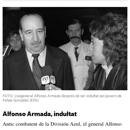
FOTO: L'exgeneral Alfonso Armada després de ser indultat pel govern de
Felipe González (EFE)
Alfonso Armada, indultat
Antic combatent de la División Azul, el general Alfonso