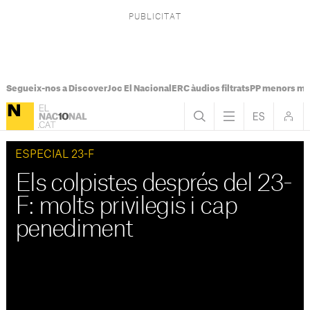
Segueix-nos a Discover
Joc El Nacional
ERC àudios filtrats
PP menors mi
ESPECIAL 23-F
Els colpistes després del 23-
F: molts privilegis i cap
penediment