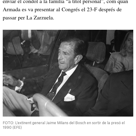
enviar el condol a la família “a títol personal”, com quan
Armada es va presentar al Congrés el 23-F després de
passar per La Zarzuela.
FOTO: L'extinent general Jaime Milans del Bosch en sortir de la presó el
1990 (EFE)