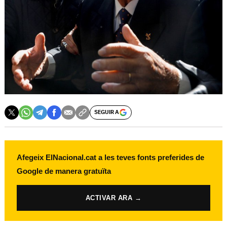
SEGUIR A
Afegeix ElNacional.cat a les teves fonts preferides de
Google de manera gratuïta
ACTIVAR ARA →