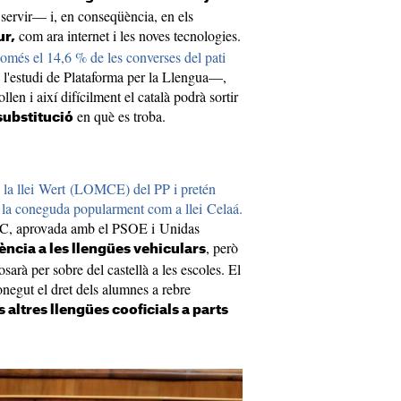
 servir— i, en conseqüència, en els
com ara internet i les noves tecnologies.
ur,
omés el 14,6 % de les converses del pati
'estudi de Plataforma per la Llengua—,
ollen i així difícilment el català podrà sortir
en què es troba.
substitució
e la llei Wert (LOMCE) del PP i pretén
la coneguda popularment com a llei Celaá.
ERC, aprovada amb el PSOE i Unidas
, però
ència a les llengües vehiculars
osarà per sobre del castellà a les escoles. El
onegut el dret dels alumnes a rebre
es altres llengües cooficials a parts