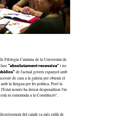
 de Filologia Catalana de la Universitat de
 fase
i no
"absolutament recessiva"
de l'actual govern espanyol amb
mbòlics"
cessió de cara a la galeria per obtenir el
mb la llengua per fer política. Però la
 l'Estat només ha deixat despenalitzat l'ús
o està ni esmentada a la Constitució",
decreixement del català va més enllà de