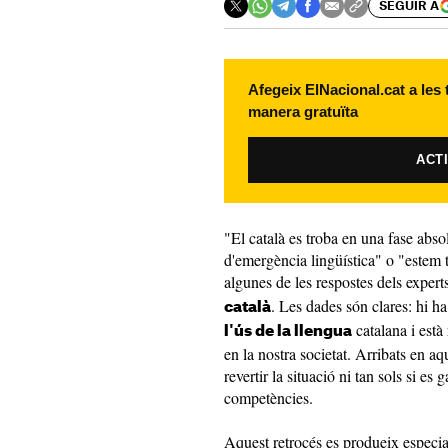
SEGUIR A
Afegeix ElNacional.cat a les
manera gratuïta
ACT
"El català es troba en una fase abso
d'emergència lingüística" o "estem 
algunes de les respostes dels exper
. Les dades són clares: hi h
català
catalana i està
l'ús de la llengua
en la nostra societat. Arribats en aq
revertir la situació ni tan sols si e
competències.
Aquest retrocés es produeix especia