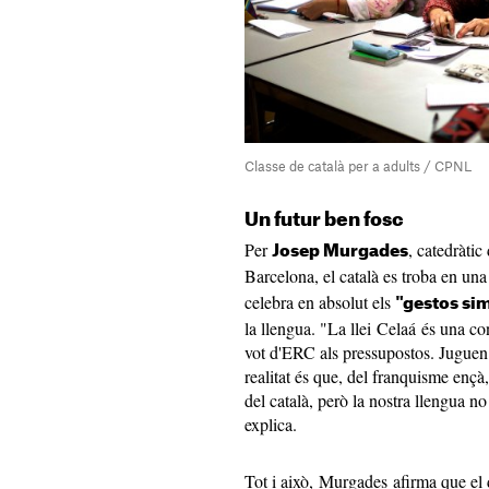
Classe de català per a adults / CPNL
Un futur ben fosc
Per
, catedràtic
Josep Murgades
Barcelona, el català es troba en una
celebra en absolut els
"gestos si
la llengua. "La llei Celaá és una con
vot d'ERC als pressupostos. Juguen a
realitat és que, del franquisme ençà,
del català, però la nostra llengua n
explica.
Tot i això, Murgades afirma que el 