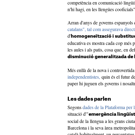
competència en comunicació lingüíst
n'hi hagi, en les llengües cooficials"
Arran d'anys de governs espanyols
catalans", tal com assegurava direc
d'
homogeneïtzació i substitu
educativa es mostra cada cop més p
les aules i als patis, cosa que, en de
disminució generalitzada de l'
Més enllà de la nova i controvertida
independentistes,
quin és el futur de
paper hi juguen els governs i nosalt
Les dades parlen
Segons
dades de la Plataforma per 
situació d'"
emergència lingüíst
social de la llengua a les grans ciuta
Barcelona i la seva àrea metropolit
català habitualment, un percentatge 