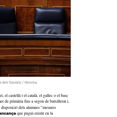
s dels Diputats / Moncloa
i, el castellà i el català, el gallec o el basc
r de primària fins a segon de batxillerat i,
a disposició dels alumnes "mesures
que pugui existir en la
ancança