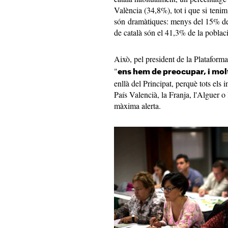
València (34,8%), tot i que si teni
són dramàtiques: menys del 15% del
de català són el 41,3% de la poblac
Això, pel president de la Plataform
"
ens hem de preocupar, i mol
enllà del Principat, perquè tots els 
País Valencià, la Franja, l'Alguer 
màxima alerta.