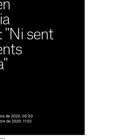
en
ia
: "Ni sent
ents
a"
bre de 2020. 05:30
bre de 2020. 11:02