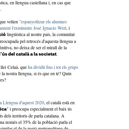
ica, en llengua castellana i, en cas que
.
 que volien
"espanyolitzar els alumnes
tament l'exministre José Ignacio Wert
, i
lingüística al nostre país, la comunitat
ció
reocupada pel retrocés d'aquesta llengua a
finitiva, no deixa de ser el mirall de la
.
ús del català a la societat
 llei Celaá, que
ha dividit fins i tot els grups
 la nostra llengua, si és que en té? Quin
res?
la Llengua d'aquest 2020
, el català està en
" i preocupa especialment el baix ús
ica
ts dels territoris de parla catalana. A
ana només el 35% de la població parla el
similar al de la regió metropolitana de