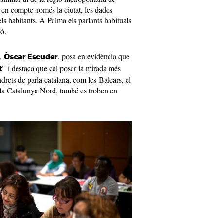
m en compte només la ciutat, les dades
s habitants. A Palma els parlants habituals
ió.
a,
, posa en evidència que
Òscar Escuder
" i destaca que cal posar la mirada més
t
indrets de parla catalana, com les Balears, el
o la Catalunya Nord, també es troben en