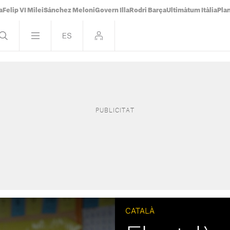
a
Felip VI Milei
Sánchez Meloni
Govern Illa
Rodri Barça
Ultimàtum Itàlia
Pla
CATALÀ