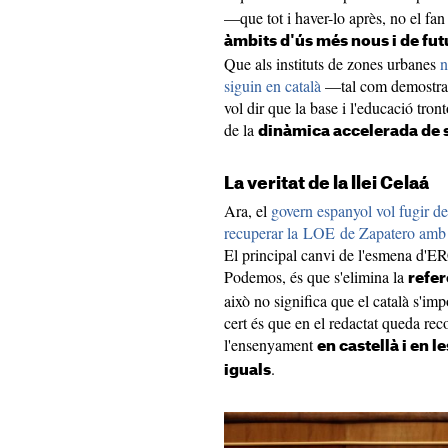
—que tot i haver-lo après, no el fan
àmbits d'ús més nous i de fut
Que als instituts de zones urbanes
n
siguin en català
—tal com demostra l
vol dir que la base i l'educació tront
de la
dinàmica accelerada de 
La veritat de la llei Celaá
Ara, el
govern espanyol vol fugir d
recuperar la LOE de Zapatero amb 
El principal canvi de l'esmena d'
Podemos, és que s'elimina la
refer
això no significa que el català s'imp
cert és que en el redactat queda rec
l'ensenyament
en castellà i en l
.
iguals