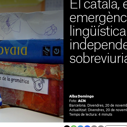
El català, 
emergènc
lingüística
independ
sobreviuri
Alba Domingo
Foto:
ACN
Barcelona. Divendres, 20 de novem
Actualitzat: Divendres, 20 de novem
Temps de lectura: 4 minuts