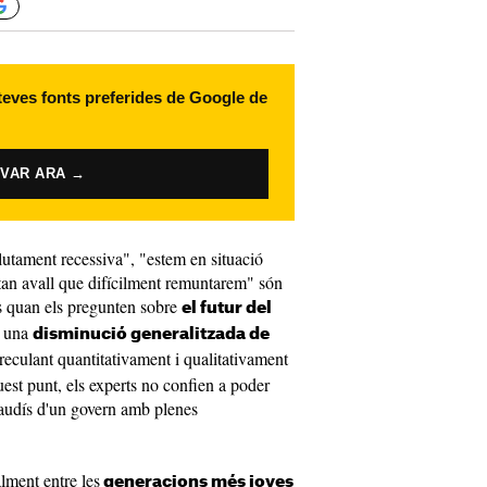
 teves fonts preferides de Google de
IVAR ARA →
lutament recessiva", "estem en situació
tan avall que difícilment remuntarem" són
ts quan els pregunten sobre
el futur del
a una
disminució generalitzada de
 reculant quantitativament i qualitativament
uest punt, els experts no confien a poder
s gaudís d'un govern amb plenes
lment entre les
generacions més joves