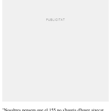
"Nosaltres pensem que el 155 no s'hauria d'haver aixecat