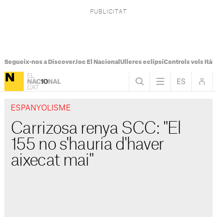
Segueix-nos a Discover
Joc El Nacional
Ulleres eclipsi
Controls vols Itàli
ESPANYOLISME
Carrizosa renya SCC: "El
155 no s'hauria d'haver
aixecat mai"