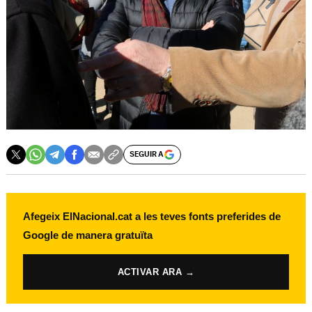
SEGUIR A
Afegeix ElNacional.cat a les teves fonts preferides de
Google de manera gratuïta
ACTIVAR ARA →