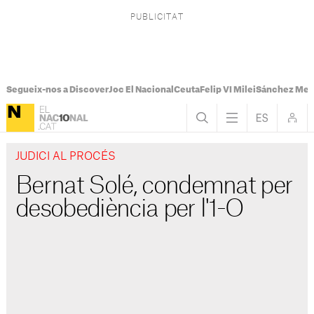
Segueix-nos a Discover
Joc El Nacional
Ceuta
Felip VI Milei
Sánchez Mel
JUDICI AL PROCÉS
Bernat Solé, condemnat per
desobediència per l'1-O