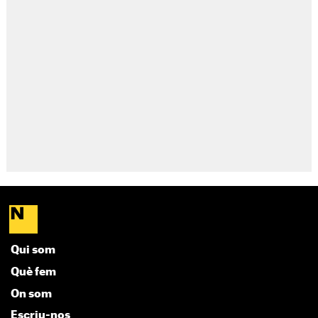
Qui som
Què fem
On som
Escriu-nos