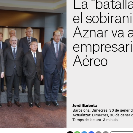
La “batalla
el sobira
Aznar va a
empresari
Aéreo
Jordi Barbeta
Barcelona. Dimecres, 30 de gener d
Actualitzat: Dimecres, 30 de gener 
Temps de lectura: 3 minuts