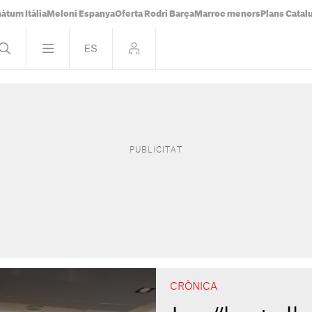
àtum Itàlia
Meloni Espanya
Oferta Rodri Barça
Marroc menors
Plans Catal
CRÒNICA