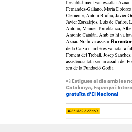
l’establishment van escoltar Aznar,
Fernández-Galiano, María Dolores 
Clemente, Antoni Brufau, Javier Go
Javier Zarzalejos, Luis de Carlos,
Antolín, Manuel Torreblanca, Alber
Antonio Catalán. Amb tot hi va hav
Aznar. No hi va assistir
Florentin
de la Caixa i també es va notar a fal
Foment del Treball, Josep Sánchez L
assistència tot i ser un assidu del F
seu de la Fundació Godia.
📲 Estigues al dia amb les n
Catalunya, Espanya i Inter
gratuïta d’El Nacional
JOSÉ MARÍA AZNAR