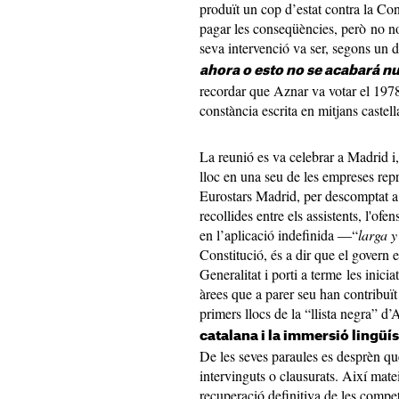
produït un cop d’estat contra la Con
pagar les conseqüències, però no no
seva intervenció va ser, segons un 
ahora o esto no se acabará n
recordar que Aznar va votar el 1978
constància escrita en mitjans castell
La reunió es va celebrar a Madrid i, 
lloc en una seu de les empreses repr
Eurostars Madrid, per descomptat a
recollides entre els assistents, l'of
en l’aplicació indefinida ―“
larga 
Constitució, és a dir que el govern
Generalitat i porti a terme les inicia
àrees que a parer seu han contribuït
primers llocs de la “llista negra” d
catalana i la immersió lingüís
De les seves paraules es desprèn q
intervinguts o clausurats. Així mate
recuperació definitiva de les compe