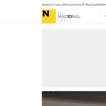
Segueix-nos a Discover
Joc El Nacional
Ultim