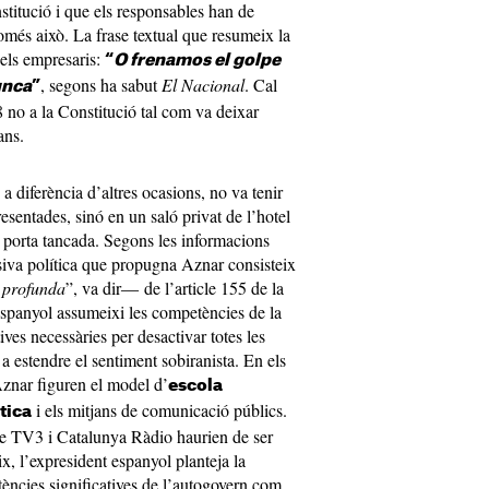
stitució i que els responsables han de
més això. La frase textual que resumeix la
dels empresaris:
“
O frenamos el golpe
, segons ha sabut
El Nacional
. Cal
unca
”
 no a la Constitució tal com va deixar
ans.
a diferència d’altres ocasions, no va tenir
esentades, sinó en un saló privat de l’hotel
 porta tancada. Segons les informacions
ensiva política que propugna Aznar consisteix
y profunda
”, va dir― de l’article 155 de la
 espanyol assumeixi les competències de la
tives necessàries per desactivar totes les
 a estendre el sentiment sobiranista. En els
’Aznar figuren el model d’
escola
i els mitjans de comunicació públics.
tica
ue TV3 i Catalunya Ràdio haurien de ser
ix, l’expresident espanyol planteja la
tències significatives de l’autogovern com