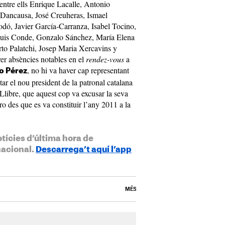
 entre ells Enrique Lacalle, Antonio
Dancausa, José Creuheras, Ismael
dó, Javier García-Carranza, Isabel Tocino,
 Luis Conde, Gonzalo Sánchez, María Elena
to Palatchi, Josep Maria Xercavins y
er absències notables en el
rendez-vous
a
, no hi va haver cap representant
o Pérez
tar el nou president de la patronal catalana
libre, que aquest cop va excusar la seva
oro des que es va constituir l’any 2011 a la
otícies d’última hora de
nacional.
Descarrega’t aquí l’app
MÉS