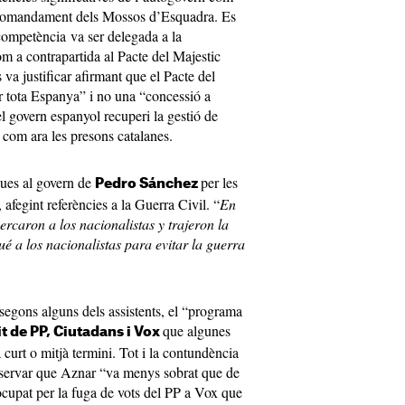
el comandament dels Mossos d’Esquadra. Es
competència va ser delegada a la
om a contrapartida al Pacte del Majestic
a justificar afirmant que el Pacte del
er tota Espanya” i no una “concessió a
 govern espanyol recuperi la gestió de
, com ara les presons catalanes.
ques al govern de
per les
Pedro Sánchez
 afegint referències a la Guerra Civil. “
En
cercaron a los nacionalistas y trajeron la
é a los nacionalistas para evitar la guerra
segons alguns dels assistents, el “programa
que algunes
it de PP, Ciutadans i Vox
curt o mitjà termini. Tot i la contundència
observar que Aznar “va menys sobrat que de
cupat per la fuga de vots del PP a Vox que