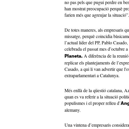
no pas pels que pugui perdre en bene
han mostrat preocupació perquè pro
farien més que agreujar la situació”
De totes maneres, als empresaris qu
missatge, perquè coincidia bàsicame
l’actual líder del PP, Pablo Casado
celebrada el passat mes d’octubre a
A diferència de la reunió
Planeta.
replicar els plantejaments de l’exp
Casado, a qui li van advertir que l'o
extraparlamentari a Catalunya.
Més enllà de la qüestió catalana, A
quan es va referir a la situació polít
populismes i el proper relleu d’
Ang
alemany.
Una vintena d’empresaris consider