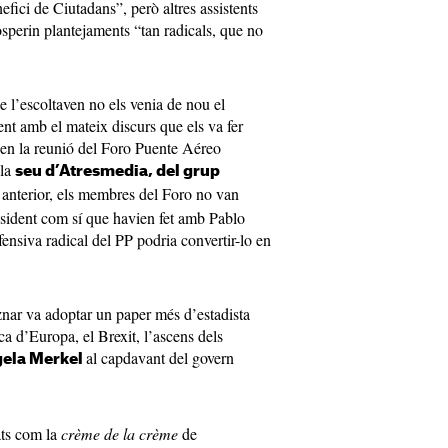
fici de Ciutadans”, però altres assistents
sperin plantejaments “tan radicals, que no
.
e l’escoltaven no els venia de nou el
nt amb el mateix discurs que els va fer
, en la reunió del Foro Puente Aéreo
 la
seu d’Atresmedia, del grup
 anterior, els membres del Foro no van
resident com sí que havien fet amb Pablo
fensiva radical del PP podria convertir-lo en
znar va adoptar un paper més d’estadista
ica d’Europa, el Brexit, l’ascens dels
al capdavant del govern
ela Merkel
ats com la
crème de la crème
de