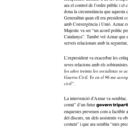
ara el control de l’ordre públic i 
dona la circumstància que aquesta 
Generalitat quan ell era president c
amb Convergència i Unió. Aznar es v
Majestic va ser “un acord polític p
Catalunya”. També vol Aznar que el
serveis relacionats amb la seguretat
L’expresident va exacerbar les críti
seves relacions amb els sobiranistes,
los años treinta los socialistas se a
Guerra Civil. Yo en el 96 me acerqu
civil”
.
La intervenció d’Aznar va semblar, 
comú” d’un futur
govern tripart
enquestes preveuen com a factible a 
del discurs, un dels assistents va 
costum” i que ara sembla “més preo