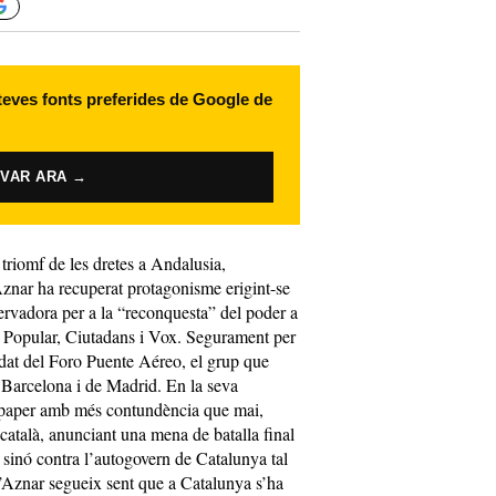
 teves fonts preferides de Google de
IVAR ARA →
triomf de les dretes a Andalusia,
znar ha recuperat protagonisme erigint-se
servadora per a la “reconquesta” del poder a
t Popular, Ciutadans i Vox. Segurament per
idat del Foro Puente Aéreo, el grup que
 Barcelona i de Madrid. En la seva
u paper amb més contundència que mai,
 català, anunciant una mena de batalla final
sinó contra l’autogovern de Catalunya tal
d’Aznar segueix sent que a Catalunya s’ha