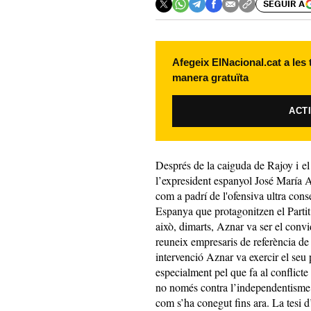
SEGUIR A
Afegeix ElNacional.cat a les
manera gratuïta
ACT
Després de la caiguda de Rajoy i el 
l’expresident espanyol José María A
com a padrí de l'ofensiva ultra con
Espanya que protagonitzen el Parti
això, dimarts, Aznar va ser el conv
reuneix empresaris de referència de
intervenció Aznar va exercir el se
especialment pel que fa al conflicte
no només contra l’independentisme 
com s’ha conegut fins ara. La tesi 