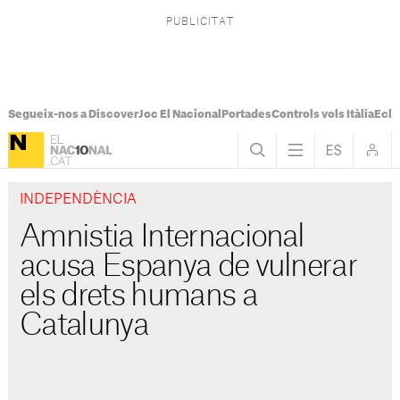
Segueix-nos a Discover
Joc El Nacional
Portades
Controls vols Itàlia
Ecli
INDEPENDÈNCIA
Amnistia Internacional
acusa Espanya de vulnerar
els drets humans a
Catalunya