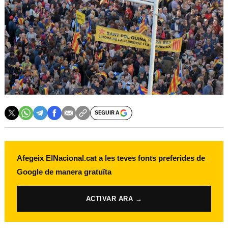
SEGUIR A
Afegeix ElNacional.cat a les teves fonts preferides de
Google de manera gratuïta
ACTIVAR ARA →