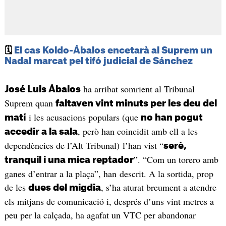
🗓️
El cas Koldo-Ábalos encetarà al Suprem un
Nadal marcat pel tifó judicial de Sánchez
ha arribat somrient al Tribunal
José Luis Ábalos
Suprem quan
faltaven vint minuts per les deu del
i les acusacions populars (que
matí
no han pogut
, però han coincidit amb ell a les
accedir a la sala
dependències de l’Alt Tribunal) l’han vist “
serè,
”. “Com un torero amb
tranquil i una mica reptador
ganes d’entrar a la plaça”, han descrit. A la sortida, prop
de les
, s’ha aturat breument a atendre
dues del migdia
els mitjans de comunicació i, després d’uns vint metres a
peu per la calçada, ha agafat un VTC per abandonar