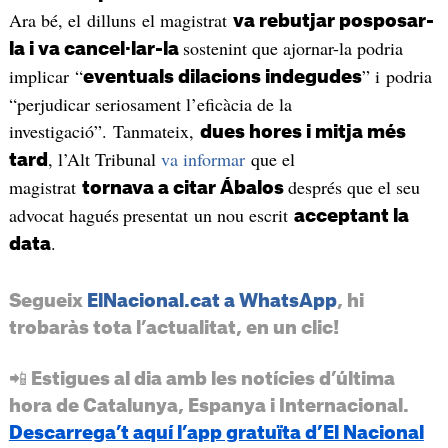
Ara bé, el dilluns el magistrat
va rebutjar posposar-
sostenint que ajornar-la podria
la i va cancel·lar-la
implicar “
” i podria
eventuals dilacions indegudes
“perjudicar seriosament l’eficàcia de la
investigació”. Tanmateix,
dues hores i mitja més
, l’Alt Tribunal
va informar
que el
tard
magistrat
després que el seu
tornava a citar Ábalos
advocat hagués
presentat un nou escrit
acceptant la
.
data
Segueix
ElNacional.cat a WhatsApp
, hi
trobaràs tota l’actualitat, en un clic!
📲 Estigues al dia amb les notícies d’última
hora de Catalunya, Espanya i Internacional.
Descarrega’t aquí l’app gratuïta d’El Nacional