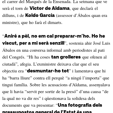
el carrer del Marqués de la Ensenada. La setmana que ve
serà el torn de
, que declarà el
Víctor de Aldama
dilluns, i de
(assessor d’Ábalos quan era
Koldo García
ministre), que ho farà el dimarts.
“
Aniré a pèl, no em cal preparar-m’ho. Ho he
”, sostenia ahir José Luis
viscut, per a mi serà senzill
Ábalos en una conversa informal amb periodistes al pati
del Congrés. “Hi ha coses
que ofenen al
tan grolleres
ciutadà”, afegia. L’exministre deixava clar que el seu
objectiu era “
” i lamentava que hi
desmuntar-ho tot
ha “barra lliure” contra ell perquè “a ningú l’importa” que
tingui família. Sobre les acusacions d’Aldama, assenyalava
que li havia “servit per sortir de la presó” d’una causa “de
la qual no va dir res” i qüestionava la solidesa dels
documents que va presentar: “
Una fotografia dels
pressupostos general de l’Estat és una