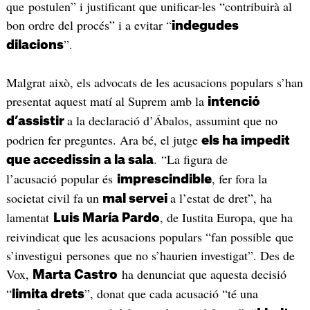
que postulen” i justificant que unificar-les “contribuirà al
bon ordre del procés” i a evitar “
indegudes
”.
dilacions
Malgrat això, els advocats de les acusacions populars s’han
presentat aquest matí al Suprem amb la
intenció
a la declaració d’Ábalos, assumint que no
d’assistir
podrien fer preguntes. Ara bé, el jutge
els ha impedit
. “La figura de
que accedissin a la sala
l’acusació popular és
, fer fora la
imprescindible
societat civil fa un
a l’estat de dret”, ha
mal servei
lamentat
, de Iustita Europa, que ha
Luis María Pardo
reivindicat que les acusacions populars “fan possible que
s’investigui persones que no s’haurien investigat”. Des de
Vox,
ha denunciat que aquesta decisió
Marta Castro
“
”, donat que cada acusació “té una
limita drets