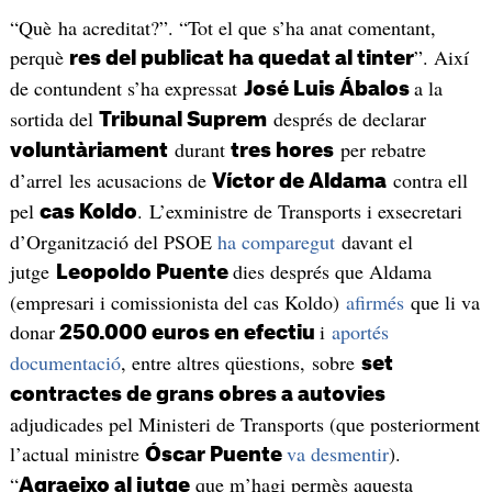
“Què ha acreditat?”. “Tot el que s’ha anat comentant,
perquè
”. Així
res del publicat ha quedat al tinter
de contundent s’ha expressat
a la
José Luis Ábalos
sortida del
després de declarar
Tribunal Suprem
durant
per rebatre
voluntàriament
tres hores
d’arrel les acusacions de
contra ell
Víctor de Aldama
pel
. L’exministre de Transports i exsecretari
cas Koldo
d’Organització del PSOE
ha comparegut
davant el
jutge
dies després que Aldama
Leopoldo Puente
(empresari i comissionista del cas Koldo)
afirmés
que li va
donar
i
aportés
250.000 euros en efectiu
documentació
, entre altres qüestions, sobre
set
contractes de grans obres a autovies
adjudicades pel Ministeri de Transports (que posteriorment
l’actual ministre
va desmentir
).
Óscar Puente
“
que m’hagi permès aquesta
Agraeixo al jutge