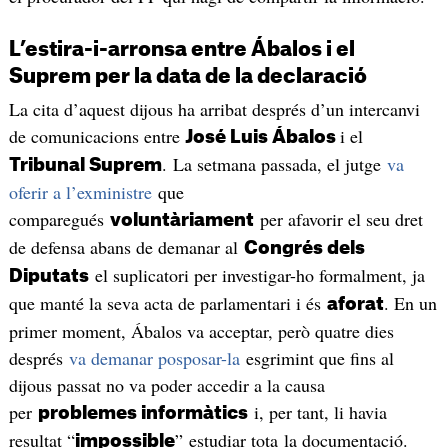
L’estira-i-arronsa entre Ábalos i el
Suprem per la data de la declaració
La cita d’aquest dijous ha arribat després d’un intercanvi
de comunicacions entre
i el
José Luis Ábalos
. La setmana passada, el jutge
va
Tribunal Suprem
oferir a l’exministre
que
comparegués
per afavorir el seu dret
voluntàriament
de defensa abans de demanar al
Congrés dels
el suplicatori per investigar-ho formalment, ja
Diputats
que manté la seva acta de parlamentari i és
. En un
aforat
primer moment, Ábalos va acceptar, però quatre dies
després
va demanar posposar-la
esgrimint que fins al
dijous passat no va poder accedir a la causa
per
i, per tant, li havia
problemes informàtics
resultat “
” estudiar tota la documentació.
impossible