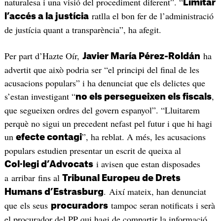
naturalesa i una visió del procediment diferent”. “
Limitar
ratlla el bon fer de l’administració
l’accés a la justícia
de justícia quant a transparència”, ha afegit.
Per part d’Hazte Oír,
ha
Javier María Pérez-Roldán
advertit que això podria ser “el principi del final de les
acusacions populars” i ha denunciat que els delictes que
s’estan investigant “
,
no els persegueixen els fiscals
que segueixen ordres del govern espanyol”. “Lluitarem
perquè no sigui un precedent nefast pel futur i que hi hagi
un
”, ha reblat. A més, les acusacions
efecte contagi
populars estudien presentar un escrit de queixa al
i avisen que estan disposades
Col·legi d’Advocats
a arribar fins al
Tribunal Europeu de Drets
. Així mateix, han denunciat
Humans d’Estrasburg
que els seus
tampoc seran notificats i serà
procuradors
el procurador del PP qui hagi de compartir la informació.