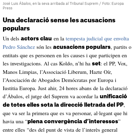
José Luis Ábalos, en la seva arribada al Tribunal Suprem / Foto: Europa
Press
Una declaració sense les acusacions
populars
Un dels
en la
tempesta judicial que envolta
actors clau
Pedro Sánchez
són les
, partits o
acusacions populars
entitats que es personen en les causes i que participen en
les investigacions. Al cas Koldo, n’hi ha
: el PP, Vox,
set
Manos Limpias, l’Associació Liberum, Hazte Oír,
l’Asociación de Abogados Demócratas por Europa i
Iustitia Europa. Just ahir, 24 hores abans de la declaració
d’Ábalos, el jutge del Suprem va acordar la
unificació
,
de totes elles sota la direcció lletrada del PP
que va ser la primera que es va personar, al·legant que hi
havia una “
”
plena convergència d’interessos
entre elles “des del punt de vista de l’interès general