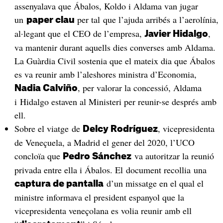
assenyalava que Ábalos, Koldo i Aldama van jugar
un
per tal que l’ajuda arribés a l’aerolínia,
paper clau
al·legant que el CEO de l’empresa,
,
Javier Hidalgo
va mantenir durant aquells dies converses amb Aldama.
La Guàrdia Civil sostenia que el mateix dia que Ábalos
es va reunir amb l’aleshores ministra d’Economia,
, per valorar la concessió, Aldama
Nadia Calviño
i Hidalgo estaven al Ministeri per reunir-se després amb
ell.
Sobre el viatge de
, vicepresidenta
Delcy Rodríguez
de Veneçuela, a Madrid el gener del 2020, l’UCO
concloïa que
va autoritzar la reunió
Pedro Sánchez
privada entre ella i Ábalos. El document recollia una
d’un missatge en el qual el
captura de pantalla
ministre informava el president espanyol que la
vicepresidenta veneçolana es volia reunir amb ell