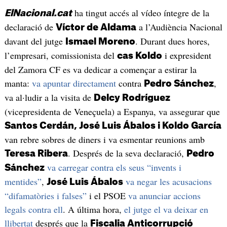
ha tingut accés al vídeo íntegre de la
ElNacional.cat
declaració de
a l’Audiència Nacional
Víctor de Aldama
davant del jutge
. Durant dues hores,
Ismael Moreno
l’empresari, comissionista del
i expresident
cas Koldo
del Zamora CF es va dedicar a començar a estirar la
manta:
va apuntar directament
contra
,
Pedro Sánchez
va al·ludir a la visita de
Delcy Rodríguez
(vicepresidenta de Veneçuela) a Espanya, va assegurar que
Santos Cerdán, José Luis Ábalos i Koldo García
van rebre sobres de diners i va esmentar reunions amb
. Després de la seva declaració,
Teresa Ribera
Pedro
va carregar contra els seus “invents i
Sánchez
mentides”
,
va negar les acusacions
José Luis Ábalos
“difamatòries i falses”
i el PSOE
va anunciar accions
legals contra ell
. A última hora,
el jutge el va deixar en
llibertat
després que la
Fiscalia Anticorrupció