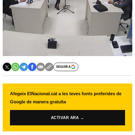
SEGUIR A
Afegeix ElNacional.cat a les teves fonts preferides de
Google de manera gratuïta
ACTIVAR ARA →