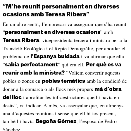
“M’he reunit personalment en diverses
ocasions amb Teresa Ribera”
En un altre sentit, l’empresari va assegurar que s’ha reunit
“
” amb
personalment en diverses ocasions
, vicepresidenta tercera i ministra per a la
Teresa Ribera
Transició Ecològica i el Repte Demogràfic, per abordar el
problema de
i va afirmar que ella
l’Espanya buidada
“
” qui era ell.
sabia perfectament
Per què es va
“Volíem convertir aquests
reunir amb la ministra?
pobles o zones en
amb la condició de
pobles temàtics
donar a la comarca o als llocs més propers
mà d’obra
i aprofitar les infraestructures que hi havia en
del lloc
desús”, va indicar. A més, va assenyalar que, en almenys
una d’aquestes reunions i sense que ell hi fos present,
també hi havia
, l’esposa de Pedro
Begoña Gómez
Sánchez.