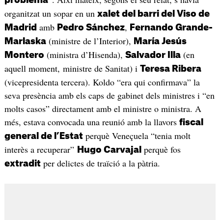
organitzat un sopar en un
xalet del barri del Viso de
amb
,
Madrid
Pedro Sánchez
Fernando Grande-
(ministre de l’Interior),
Marlaska
María Jesús
(ministra d’Hisenda),
(en
Montero
Salvador Illa
aquell moment, ministre de Sanitat) i
Teresa Ribera
(vicepresidenta tercera). Koldo “era qui confirmava” la
seva presència amb els caps de gabinet dels ministres i “en
molts casos” directament amb el ministre o ministra. A
més, estava convocada una reunió amb la llavors
fiscal
perquè Veneçuela “tenia molt
general de l’Estat
interès a recuperar”
perquè fos
Hugo Carvajal
per delictes de traïció a la pàtria.
extradit