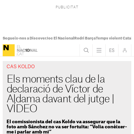
Segueix-nos a Discover
Joc El Nacional
Rodri Barça
Temps violent Catal
CAS KOLDO
Els moments clau de la
declaració de Víctor de
Aldama davant del jutge |
VÍDEO
El comissionista del cas Koldo va assegurar que la
foto amb Sánchez no va ser fortuïta: “Volia conèixer-
me i parlar amb mi”