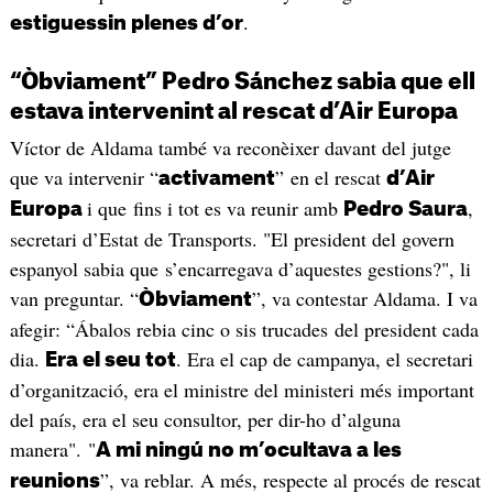
.
estiguessin plenes d’or
“Òbviament” Pedro Sánchez sabia que ell
estava intervenint al rescat d’Air Europa
Víctor de Aldama també va reconèixer davant del jutge
que va intervenir “
” en el rescat
activament
d’Air
i que fins i tot es va reunir amb
,
Europa
Pedro Saura
secretari d’Estat de Transports. "El president del govern
espanyol sabia que s’encarregava d’aquestes gestions?", li
van preguntar. “
”, va contestar Aldama. I va
Òbviament
afegir: “Ábalos rebia cinc o sis trucades del president cada
dia.
. Era el cap de campanya, el secretari
Era el seu tot
d’organització, era el ministre del ministeri més important
del país, era el seu consultor, per dir-ho d’alguna
manera". "
A mi ningú no m’ocultava a les
”, va reblar. A més, respecte al procés de rescat
reunions