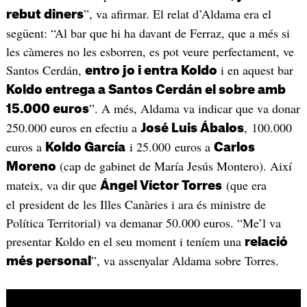
”, va afirmar. El relat d’Aldama era el
rebut diners
següent: “Al bar que hi ha davant de Ferraz, que a més si
les càmeres no les esborren, es pot veure perfectament, ve
Santos Cerdán,
i en aquest bar
entro jo i entra Koldo
Koldo entrega a Santos Cerdán el sobre amb
”. A més, Aldama va indicar que va donar
15.000 euros
250.000 euros en efectiu a
, 100.000
José Luis Ábalos
euros a
i 25.000 euros a
Koldo García
Carlos
(cap de gabinet de María Jesús Montero). Així
Moreno
mateix, va dir que
(que era
Ángel Víctor Torres
el president de les Illes Canàries i ara és ministre de
Política Territorial) va demanar 50.000 euros. “Me’l va
presentar Koldo en el seu moment i teníem una
relació
”, va assenyalar Aldama sobre Torres.
més personal