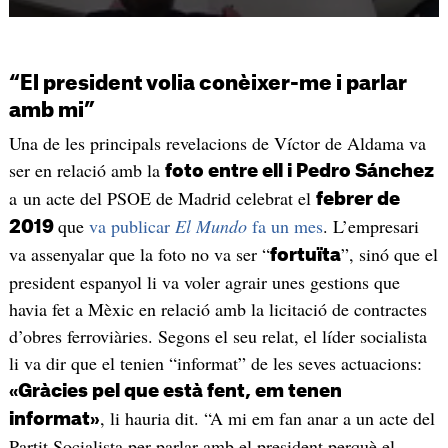
“El president volia conèixer-me i parlar
amb mi”
Una de les principals revelacions de Víctor de Aldama va
ser en relació amb la
foto entre ell i Pedro Sánchez
a un acte del PSOE de Madrid celebrat el
febrer de
que
va publicar
El Mundo
fa un mes
. L’empresari
2019
va assenyalar que la foto no va ser “
”, sinó que el
fortuïta
president espanyol li va voler agrair unes gestions que
havia fet a Mèxic en relació amb la licitació de contractes
d’obres ferroviàries. Segons el seu relat, el líder socialista
li va dir que el tenien “informat” de les seves actuacions:
«Gràcies pel que està fent, em tenen
, li hauria dit. “A mi em fan anar a un acte del
informat»
Partit Socialista per parlar amb el president perquè el