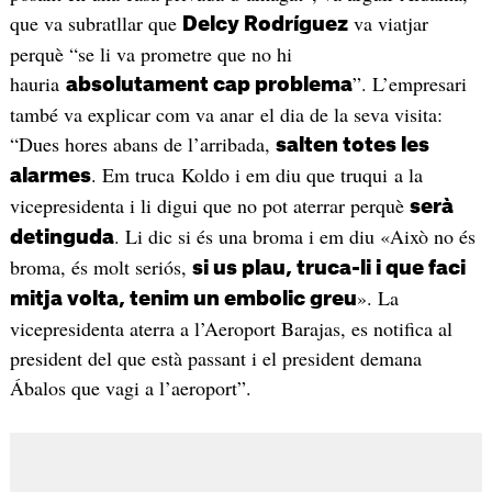
que va subratllar que
va viatjar
Delcy Rodríguez
perquè “se li va prometre que no hi
hauria
”. L’empresari
absolutament cap problema
també va explicar com va anar el dia de la seva visita:
“Dues hores abans de l’arribada,
salten totes les
. Em truca Koldo i em diu que truqui a la
alarmes
vicepresidenta i li digui que no pot aterrar perquè
serà
. Li dic si és una broma i em diu «Això no és
detinguda
broma, és molt seriós,
si us plau, truca-li i que faci
». La
mitja volta, tenim un embolic greu
vicepresidenta aterra a l’Aeroport Barajas, es notifica al
president del que està passant i el president demana
Ábalos que vagi a l’aeroport”.