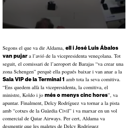
Segons el que va dir Aldama,
ell i José Luis Ábalos
a l’avió de la vicepresidenta veneçolana. Tot
van pujar
seguit, el comissari de l’aeroport de Barajas “va crear una
zona Schengen” perquè ella pogués baixar i van anar a la
amb tota la seva comitiva.
Sala VIP de la Terminal 1
“Ens quedem allà la vicepresidenta, la comitiva, el
ministre, Koldo i jo
”, va
més o menys cinc hores
apuntar. Finalment, Delcy Rodríguez va tornar a la pista
amb “cotxes de la Guàrdia Civil” i va marxar en un vol
comercial de Qatar Airways. Per cert, Aldama va
desmentir que les maletes de Delcy Rodríguez