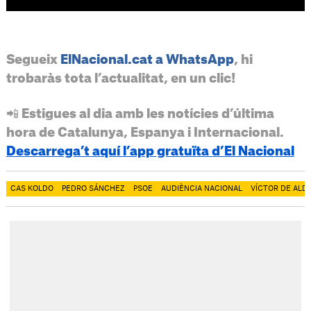
Segueix
ElNacional.cat a WhatsApp
, hi
trobaràs tota l’actualitat, en un clic!
📲 Estigues al dia amb les notícies d’última
hora de Catalunya, Espanya i Internacional.
Descarrega’t aquí l’app gratuïta d’El Nacional
CAS KOLDO
PEDRO SÁNCHEZ
PSOE
AUDIÈNCIA NACIONAL
VÍCTOR DE ALD