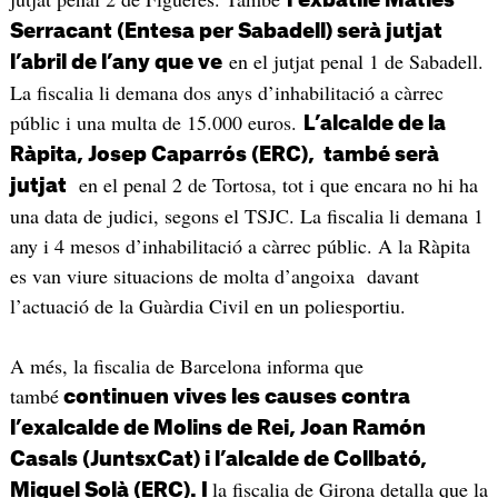
l’exbatlle Maties
Serracant (Entesa per Sabadell) serà jutjat
en el jutjat penal 1 de Sabadell.
l’abril de l’any que ve
La fiscalia li demana dos anys d’inhabilitació a càrrec
públic i una multa de 15.000 euros.
L’alcalde de la
Ràpita, Josep Caparrós (ERC), també serà
en el penal 2 de Tortosa, tot i que encara no hi ha
jutjat
una data de judici, segons el TSJC. La fiscalia li demana 1
any i 4 mesos d’inhabilitació a càrrec públic. A la Ràpita
es van viure situacions de molta d’angoixa davant
l’actuació de la Guàrdia Civil en un poliesportiu.
A més, la fiscalia de Barcelona informa que
també
continuen vives les causes contra
l’exalcalde de Molins de Rei, Joan Ramón
Casals (JuntsxCat) i l’alcalde de Collbató,
la fiscalia de Girona detalla que la
Miquel Solà (ERC). I