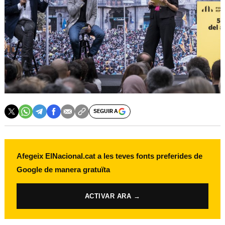
SEGUIR A
Afegeix ElNacional.cat a les teves fonts preferides de
Google de manera gratuïta
ACTIVAR ARA →