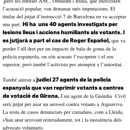
,però les entitats ANC, Òmnium i Irídia, que exerceixen
l’acusació popular, van demanar més imputacions. El
titular del jutjat d’instrucció 7 de Barcelona en va acceptar
una part.
Hi ha uns 40 agents investigats per
lesions lleus i accions humiliants als votants. I
que va
es jutjarà a part el cas de Roger Español,
perdre l’ull dret per un impacte de bala de goma de la
policia espanyola, on són acusats l’escopeter i el seu
superior, però també l’activista per atemptat a l’autoritat.
També aniran a
judici 27 agents de la policia
espanyola que van reprimir votants a centres
I un agent de la Guàrdia Civil
de votació de Girona.
serà jutjat per usar un aerosol contra votants a Aiguaviva.
La resta de casos denunciats per ciutadans, com a Lleida,
s'han anat arxivant reiteradament, tot i la insistència dels
advocats voluntaris.