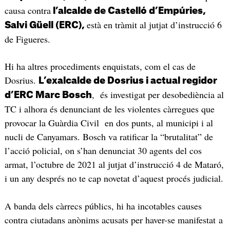
causa contra
l’alcalde de Castelló d’Empúries,
està en tràmit al jutjat d’instrucció 6
Salvi Güell (ERC),
de Figueres.
Hi ha altres procediments enquistats, com el cas de
Dosrius.
L’exalcalde de Dosrius i actual regidor
, és investigat per desobediència al
d’ERC Marc Bosch
TC i alhora és denunciant de les violentes càrregues que
provocar la Guàrdia Civil en dos punts, al municipi i al
nucli de Canyamars. Bosch va ratificar la “brutalitat” de
l’acció policial, on s’han denunciat 30 agents del cos
armat, l’octubre de 2021 al jutjat d’instrucció 4 de Mataró,
i un any després no te cap novetat d’aquest procés judicial.
A banda dels càrrecs públics, hi ha incotables causes
contra ciutadans anònims acusats per haver-se manifestat a