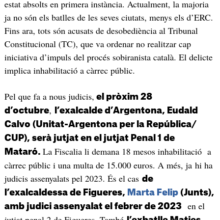
estat absolts en primera instància. Actualment, la majoria
ja no són els batlles de les seves ciutats, menys els d’ERC.
Fins ara, tots són acusats de desobediència al Tribunal
Constitucional (TC), que va ordenar no realitzar cap
iniciativa d’impuls del procés sobiranista català. El delicte
implica inhabilitació a càrrec públic.
Pel que fa a nous judicis,
el pròxim 28
,
d’octubre
l’exalcalde d’Argentona, Eudald
Calvo (Unitat-Argentona per la República/
CUP), serà jutjat en el jutjat Penal 1 de
La Fiscalia li demana 18 mesos inhabilitació a
Mataró.
càrrec públic i una multa de 15.000 euros. A més, ja hi ha
judicis assenyalats pel 2023. És el cas
de
l’exalcaldessa de Figueres,
Marta Felip
(Junts),
en el
amb judici assenyalat el febrer de 2023
jutjat penal 2 de Figueres. També