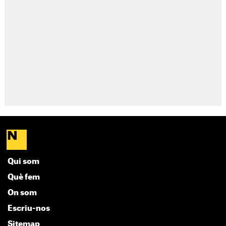
Qui som
Què fem
On som
Escriu-nos
Sitemap