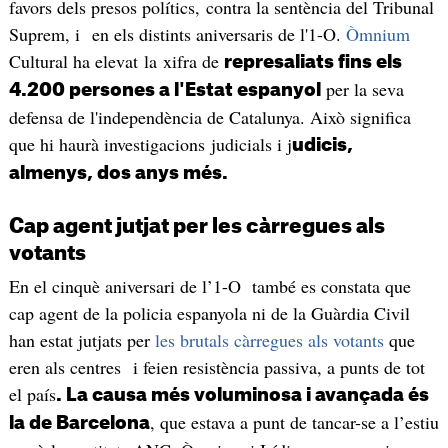
favors dels presos polítics, contra la sentència del Tribunal
Suprem, i en els distints aniversaris de l'1-O.
Òmnium
Cultural ha elevat la xifra de
represaliats fins els
per la seva
4.200 persones a l'Estat espanyol
defensa de l'independència de Catalunya. Això significa
que hi haurà investigacions judicials i j
udicis,
almenys, dos anys més.
Cap agent jutjat per les càrregues als
votants
En el cinquè aniversari de l’1-O també es constata que
cap agent de la policia espanyola ni de la Guàrdia Civil
han estat jutjats per
les brutals càrregues als votants
que
eren als centres i feien resistència passiva, a punts de tot
el país
. La causa més voluminosa i avançada és
, que estava a punt de tancar-se a l’estiu
la de Barcelona