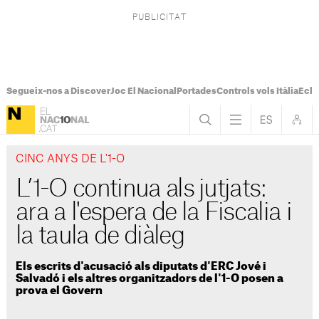
Segueix-nos a Discover
Joc El Nacional
Portades
Controls vols Itàlia
Ecli
CINC ANYS DE L'1-O
L’1-O continua als jutjats:
ara a l'espera de la Fiscalia i
la taula de diàleg
Els escrits d'acusació als diputats d'ERC Jové i
Salvadó i els altres organitzadors de l'1-O posen a
prova el Govern