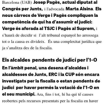
Barcelona (UAB)
Josep Pagès, actual diputat al
i l'advocada
.
Congrés per Junts,
Marta Alsina
Els
nous càrrecs de Verge i
Pagès compliquen la
competència de qui ha d’assumir el judici:
i
Verge és aforada al TSJC i Pagès al Suprem,
s’haurà de decidir si l’alt tribunal espanyol ho arrossega
tot o la causa es divideix. És una complexitat jurídica que
ja s’analitza des de la fiscalia.
Els alcaldes pendents de judici per l’1-O
En l’àmbit penal, una desena d’alcaldes i
alcaldesses de Junts, ERC i la CUP són encara
investigats per la fiscalia o estan pendents de
judici per haver permés la votació de l’1-O en
Ara, fins i tot, hi ha qui té causes
el seu municipi.
reobertes pels recursos presentats per la fiscalia en haver