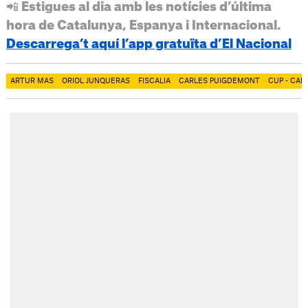
📲 Estigues al dia amb les notícies d’última
hora de Catalunya, Espanya i Internacional.
Descarrega’t aquí l’app gratuïta d’El Nacional
ARTUR MAS
ORIOL JUNQUERAS
FISCALIA
CARLES PUIGDEMONT
CUP - CAN