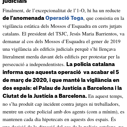
judicials
Finalment, de l’excepcionalitat de l’1-O, hi ha un reducte
, que consistia en la
de l’anomenada
Operació Toga
vigilància estàtica dels Mossos d’Esquadra en certs jutjats
catalans. El president del TSJC, Jesús Maria Barrientos, va
demanar al cos dels Mossos d’Esquadra el gener de 2019
una vigilància als edificis judicials perquè s’hi llençava
literalment merda davant dels edificis per protestar per la
persecució a independentistes.
La policia catalana
informa que aquesta operació va acabar el 5
de març de 2020, i que manté la vigilància en
dos espais: el Palau de Justícia a Barcelona i la
En aquest temps,
Ciutat de la Justícia a Barcelona.
no s’ha produït cap incident contra jutges ni treballadors,
mentre un cotxe policial amb dos agents (com a mínim), es
mantenen cada dia hipotecats en aquests dos espais. És
una decisió de la direcció del cos de la policia catalana, no