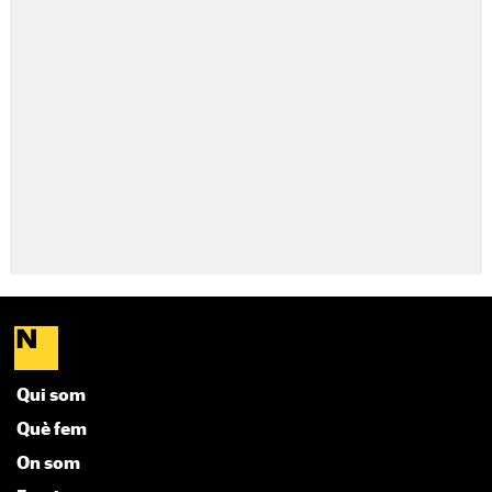
Qui som
Què fem
On som