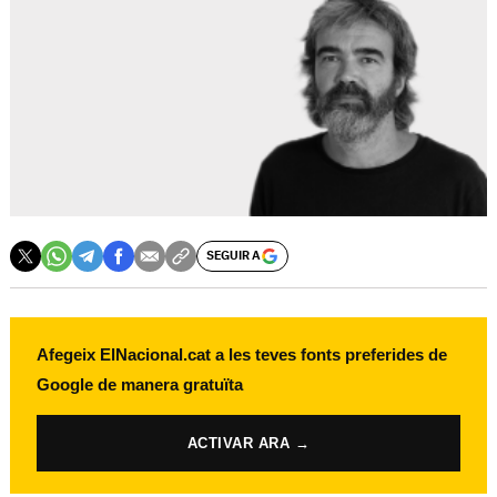
SEGUIR A
Afegeix ElNacional.cat a les teves fonts preferides de
Google de manera gratuïta
ACTIVAR ARA →