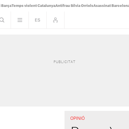
i Barça
Temps violent Catalunya
Antifrau Sílvia Orriols
Asassinat Barcelon
OPINIÓ