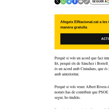
SEGUIR A
Afegeix ElNacional.cat a les
manera gratuïta
ACT
Perquè si vols un acord que faci int
fet, perquè els de Sánchez i Borrell 
és un acord amb Ciutadans, que és l’
amb anterioritat.
Perquè si vols veure Albert Rivera
només has de contribuir que PSOE i
segur, ho tindràs.