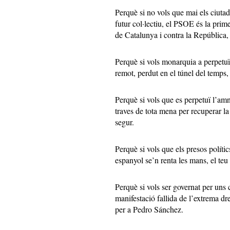
Perquè si no vols que mai els ciutad
futur col·lectiu, el PSOE és la prim
de Catalunya i contra la República, 
Perquè si vols monarquia a perpetuï
remot, perdut en el túnel del temp
Perquè si vols que es perpetuï l’amn
traves de tota mena per recuperar l
segur.
Perquè si vols que els presos políti
espanyol se’n renta les mans, el teu
Perquè si vols ser governat per un
manifestació fallida de l’extrema dre
per a Pedro Sánchez.