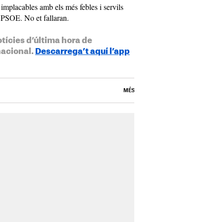
 implacables amb els més febles i servils
 PSOE. No et fallaran.
otícies d’última hora de
nacional.
Descarrega’t aquí l’app
MÉS