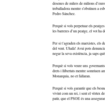
desenes de milers de milions d’euros
treballadora mentre s’obstinen a esbo
Pedro Sánchez.
Perquè si vols perpetuar els peatge
les barreres d’un peatge, el vot ha 
Per si t’agraden els marxistes, els 
del vent. Uhalà! Avui pots denunciar 
negar la seva existència, ja saps què
Perquè si vols veure uns governants
drets i llibertats mentre somriuen am
Monarquia, no et fallaran.
Perquè si vols garantir que els besne
vivint com un rei, i sent el vèrtex d
patir, que el PSOE és una asseguranç