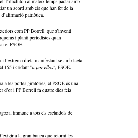
del Trifachito i al mateix temps pactar amb
helar un acord amb els que han fet de la
e d’afirmació patriòtica.
xteriors com PP Borrell, que s’inventi
ueras i planti periodistes quan
otar el PSOE.
a i l’extrema dreta manifestant-se amb Iceta
el 155 i cridant "
a por ellos"
, PSOE.
ra a les portes giratòries, el PSOE és una
r d’or i PP Borrell fa quatre dies feia
goza, immune a tots els escàndols de
’exigir a la gran banca que retorni les