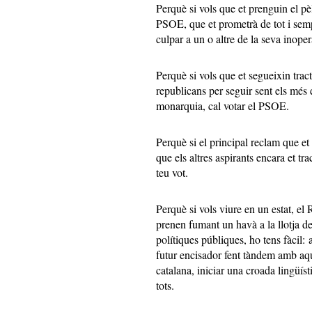
Perquè si vols que et prenguin el pèl
PSOE, que et prometrà de tot i semp
culpar a un o altre de la seva inoper
Perquè si vols que et segueixin trac
republicans per seguir sent els més e
monarquia, cal votar el PSOE.
Perquè si el principal reclam que et
que els altres aspirants encara et tr
teu vot.
Perquè si vols viure en un estat, el
prenen fumant un havà a la llotja de
polítiques públiques, ho tens fàcil:
futur encisador fent tàndem amb aqu
catalana, iniciar una croada lingüísti
tots.