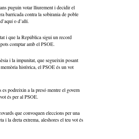
ans puguin votar lliurement i decidir el
era barricada contra la sobirania de poble
d’aquí o d’allí.
tat i que la República sigui un record
s, pots comptar amb el PSOE.
èsia i la impunitat, que segueixin posant
a memòria històrica, el PSOE és un vot
cs es podreixin a la presó mentre el govern
 vot és per al PSOE.
s covards que convoquen eleccions per una
ta i la dreta extrema, aleshores el teu vot és