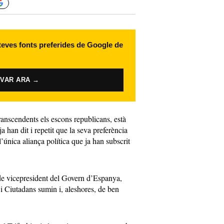
 teves fonts preferides de Google de
IVAR ARA →
ranscendents els escons republicans, està
ja han dit i repetit que la seva preferència
única aliança política que ja han subscrit
 de vicepresident del Govern d’Espanya,
 Ciutadans sumin i, aleshores, de ben