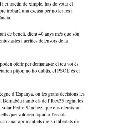
 i et tractin de ximple, has de votar el
re trobarà una excusa per no fer res i
ància.
tant de beneit, dient 40 anys més que són
ntusiastes i acrítics defensors de la
 poden oferir per demanar-te el teu vot és
actarien pitjor, no ho dubtis, el PSOE és el
 Regne d’Espanya, on les grans decisions les
l Bernabéu i amb els de l’Ibex35 regint les
 a votar Pedro Sánchez, que ens ofereix un
ells que voldrien liquidar l’escola
ca i anar aprimant els drets i llibertats de