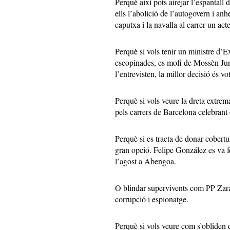
Perquè així pots airejar l’espantall 
ells l’abolició de l’autogovern i an
caputxa i la navalla al carrer un act
Perquè si vols tenir un ministre d’E
escopinades, es mofi de Mossèn Junq
l’entrevisten, la millor decisió és v
Perquè si vols veure la dreta extrem
pels carrers de Barcelona celebrant 
Perquè si es tracta de donar cobertu
gran opció. Felipe González es va fe
l’agost a Abengoa.
O blindar supervivents com PP Zara
corrupció i espionatge.
Perquè si vols veure com s’obliden d