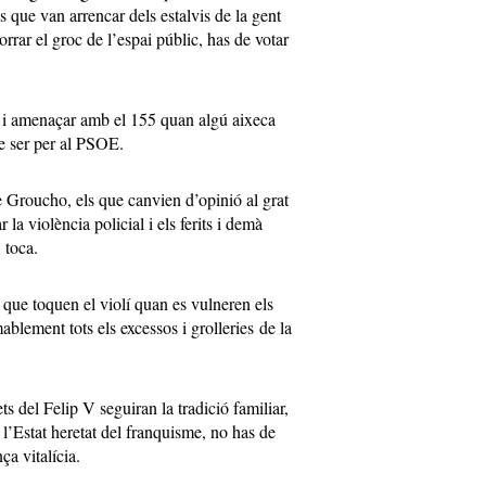
 que van arrencar dels estalvis de la gent
rrar el groc de l’espai públic, has de votar
s i amenaçar amb el 155 quan algú aixeca
de ser per al PSOE.
de Groucho, els que canvien d’opinió al grat
la violència policial i els ferits i demà
 toca.
 que toquen el violí quan es vulneren els
ablement tots els excessos i grolleries de la
ts del Felip V seguiran la tradició familiar,
e l’Estat heretat del franquisme, no has de
a vitalícia.