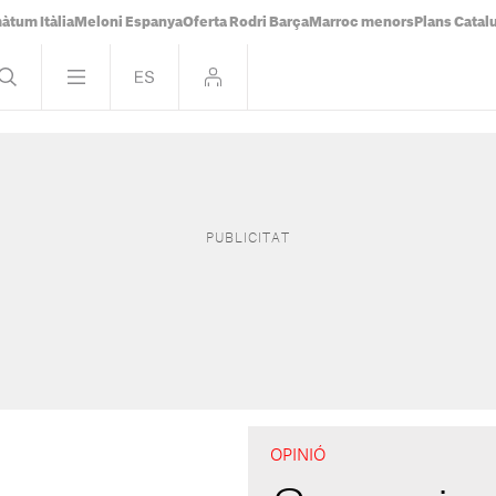
àtum Itàlia
Meloni Espanya
Oferta Rodri Barça
Marroc menors
Plans Catal
OPINIÓ