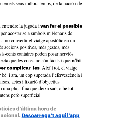
 en els seus millors temps, de la nació i de
n entendre la jugada i
van fer el possible
 per acostar-se a símbols mil·lenaris de
 a no convertir el viatge apostòlic en un
és accions positives, més gestos, més
is-cents cantaires poden posar nerviós
etecta que les coses no són fàcils i que
n’hi
. Així i tot, el viatge
per complicar-les
r bé, i ara, un cop superada l’efervescència i
ursos, actes i fixació d’objectius
 una pluja fina que deixa saó, o bé tot
ntens però superficial.
otícies d’última hora de
nacional.
Descarrega’t aquí l’app