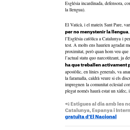
Església incardinada, defensora, com
la llengua).
El Vaticà, i el mateix Sant Pare, va
,
per no menystenir la llengua
l’Església catòlica a Catalunya i per
test. A molts ens haurien agradat m
proximitat, però quan hom veu que s
l’actual statu quo narcotitzant, ja d
ha que treballen activament 
apostòlic, en línies generals, va ana
la faramalla, caldrà veure si els disc
impregnen la comunitat eclesial com
plegat només haurà estat un xàfec, i
📲 Estigues al dia amb les n
Catalunya, Espanya i Inter
gratuïta d’El Nacional