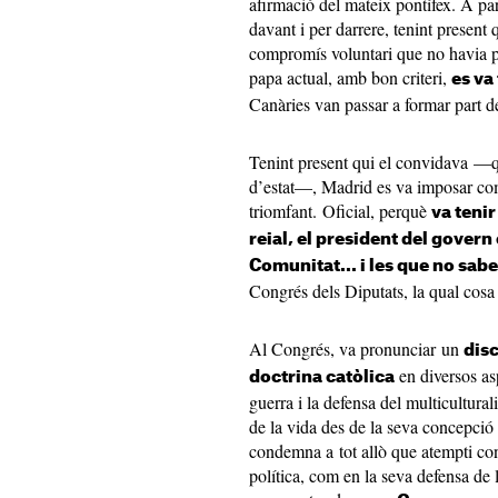
afirmació del mateix pontífex. A pa
davant i per darrere, tenint present 
compromís voluntari que no havia po
papa actual, amb bon criteri,
es va
Canàries van passar a formar part de 
Tenint present qui el convidava —qu
d’estat—, Madrid es va imposar com
triomfant. Oficial, perquè
va teni
reial, el president del govern
Comunitat... i les que no sab
Congrés dels Diputats, la qual cosa 
Al Congrés, va pronunciar un
disc
en diversos as
doctrina catòlica
guerra i la defensa del multicultura
de la vida des de la seva concepció 
condemna a tot allò que atempti con
política, com en la seva defensa de l