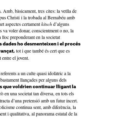
. Amb, bàsicament, tres cites: la vetlla de
pus Christi i la trobada al Bernabéu amb
art aspectes certament
kitsch
d’alguns
es va voler donar, conscientment o no, la
lloc preponderant en la societat
s dades ho desmenteixen i el procés
tot i que també és cert que es
vançat,
 entre el jovent.
eferents a un culte quasi idolàtric a la
a bastament llançades per alguns dels
s que voldrien continuar lligant la
rò en una societat tan diversa, en tots els
s tracta d’una pretensió amb un futur incert.
tolicisme continua sent, amb diferència, la
nt i qualitativa, al panorama estatal de la