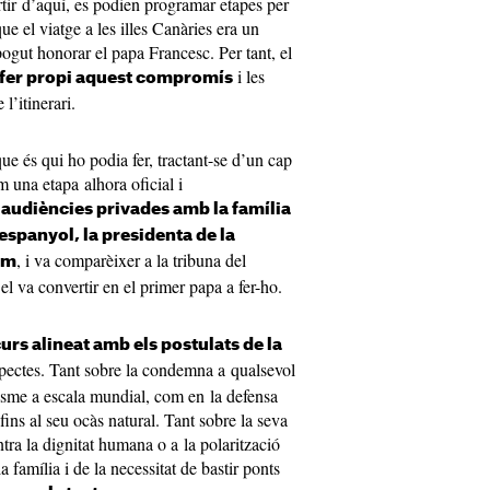
rtir d’aquí, es podien programar etapes per
que el viatge a les illes Canàries era un
gut honorar el papa Francesc. Per tant, el
i les
 fer propi aquest compromís
l’itinerari.
e és qui ho podia fer, tractant-se d’un cap
 una etapa alhora oficial i
r audiències privades amb la família
 espanyol, la presidenta de la
, i va comparèixer a la tribuna del
em
el va convertir en el primer papa a fer-ho.
urs alineat amb els postulats de la
pectes. Tant sobre la condemna a qualsevol
lisme a escala mundial, com en la defensa
fins al seu ocàs natural. Tant sobre la seva
tra la dignitat humana o a la polarització
a família i de la necessitat de bastir ponts