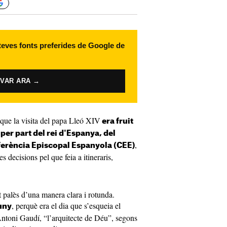
 teves fonts preferides de Google de
IVAR ARA →
ar que la visita del papa Lleó XIV
era fruit
 per part del rei d'Espanya, del
,
ferència Episcopal Espanyola (CEE)
 decisions pel que feia a itineraris,
t palès d’una manera clara i rotunda.
, perquè era el dia que s’esqueia el
juny
Antoni Gaudí, “l’arquitecte de Déu”, segons