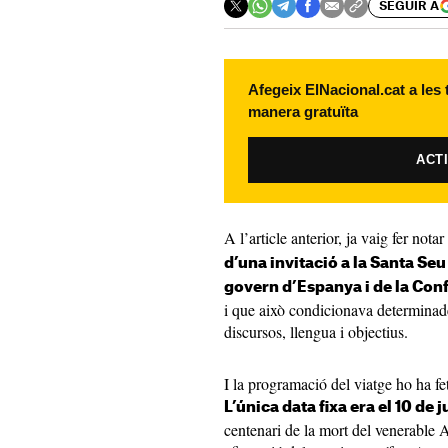
SEGUIR A
Afegeix ElNacional.cat a les
manera gratuïta
ACT
A l’article anterior, ja vaig fer not
d’una invitació a la Santa Seu
govern d’Espanya i de la Con
i que això condicionava determinades
discursos, llengua i objectius.
I la programació del viatge ho ha fe
L’única data fixa era el 10 de 
centenari de la mort del venerable 