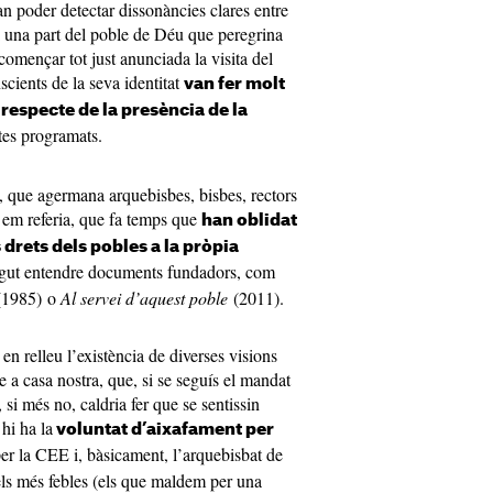
an poder detectar dissonàncies clares entre
, i una part del poble de Déu que peregrina
començar tot just anunciada la visita del
nscients de la seva identitat
van fer molt
 respecte de la presència de la
ctes programats.
a, que agermana arquebisbes, bisbes, rectors
 em referia, que fa temps que
han oblidat
s drets dels pobles a la pròpia
volgut entendre documents fundadors, com
1985) o
Al servei d’aquest poble
(2011).
n relleu l’existència de diverses visions
me a casa nostra, que, si se seguís el mandat
si més no, caldria fer que se sentissin
hi ha la
voluntat d’aixafament per
er la CEE i, bàsicament, l’arquebisbat de
ls més febles (els que maldem per una