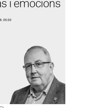
s i emocions
26. 05:30