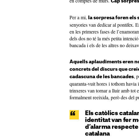
en comptes de murs.
Cap sorpres
Per a mi,
la sorpresa foren els
senyories van dedicar al pontífex. E
en les primeres fases de l’enamorame
dels dos no té la més petita intenció
bancada i els de les altres no deixav
Aquells aplaudiments eren no
concrets del discurs que creie
, 
cadascuna de les bancades
quaranta-vuit hores i tothom havia in
trinxeres van tornar a lluir amb tot e
formalment reeixida, però des del pu
Els catòlics catal
identitat van fer m
d’alarma respecte 
catalana