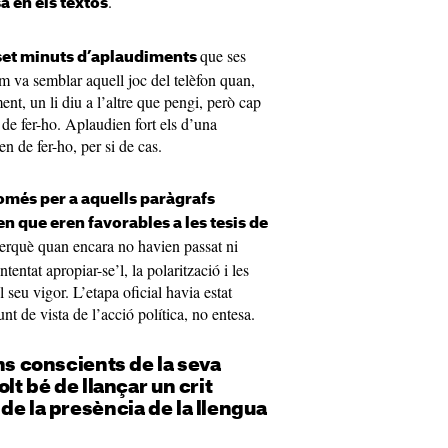
.
a en els textos
que ses
 set minuts d’aplaudiments
m va semblar aquell joc del telèfon quan,
nt, un li diu a l’altre que pengi, però cap
 de fer-ho. Aplaudien fort els d’una
en de fer-ho, per si de cas.
més per a aquells paràgrafs
n que eren favorables a les tesis de
perquè quan encara no havien passat ni
tentat apropiar-se’l, la polarització i les
l seu vigor. L’etapa oficial havia estat
nt de vista de l’acció política, no entesa.
ans conscients de la seva
olt bé de llançar un crit
de la presència de la llengua