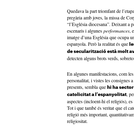
Quedava la part triomfant de l’etapa
pregària amb joves, la missa de Cor
“l’Església diocesana”. Deixant a p
escenaris i algunes
performances
, 
imatge d’una Església que ocupa un 
espanyola. Però la realitat és que
le
de secularització està molt a
detecten alguns brots verds, sobretot
En algunes manifestacions, com les r
personalitat, i vistes les consignes 
presents, sembla que
hi ha sector
, pe
catolicitat a l’espanyolitat
aspectes (incloent-hi el religiós), e
Tot i que també és veritat que el ca
religió més important, quantitativame
religiositat.