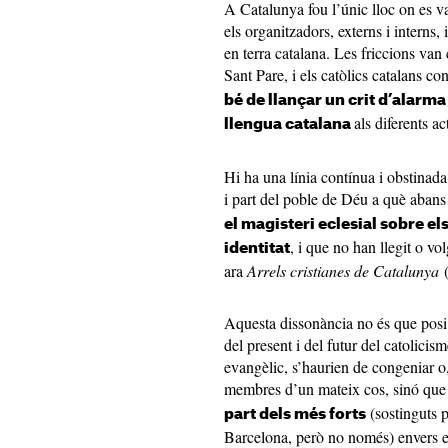
A Catalunya fou l’únic lloc on es v
els organitzadors, externs i interns
en terra catalana. Les friccions van 
Sant Pare, i els catòlics catalans co
bé de llançar un crit d’alarma
als diferents a
llengua catalana
Hi ha una línia contínua i obstinad
i part del poble de Déu a què abans
el magisteri eclesial sobre el
, i que no han llegit o 
identitat
ara
Arrels cristianes de Catalunya
(
Aquesta dissonància no és que posi e
del present i del futur del catolicis
evangèlic, s’haurien de congeniar o, 
membres d’un mateix cos, sinó que 
(sostinguts p
part dels més forts
Barcelona, però no només) envers e