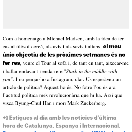
Com a homenatge a Michael Madsen, amb la idea de fer
cas al filòsof coreà, als avis i als savis italians,
el meu
únic objectiu de les pròximes setmanes és no
, veure el Tour al sofà i, de tant en tant, aixecar-me
fer res
i ballar endavant i endarrere "
Stuck in the middle with
you"
. I no penjar-ho a Instagram, clar. Us esperàveu un
article de política? Aquest ho és. No fotre l’ou és ara
l’actitud política més revolucionària que hi ha. Així que
visca Byung-Chul Han i mori Mark Zuckerberg.
📲 Estigues al dia amb les notícies d’última
hora de Catalunya, Espanya i Internacional.