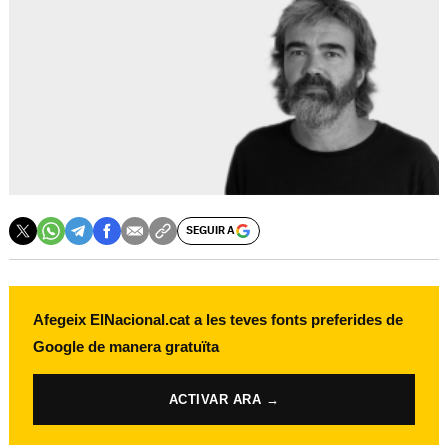
SEGUIR A
Afegeix ElNacional.cat a les teves fonts preferides de
Google de manera gratuïta
ACTIVAR ARA →