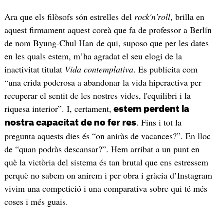
Ara que els filòsofs són estrelles del
rock'n'roll
, brilla en
aquest firmament aquest coreà que fa de professor a Berlín
de nom Byung-Chul Han de qui, suposo que per les dates
en les quals estem, m’ha agradat el seu elogi de la
inactivitat titulat
Vida contemplativa
. Es publicita com
“una crida poderosa a abandonar la vida hiperactiva per
recuperar el sentit de les nostres vides, l'equilibri i la
riquesa interior”. I, certament,
estem perdent la
. Fins i tot la
nostra capacitat de no fer res
pregunta aquests dies és “on aniràs de vacances?”. En lloc
de “quan podràs descansar?”. Hem arribat a un punt en
què la victòria del sistema és tan brutal que ens estressem
perquè no sabem on anirem i per obra i gràcia d’Instagram
vivim una competició i una comparativa sobre qui té més
coses i més guais.