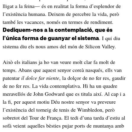
lligat a la feina— és en realitat la forma d’esplendor de
l’existència humana. Deixem de percebre la vida, però
també les vacances, només en termes de rendiment.
Dediquem-nos a la contemplació, que és
. I qui diu
l'única forma de guanyar el sistema
sistema diu els nous amos del món de Silicon Valley.
Això els italians ja ho van veure molt clar fa molt de
temps. Abans que aquest senyor coreà nasqués, ells van
patentar
il dolce far niente
, la dolçor de no fer res, gaudir
de no fer res. La vida contemplativa. Hi ha un quadre
meravellós de John Godward que es titula així. Al cap i a
la fi, per aquest motiu Déu nostre senyor va preveure
l’existència del torneig de tenis de Wimbledon, però
sobretot del Tour de França. El tedi d’una tarda d’estiu al
sofà veient aquelles bèsties pujar ports de muntanya amb