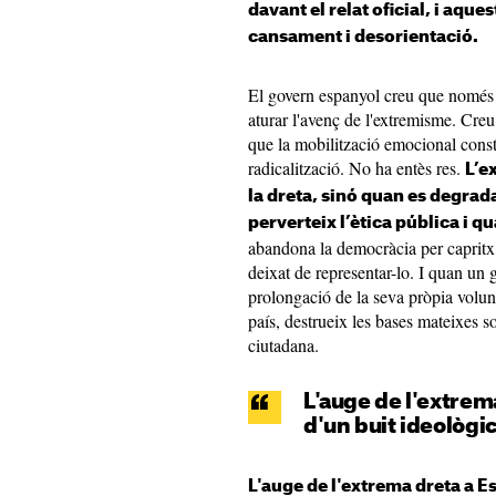
davant el relat oficial, i aqu
cansament i desorientació.
El govern espanyol creu que només ca
aturar l'avenç de l'extremisme. Creu 
que la mobilització emocional const
radicalització. No ha entès res.
L’e
la dreta, sinó quan es degrada
perverteix l’ètica pública i q
abandona la democràcia per capritx
deixat de representar-lo. I quan un 
prolongació de la seva pròpia volunta
país, destrueix les bases mateixes s
ciutadana.
L'auge de l'extrem
d'un buit ideològic
L'auge de l'extrema dreta a E