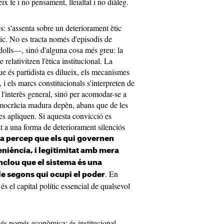
ix fe i no pensament, lleialtat i no diàleg.
s: s'assenta sobre un deteriorament ètic
ic. No es tracta només d'episodis de
dolls—, sinó d'alguna cosa més greu: la
elativitzen l'ètica institucional. La
que és partidista es dilueix, els mecanismes
 i els marcs constitucionals s'interpreten de
 l'interès general, sinó per acomodar-se a
mocràcia madura depèn, abans que de les
 les apliquen. Si aquesta convicció es
at a una forma de deteriorament silenciós
a percep que els qui governen
niència, i legitimitat amb mera
nclou que el sistema és una
. En
le segons qui ocupi el poder
 el capital polític essencial de qualsevol
 és només econòmica: és institucional,