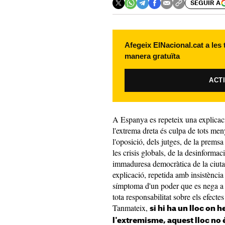
SEGUIR A
Afegeix ElNacional.cat a les
manera gratuïta
ACT
A Espanya es repeteix una explica
l'extrema dreta és culpa de tots me
l'oposició, dels jutges, de la premsa
les crisis globals, de la desinformac
immaduresa democràtica de la ciutad
explicació, repetida amb insistència
símptoma d'un poder que es nega a re
tota responsabilitat sobre els efecte
Tanmateix,
si hi ha un lloc on 
l'extremisme, aquest lloc no 