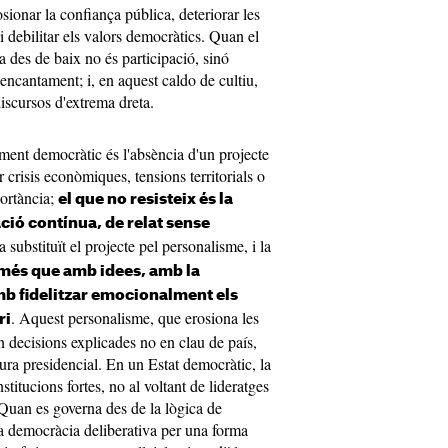
sionar la confiança pública, deteriorar les
 i debilitar els valors democràtics. Quan el
ta des de baix no és participació, sinó
sencantament; i, en aquest caldo de cultiu,
iscursos d'extrema dreta.
ment democràtic és l'absència d'un projecte
r crisis econòmiques, tensions territorials o
portància;
el que no resisteix és la
ció contínua, de relat sense
 substituït el projecte pel personalisme, i la
més que amb idees, amb la
mb fidelitzar emocionalment els
. Aquest personalisme, que erosiona les
ri
n decisions explicades no en clau de país,
igura presidencial. En un Estat democràtic, la
institucions fortes, no al voltant de lideratges
Quan es governa des de la lògica de
a democràcia deliberativa per una forma