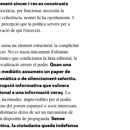
lement sincer i res es construeix
ocràcia, per funcionar, necessita la
e coherència, només hi ha oportunisme. I
 percepció que la política serveix per a
vació de qui l'exerceix.
suma un element estructural: la complicitat
ió. No es tracta únicament d'afinitats
òmics que condicionen la línia editorial, la
 fiscalització envers el poder.
Quan una
ma mediàtic assumeix un paper de
tomàtica o de silenciament selectiu,
rupció informativa que vulnera
. La
cional a una informació veraç
, incòmodes, imprevisibles per al poder.
ns del govern espanyol o socis interessats,
a informació deixa de ser un mecanisme de
 un dispositiu de propaganda.
Sense
tica, la ciutadania queda indefensa