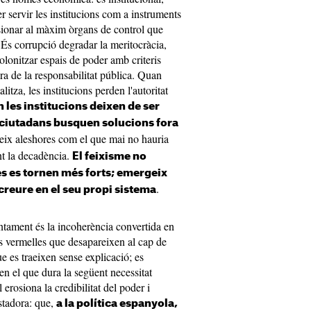
r servir les institucions com a instruments
sionar al màxim òrgans de control que
És corrupció degradar la meritocràcia,
 colonitzar espais de poder amb criteris
tura de la responsabilitat pública. Quan
tza, les institucions perden l'autoritat
 les institucions deixen de ser
s ciutadans busquen solucions fora
reix aleshores com el que mai no hauria
ant la decadència.
El feixisme no
s es tornen més forts; emergeix
.
creure en el seu propi sistema
entament és la incoherència convertida en
es vermelles que desapareixen al cap de
e es traeixen sense explicació; es
en el que dura la següent necessitat
 erosiona la credibilitat del poder i
astadora: que,
a la política espanyola,