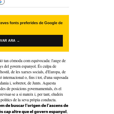
 teves fonts preferides de Google de
IVAR ARA →
ció tan còmoda com equivocada: l'auge de
nys del govern espanyol. És culpa de
 hostil, de les xarxes socials, d'Europa, de
ió internacional o, fins i tot, d'una suposada
ania i, sobretot, de Junts. Aquesta
 des de posicions governamentals, és el
visar-se a si mateix i, per tant, eludeix
s polítics de la seva pròpia conducta.
hem de buscar l'origen de l'ascens de
,
és cap altre que el govern espanyol