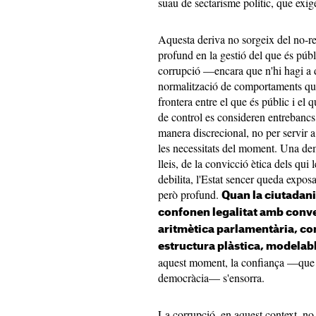
suau de sectarisme polític, que exige
Aquesta deriva no sorgeix del no-re
profund en la gestió del que és públ
corrupció —encara que n'hi hagi a 
normalització de comportaments que r
frontera entre el que és públic i el 
de control es consideren entrebancs,
manera discrecional, no per servir a
les necessitats del moment. Una de
lleis, de la convicció ètica dels qui
debilita, l'Estat sencer queda expos
però profund.
Quan la ciutadani
confonen legalitat amb conve
aritmètica parlamentària, co
estructura plàstica, modelab
aquest moment, la confiança —que és
democràcia— s'ensorra.
La corrupció, en aquest context, no