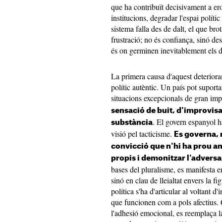
que ha contribuït decisivament a ero
institucions, degradar l'espai polític
sistema falla des de dalt, el que bro
frustració; no és confiança, sinó de
és on germinen inevitablement els d
La primera causa d'aquest deteriora
polític autèntic. Un país pot suporta
situacions excepcionals de gran im
sensació de buit, d'improvisa
. El govern espanyol ha
substància
visió pel tacticisme.
Es governa, 
convicció que n'hi ha prou a
propis i demonitzar l'adversa
bases del pluralisme, es manifesta e
sinó en clau de lleialtat envers la f
política s'ha d'articular al voltant d'
que funcionen com a pols afectius. 
l'adhesió emocional, es reemplaça l