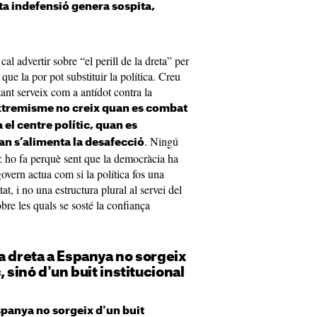
esta indefensió genera sospita,
l advertir sobre “el perill de la dreta” per
que la por pot substituir la política. Creu
ant serveix com a antídot contra la
xtremisme no creix quan es combat
 el centre polític, quan es
. Ningú
uan s’alimenta la desafecció
: ho fa perquè sent que la democràcia ha
govern actua com si la política fos una
t, i no una estructura plural al servei del
obre les quals se sosté la confiança
a dreta a Espanya no sorgeix
, sinó d'un buit institucional
spanya no sorgeix d'un buit