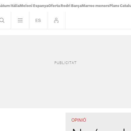
àtum Itàlia
Meloni Espanya
Oferta Rodri Barça
Marroc menors
Plans Catal
OPINIÓ