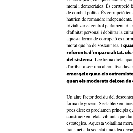
moral i democràtica. És corrupció fe
de combat polític. És corrupció ten
haurien de romandre independents. 
trivialitzar el control parlamentari,
d'afinitat personal i debilitar la cul
aquesta forma de corrupció es normali
moral que ha de sostenir-les. I
quan
referents d'imparcialitat, el
. L'extrema dreta apa
del sistema
d'arribar a ser: una alternativa dav
emergeix quan els extremiste
quan els moderats deixen de 
Un altre factor decisiu del descont
forma de govern. S'estableixen líni
pocs dies; es proclamen principis qu
construeixen relats vibrants que dur
estratègica. Aquesta volatilitat moral
transmet a la societat una idea dev