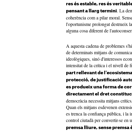
res és estable, res és veritab
. La dem
pensant a llarg termini
coherència com a pilar moral. Sens
l'oportunisme prolongat destrueix la
alguna cosa diferent de l'autoconser
A aquesta cadena de problemes s'hi 
de determinats mitjans de comunicac
ideològiques, sinó d'interessos econ
intensitat de la crítica i el nivell de
part rellevant de l'ecosiste
protecció, de justificació au
es produeix una forma de cor
directament el dret constitu
democràcia necessita mitjans crítics
Quan els mitjans esdevenen extensio
es trenca la confiança pública, i l
control ciutadà per convertir-se en
premsa lliure, sense premsa è