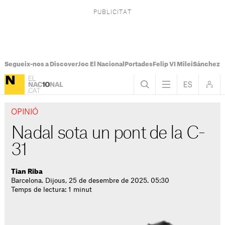
Segueix-nos a Discover
Joc El Nacional
Portades
Felip VI Milei
Sánchez 
OPINIÓ
Nadal sota un pont de la C-
31
Tian Riba
Barcelona. Dijous, 25 de desembre de 2025. 05:30
Temps de lectura: 1 minut