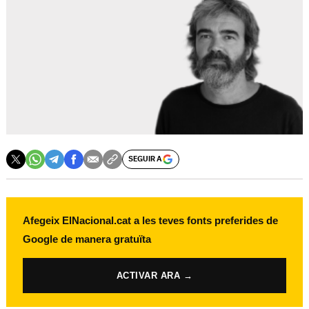
SEGUIR A
Afegeix ElNacional.cat a les teves fonts preferides de
Google de manera gratuïta
ACTIVAR ARA →