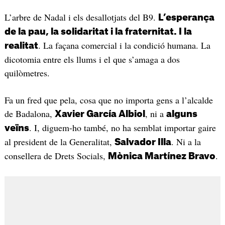
L’arbre de Nadal i els desallotjats del B9.
L’esperança
de la pau, la solidaritat i la fraternitat. I la
. La façana comercial i la condició humana. La
realitat
dicotomia entre els llums i el que s’amaga a dos
quilòmetres.
Fa un fred que pela, cosa que no importa gens a l’alcalde
de Badalona,
, ni a
Xavier García Albiol
alguns
. I, diguem-ho també, no ha semblat importar gaire
veïns
al president de la Generalitat,
. Ni a la
Salvador Illa
consellera de Drets Socials,
.
Mònica Martínez Bravo