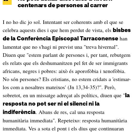
centenars de persones al carrer
I no ho dic jo sol. Intentant ser coherents amb el que se
celebra aquests dies i que hem perdut de vista, els
bisbes
han
de la Conferència Episcopal Tarraconense
lamentat que no s'hagi ni previst una "treva hivernal".
Diuen que "estem parlant de persones i, per tant, rebutgem
els relats que els deshumanitzen pel fet de ser immigrants
africans, negres i pobres: això és aporofòbia i xenofòbia.
No són persones? Els cristians, no estem cridats a 'estimar-
los com a nosaltres mateixos' (Jn 13,34-35)?". Però,
sobretot, en un missatge adreçat als polítics, diuen que "
la
resposta no pot ser ni el silenci ni la
. Abans de res, cal una resposta
indiferència
humanitària immediata". Repeteixo: resposta humanitària
immediata. Ves a sota el pont i els dius que continuaran