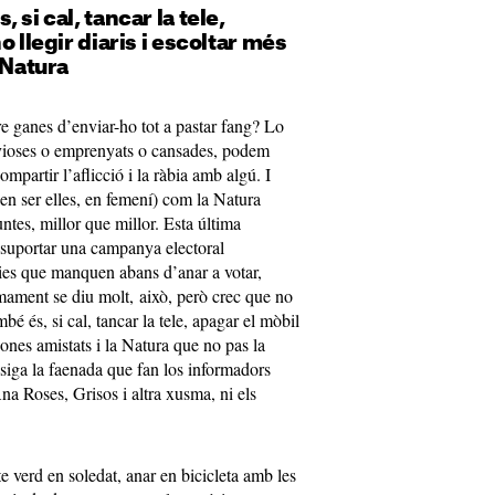
 si cal, tancar la tele,
o llegir diaris i escoltar més
 Natura
re ganes d’enviar-ho tot a pastar fang? Lo
rvioses o emprenyats o cansades, podem
mpartir l’aflicció i la ràbia amb algú. I
len ser elles, en femení) com la Natura
untes, millor que millor. Esta última
suportar una campanya electoral
dies que manquen abans d’anar a votar,
mament se diu molt, això, però crec que no
 és, si cal, tancar la tele, apagar el mòbil
 bones amistats i la Natura que no pas la
 siga la faenada que fan los informadors
 Ana Roses, Grisos i altra xusma, ni els
 verd en soledat, anar en bicicleta amb les