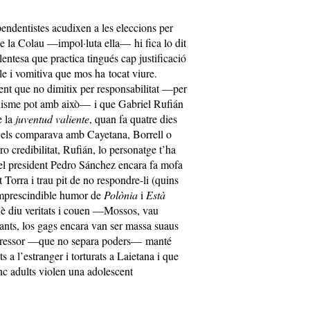
pendentistes acudixen a les eleccions per
e la Colau —impol·luta ella— hi fica lo dit
lentesa que practica tingués cap justificació
le i vomitiva que mos ha tocat viure.
ent que no dimitix per responsabilitat —per
cinisme pot amb això— i que Gabriel Rufián
e la
juventud valiente
, quan fa quatre dies
 i els comparava amb Cayetana, Borrell o
o credibilitat, Rufián, lo personatge t’ha
e el president Pedro Sánchez encara fa mofa
 Torra i trau pit de no respondre-li (quins
i imprescindible humor de
Polònia
i
Està
è diu veritats i couen —Mossos, vau
tants, los gags encara van ser massa suaus
 opressor —que no separa poders— manté
ts a l’estranger i torturats a Laietana i que
nc adults violen una adolescent