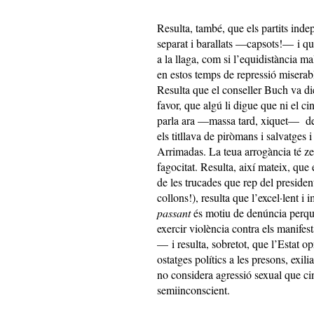
Resulta, també, que els partits inde
separat i barallats —capsots!— i qu
a la llaga, com si l’equidistància ma
en estos temps de repressió miserab
Resulta que el conseller Buch va di
favor, que algú li digue que ni el 
parla ara —massa tard, xiquet— d
els titllava de piròmans i salvatges
Arrimadas. La teua arrogància té zer
fagocitat. Resulta, així mateix, qu
de les trucades que rep del president
collons!), resulta que l’excel·lent 
passant
és motiu de denúncia perqu
exercir violència contra els manifes
— i resulta, sobretot, que l’Estat
ostatges polítics a les presons, exilia
no considera agressió sexual que ci
semiinconscient.