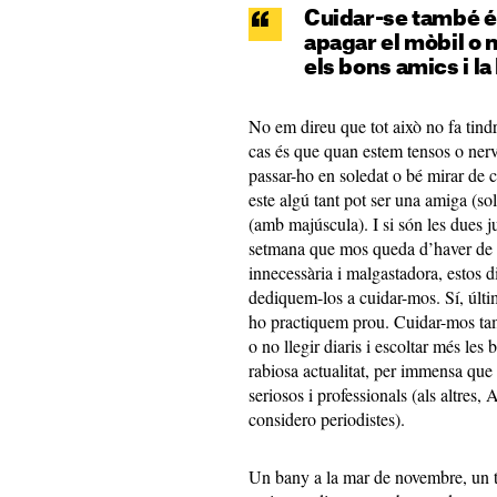
Cuidar-se també és,
apagar el mòbil o n
els bons amics i la
No em direu que tot això no fa tind
cas és que quan estem tensos o ne
passar-ho en soledat o bé mirar de co
este algú tant pot ser una amiga (so
(amb majúscula). I si són les dues j
setmana que mos queda d’haver de 
innecessària i malgastadora, estos 
dediquem-los a cuidar-mos. Sí, últi
ho practiquem prou. Cuidar-mos també
o no llegir diaris i escoltar més les
rabiosa actualitat, per immensa que
seriosos i professionals (als altres,
considero periodistes).
Un bany a la mar de novembre, un te