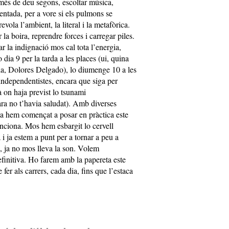
més de deu segons, escoltar música,
ntada, per a vore si els pulmons se
ola l’ambient, la literal i la metafòrica.
la boira, reprendre forces i carregar piles.
ar la indignació mos cal tota l’energia,
 dia 9 per la tarda a les places (ui, quina
ola, Dolores Delgado), lo diumenge 10 a les
 independentistes, encara que siga per
à on haja previst lo tsunami
ra no t’havia saludat). Amb diverses
ja hem començat a posar en pràctica este
nciona. Mos hem esbargit lo cervell
i ja estem a punt per a tornar a peu a
a, ja no mos lleva la son. Volem
efinitiva. Ho farem amb la papereta este
er als carrers, cada dia, fins que l’estaca