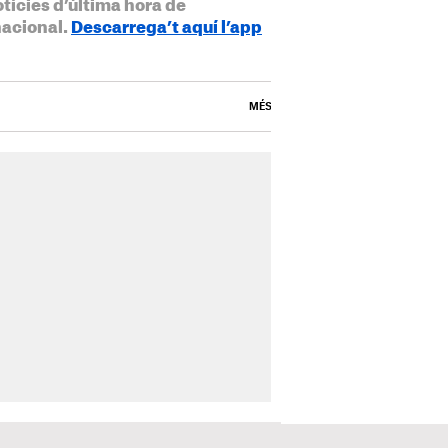
otícies d’última hora de
nacional.
Descarrega’t aquí l’app
MÉS