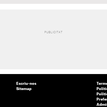
Escriu-nos
Terme
Sitemap
Políti
Polít
Prefe
Admin