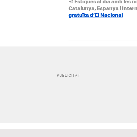
📲 Estigues al dia amb les n
Catalunya, Espanya i Inter
gratuïta d’El Nacional