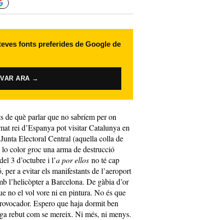
 teves fonts preferides de Google de
IVAR ARA →
ts de què parlar que no sabríem per on
mat rei d’Espanya pot visitar Catalunya en
Junta Electoral Central (aquella colla de
 lo color groc una arma de destrucció
el 3 d’octubre i l’
a por ellos
no té cap
, per a evitar els manifestants de l’aeroport
amb l’helicòpter a Barcelona. De gàbia d’or
que no el vol vore ni en pintura. No és que
 provocador. Espero que haja dormit ben
iga rebut com se mereix. Ni més, ni menys.