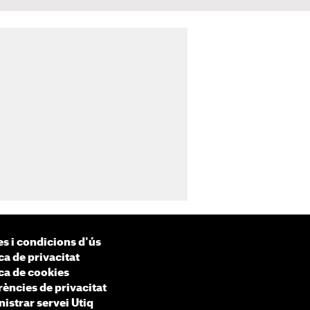
s i condicions d'ús
ca de privacitat
ica de cookies
rències de privacitat
istrar servei Utiq