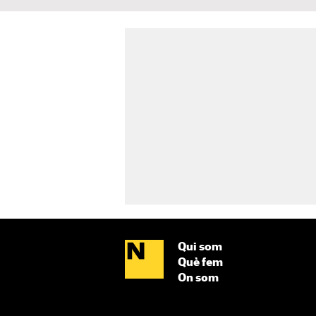
Qui som
Què fem
On som