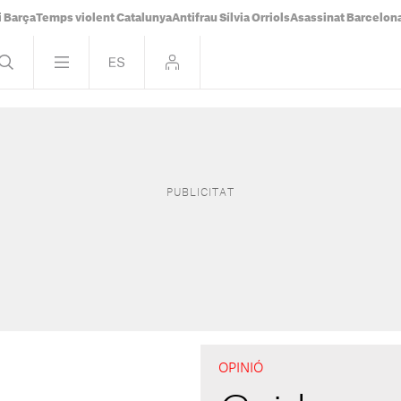
i Barça
Temps violent Catalunya
Antifrau Sílvia Orriols
Asassinat Barcelon
OPINIÓ