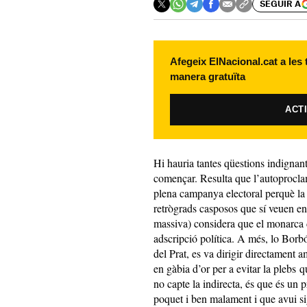
SEGUIR A
Afegeix ElNacional.cat a les
manera gratuïta
ACT
Hi hauria tantes qüestions indignan
començar. Resulta que l’autoprocla
plena campanya electoral perquè la 
retrògrads casposos que sí veuen en
massiva) considera que el monarca d
adscripció política. A més, lo Borbó
del Prat, es va dirigir directament 
en gàbia d’or per a evitar la plebs 
no capte la indirecta, és que és un
poquet i ben malament i que avui s