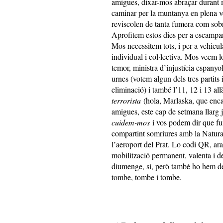
amigues, dixar-mos abraçar durant 
caminar per la muntanya en plena ve
reviscolen de tanta fumera com sobrev
Aprofitem estos dies per a escampar 
Mos necessitem tots, i per a vehicul
individual i col·lectiva. Mos veem lo
temor, ministra d’injustícia espany
urnes (votem algun dels tres partits
eliminació) i també l’11, 12 i 13 all
terrorista
(hola, Marlaska, que enca
amigues, este cap de setmana llarg 
cuidem-mos
i vos podem dir que fu
compartint somriures amb la Natura 
l’aeroport del Prat. Lo codi QR, ar
mobilització permanent, valenta i d
diumenge, sí, però també ho hem de f
tombe, tombe i tombe.