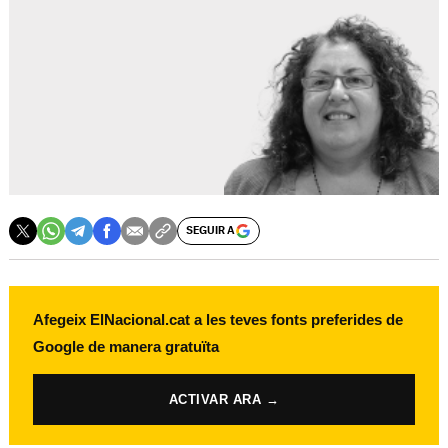
SEGUIR A
Afegeix ElNacional.cat a les teves fonts preferides de
Google de manera gratuïta
ACTIVAR ARA →