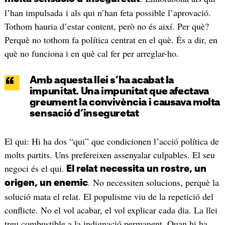
l’han impulsada i als qui n’han feta possible l’aprovació.
Tothom hauria d’estar content, però no és així. Per què?
Perquè no tothom fa política centrat en el què. És a dir, en
què no funciona i en què cal fer per arreglar-ho.
Amb aquesta llei s’ha acabat la
impunitat. Una impunitat que afectava
greument la convivència i causava molta
sensació d’inseguretat
El qui: Hi ha dos “qui” que condicionen l’acció política de
molts partits. Uns prefereixen assenyalar culpables. El seu
negoci és el qui.
El relat necessita un rostre, un
. No necessiten solucions, perquè la
origen, un enemic
solució mata el relat. El populisme viu de la repetició del
conflicte. No el vol acabar, el vol explicar cada dia. La llei
treu combustible a la indignació permanent. Quan hi ha