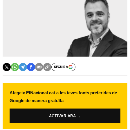
SEGUIR A
Afegeix ElNacional.cat a les teves fonts preferides de
Google de manera gratuïta
ACTIVAR ARA →