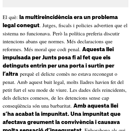
El què:
la multireincidència era un problema
. Jutges, fiscals i policies advertien que el
legal conegut
sistema no funcionava. Però la política preferia discutir
intencions abans que normes. Més declaracions que
reformes. Més moral que codi penal.
Aquesta llei
impulsada per Junts posa fi al fet que els
detinguts entrin per una porta i surtin per
perquè el delicte comès no estava reconegut o
l’altra
penat. Amb aquest buit legal, molts lladres havien fet del
petit furt el seu mode de viure. Les dades dels reincidents,
dels delictes comesos, de les detencions sense cap
conseqüència són una barbaritat.
Amb aquesta llei
s’ha acabat la impunitat. Una impunitat que
afectava greument la convivència i causava
. Enhorabona als qui
molta sensació d’inseguretat