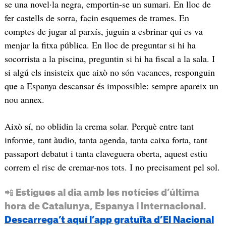
se una novel·la negra, emportin-se un sumari. En lloc de
fer castells de sorra, facin esquemes de trames. En
comptes de jugar al parxís, juguin a esbrinar qui es va
menjar la fitxa pública. En lloc de preguntar si hi ha
socorrista a la piscina, preguntin si hi ha fiscal a la sala. I
si algú els insisteix que això no són vacances, responguin
que a Espanya descansar és impossible: sempre apareix un
nou annex.
Això sí, no oblidin la crema solar. Perquè entre tant
informe, tant àudio, tanta agenda, tanta caixa forta, tant
passaport debatut i tanta claveguera oberta, aquest estiu
correm el risc de cremar-nos tots. I no precisament pel sol.
📲 Estigues al dia amb les notícies d’última
hora de Catalunya, Espanya i Internacional.
Descarrega’t aquí l’app gratuïta d’El Nacional