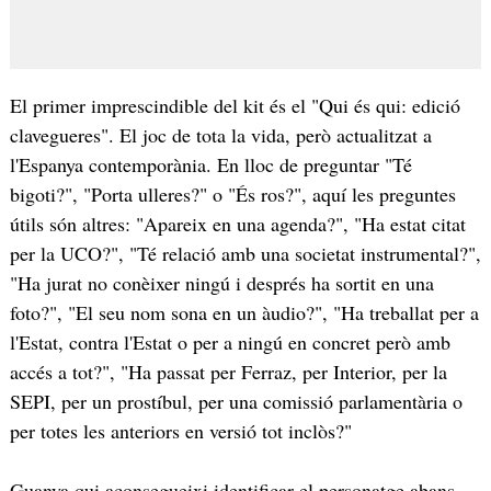
El primer imprescindible del kit és el "Qui és qui: edició
clavegueres". El joc de tota la vida, però actualitzat a
l'Espanya contemporània. En lloc de preguntar "Té
bigoti?", "Porta ulleres?" o "És ros?", aquí les preguntes
útils són altres: "Apareix en una agenda?", "Ha estat citat
per la UCO?", "Té relació amb una societat instrumental?",
"Ha jurat no conèixer ningú i després ha sortit en una
foto?", "El seu nom sona en un àudio?", "Ha treballat per a
l'Estat, contra l'Estat o per a ningú en concret però amb
accés a tot?", "Ha passat per Ferraz, per Interior, per la
SEPI, per un prostíbul, per una comissió parlamentària o
per totes les anteriors en versió tot inclòs?"
Guanya qui aconsegueixi identificar el personatge abans