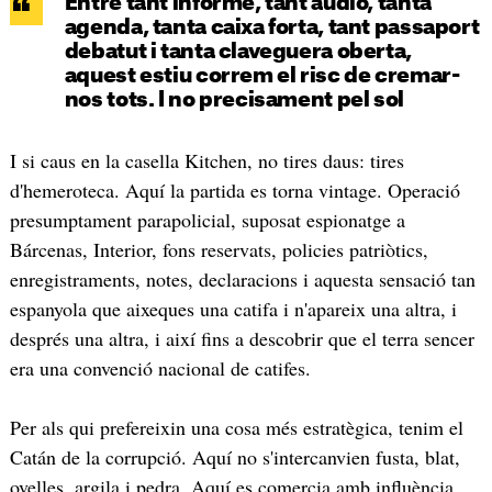
Entre tant informe, tant àudio, tanta
agenda, tanta caixa forta, tant passaport
debatut i tanta claveguera oberta,
aquest estiu correm el risc de cremar-
nos tots. I no precisament pel sol
I si caus en la casella Kitchen, no tires daus: tires
d'hemeroteca. Aquí la partida es torna vintage. Operació
presumptament parapolicial, suposat espionatge a
Bárcenas, Interior, fons reservats, policies patriòtics,
enregistraments, notes, declaracions i aquesta sensació tan
espanyola que aixeques una catifa i n'apareix una altra, i
després una altra, i així fins a descobrir que el terra sencer
era una convenció nacional de catifes.
Per als qui prefereixin una cosa més estratègica, tenim el
Catán de la corrupció. Aquí no s'intercanvien fusta, blat,
ovelles, argila i pedra. Aquí es comercia amb influència,