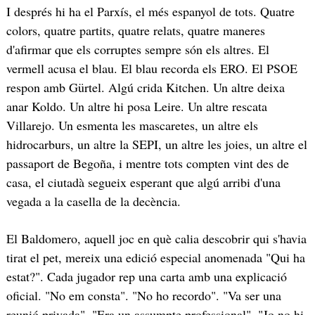
I després hi ha el Parxís, el més espanyol de tots. Quatre
colors, quatre partits, quatre relats, quatre maneres
d'afirmar que els corruptes sempre són els altres. El
vermell acusa el blau. El blau recorda els ERO. El PSOE
respon amb Gürtel. Algú crida Kitchen. Un altre deixa
anar Koldo. Un altre hi posa Leire. Un altre rescata
Villarejo. Un esmenta les mascaretes, un altre els
hidrocarburs, un altre la SEPI, un altre les joies, un altre el
passaport de Begoña, i mentre tots compten vint des de
casa, el ciutadà segueix esperant que algú arribi d'una
vegada a la casella de la decència.
El Baldomero, aquell joc en què calia descobrir qui s'havia
tirat el pet, mereix una edició especial anomenada "Qui ha
estat?". Cada jugador rep una carta amb una explicació
oficial. "No em consta". "No ho recordo". "Va ser una
reunió privada". "Era un assumpte professional". "Jo no hi