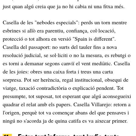
just quan algú creia que ja no hi cabia ni una fitxa més.
Casella de les "nebodes especials": perds un torn mentre
esbrines si allò era parentiu, confiança, col·locació,
protecció o tot alhora en versió "Spain is different".
Casella del passaport: no surts del tauler fins a nova
resolució judicial, se sol·liciti o no la mesura, es rebutgi o
es torni a demanar segons canviï el vent mediàtic. Casella
de les joies: obres una caixa forta i treus una carta
sorpresa. Pot ser herència, regal institucional, obsequi de
viatge, taxació contradictòria o explicació pendent. Tot
presumpte, tot suposat, tot esperant que algú aconsegueixi
quadrar el relat amb els papers. Casella Villarejo: retorn a
l'origen, perquè tot va començar abans del que pensaves i
ningú no s'acorda ja de quina catifa es va aixecar primer.