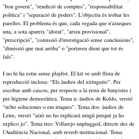
"bon govern", "rendició de comptes", "responsabilitat
política" i "separació de poders". L'objectiu és trobar les
parelles. El problema és que, cada vegada que n'aixeques
una, a sota apareix "aforat", "arxiu provisional",
"prescripció", "comissió d'investigació sense conclusions",
"dimissió que mai arriba" o "portaveu dient que tot és
fals".
I no hi ha estiu sense playlist. El kit ve amb llista de
reproducció inclosa: “Els àudios del xiringuito”. Per
escoltar amb cascos, per respecte a la resta de banyistes i
per higiene democràtica. Tema u: àudios de Koldo, versió
“m'ho soluciones o em truques”. Tema dos: àudios de
Leire, versió “això no ho explicarà ningú perquè ja ho
explico jo”. Tema tres: Villarejo unplugged, directe des de
l'Audiència Nacional, amb reverb institucional. Tema