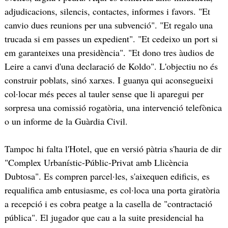
adjudicacions, silencis, contactes, informes i favors. "Et
canvio dues reunions per una subvenció". "Et regalo una
trucada si em passes un expedient". "Et cedeixo un port si
em garanteixes una presidència". "Et dono tres àudios de
Leire a canvi d'una declaració de Koldo". L'objectiu no és
construir poblats, sinó xarxes. I guanya qui aconsegueixi
col·locar més peces al tauler sense que li aparegui per
sorpresa una comissió rogatòria, una intervenció telefònica
o un informe de la Guàrdia Civil.
Tampoc hi falta l'Hotel, que en versió pàtria s'hauria de dir
"Complex Urbanístic-Públic-Privat amb Llicència
Dubtosa". Es compren parcel·les, s'aixequen edificis, es
requalifica amb entusiasme, es col·loca una porta giratòria
a recepció i es cobra peatge a la casella de "contractació
pública". El jugador que cau a la suite presidencial ha