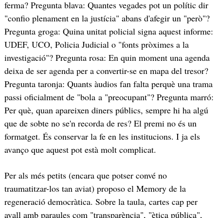
ferma? Pregunta blava: Quantes vegades pot un polític dir
"confio plenament en la justícia" abans d'afegir un "però"?
Pregunta groga: Quina unitat policial signa aquest informe:
UDEF, UCO, Policia Judicial o "fonts pròximes a la
investigació"? Pregunta rosa: En quin moment una agenda
deixa de ser agenda per a convertir-se en mapa del tresor?
Pregunta taronja: Quants àudios fan falta perquè una trama
passi oficialment de "bola a "preocupant"? Pregunta marró:
Per què, quan apareixen diners públics, sempre hi ha algú
que de sobte no se'n recorda de res? El premi no és un
formatget. És conservar la fe en les institucions. I ja els
avanço que aquest pot està molt complicat.
Per als més petits (encara que potser convé no
traumatitzar-los tan aviat) proposo el Memory de la
regeneració democràtica. Sobre la taula, cartes cap per
avall amb paraules com "transparència", "ètica pública",