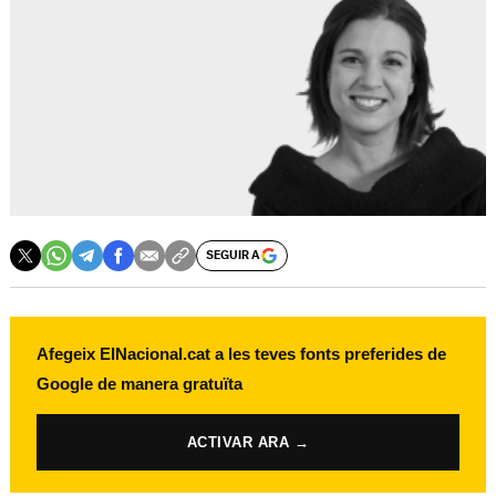
SEGUIR A
Afegeix ElNacional.cat a les teves fonts preferides de
Google de manera gratuïta
ACTIVAR ARA →