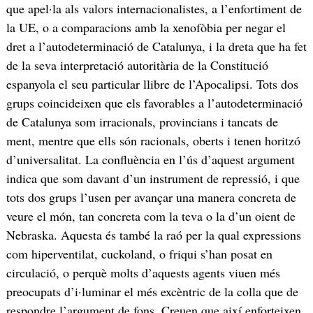
que apel·la als valors internacionalistes, a l’enfortiment de
la UE, o a comparacions amb la xenofòbia per negar el
dret a l’autodeterminació de Catalunya, i la dreta que ha fet
de la seva interpretació autoritària de la Constitució
espanyola el seu particular llibre de l’Apocalipsi. Tots dos
grups coincideixen que els favorables a l’autodeterminació
de Catalunya som irracionals, provincians i tancats de
ment, mentre que ells són racionals, oberts i tenen horitzó
d’universalitat. La confluència en l’ús d’aquest argument
indica que som davant d’un instrument de repressió, i que
tots dos grups l’usen per avançar una manera concreta de
veure el món, tan concreta com la teva o la d’un oient de
Nebraska. Aquesta és també la raó per la qual expressions
com hiperventilat, cuckoland, o friqui s’han posat en
circulació, o perquè molts d’aquests agents viuen més
preocupats d’i·luminar el més excèntric de la colla que de
respondre l’argument de fons. Creuen que així enforteixen