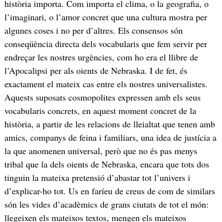
història importa. Com importa el clima, o la geografia, o
l’imaginari, o l’amor concret que una cultura mostra per
algunes coses i no per d’altres. Els consensos són
conseqüència directa dels vocabularis que fem servir per
endreçar les nostres urgències, com ho era el llibre de
l’Apocalipsi per als oients de Nebraska. I de fet, és
exactament el mateix cas entre els nostres universalistes.
Aquests suposats cosmopolites expressen amb els seus
vocabularis concrets, en aquest moment concret de la
història, a partir de les relacions de lleialtat que tenen amb
amics, companys de feina i familiars, una idea de justícia a
la que anomenen universal, però que no és pas menys
tribal que la dels oients de Nebraska, encara que tots dos
tinguin la mateixa pretensió d’abastar tot l’univers i
d’explicar-ho tot. Us en faríeu de creus de com de similars
són les vides d’acadèmics de grans ciutats de tot el món:
llegeixen els mateixos textos, mengen els mateixos