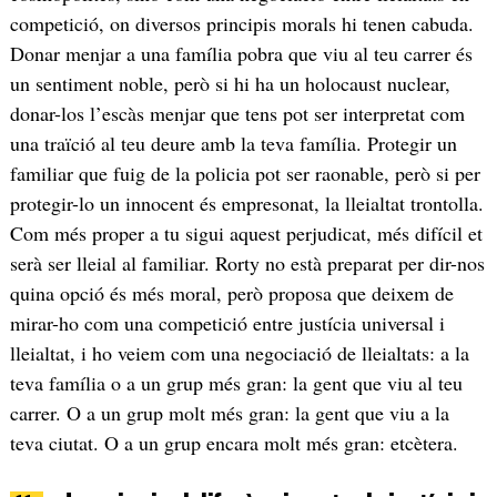
competició, on diversos principis morals hi tenen cabuda.
Donar menjar a una família pobra que viu al teu carrer és
un sentiment noble, però si hi ha un holocaust nuclear,
donar-los l’escàs menjar que tens pot ser interpretat com
una traïció al teu deure amb la teva família. Protegir un
familiar que fuig de la policia pot ser raonable, però si per
protegir-lo un innocent és empresonat, la lleialtat trontolla.
Com més proper a tu sigui aquest perjudicat, més difícil et
serà ser lleial al familiar. Rorty no està preparat per dir-nos
quina opció és més moral, però proposa que deixem de
mirar-ho com una competició entre justícia universal i
lleialtat, i ho veiem com una negociació de lleialtats: a la
teva família o a un grup més gran: la gent que viu al teu
carrer. O a un grup molt més gran: la gent que viu a la
teva ciutat. O a un grup encara molt més gran: etcètera.