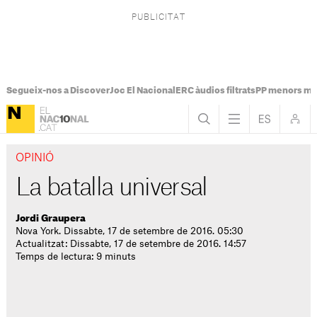
Segueix-nos a Discover
Joc El Nacional
ERC àudios filtrats
PP menors mi
OPINIÓ
La batalla universal
Jordi Graupera
Nova York. Dissabte, 17 de setembre de 2016. 05:30
Actualitzat: Dissabte, 17 de setembre de 2016. 14:57
Temps de lectura: 9 minuts