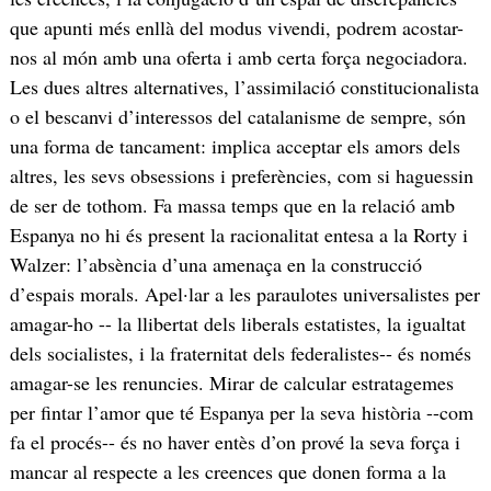
que apunti més enllà del modus vivendi, podrem acostar-
nos al món amb una oferta i amb certa força negociadora.
Les dues altres alternatives, l’assimilació constitucionalista
o el bescanvi d’interessos del catalanisme de sempre, són
una forma de tancament: implica acceptar els amors dels
altres, les sevs obsessions i preferències, com si haguessin
de ser de tothom. Fa massa temps que en la relació amb
Espanya no hi és present la racionalitat entesa a la Rorty i
Walzer: l’absència d’una amenaça en la construcció
d’espais morals. Apel·lar a les paraulotes universalistes per
amagar-ho -- la llibertat dels liberals estatistes, la igualtat
dels socialistes, i la fraternitat dels federalistes-- és només
amagar-se les renuncies. Mirar de calcular estratagemes
per fintar l’amor que té Espanya per la seva història --com
fa el procés-- és no haver entès d’on prové la seva força i
mancar al respecte a les creences que donen forma a la