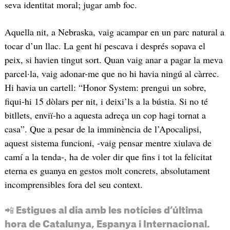
seva identitat moral; jugar amb foc.
Aquella nit, a Nebraska, vaig acampar en un parc natural a
tocar d’un llac. La gent hi pescava i després sopava el
peix, si havien tingut sort. Quan vaig anar a pagar la meva
parcel·la, vaig adonar-me que no hi havia ningú al càrrec.
Hi havia un cartell: “Honor System: prengui un sobre,
fiqui-hi 15 dòlars per nit, i deixi’ls a la bústia. Si no té
bitllets, enviï-ho a aquesta adreça un cop hagi tornat a
casa”. Que a pesar de la imminència de l’Apocalipsi,
aquest sistema funcioni, -vaig pensar mentre xiulava de
camí a la tenda-, ha de voler dir que fins i tot la felicitat
eterna es guanya en gestos molt concrets, absolutament
incomprensibles fora del seu context.
📲 Estigues al dia amb les notícies d’última
hora de Catalunya, Espanya i Internacional.