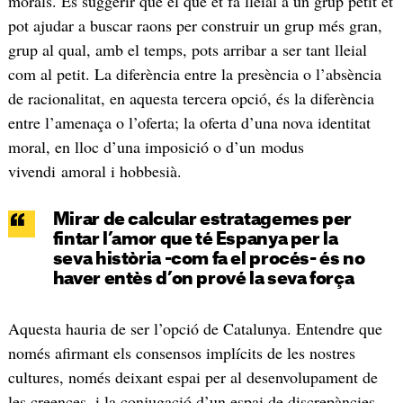
morals. És suggerir que el que et fa lleial a un grup petit et
pot ajudar a buscar raons per construir un grup més gran,
grup al qual, amb el temps, pots arribar a ser tant lleial
com al petit. La diferència entre la presència o l’absència
de racionalitat, en aquesta tercera opció, és la diferència
entre l’amenaça o l’oferta; la oferta d’una nova identitat
moral, en lloc d’una imposició o d’un modus
vivendi amoral i hobbesià.
Mirar de calcular estratagemes per
fintar l’amor que té Espanya per la
seva història -com fa el procés- és no
haver entès d’on prové la seva força
Aquesta hauria de ser l’opció de Catalunya. Entendre que
només afirmant els consensos implícits de les nostres
cultures, només deixant espai per al desenvolupament de
les creences, i la conjugació d’un espai de discrepàncies