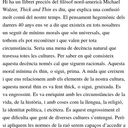
Hi ha un llibret preciós del filòsof nord-americà Michael
Walzer,
Thick and Thin
es diu, que explica una confusió
molt comú del nostre temps. El pensament hegemònic dels
darrers 40 anys ens ve a dir que existeix en tots nosaltres
un seguit de mínims morals que són universals, que
tothom els pot reconèixer i que valen per tota
circumstància. Seria una mena de decència natural que
travessa totes les cultures. Per saber en què consisteix
aquesta decència només cal que siguem racionals. Aquesta
moral mínima és thin, o sigui, prima. A mida que creixem
i que ens relacionem amb els elements de la nostra cultura,
aquesta moral thin es va fent thick, o sigui, gruixuda. Es
va engrossint. Es va enriquint amb les circumstàncies de la
vida, de la història, i amb coses com la llengua, la religió,
la identitat política, i etcètera. És aquest engrossiment el
que dificulta que gent de diverses cultures s’entengui. Però
si apliquem les normes de la raó serem capaços d’accedir a