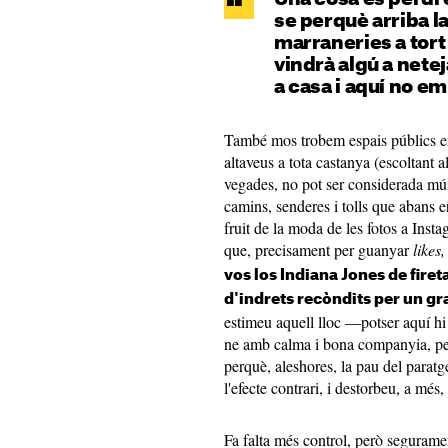
se perquè arriba la 
marraneries a tort i
vindrà algú a netej
a casa i aquí no e
També mos trobem espais públics e
altaveus a tota castanya (escoltant 
vegades, no pot ser considerada músi
camins, senderes i tolls que abans ere
fruit de la moda de les fotos a Inst
que, precisament per guanyar
likes,
vos los Indiana Jones de firet
d'indrets recòndits per un gr
estimeu aquell lloc —potser aquí h
ne amb calma i bona companyia, pe
perquè, aleshores, la pau del para
l'efecte contrari, i destorbeu, a més,
Fa falta més control, però segurame