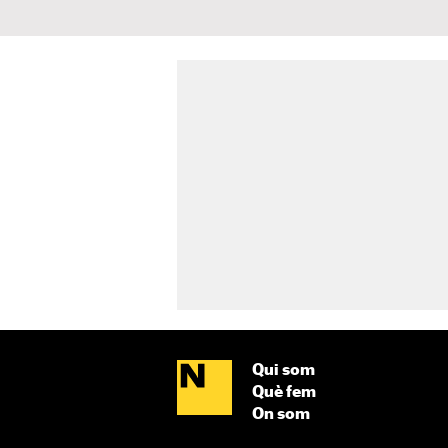
Qui som
Què fem
On som