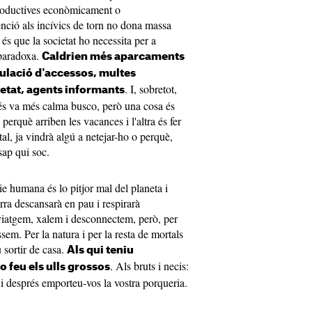
productives econòmicament o
enció als incívics de torn no dona massa
s és que la societat ho necessita per a
 paradoxa.
Caldrien més aparcaments
ulació d'accessos, multes
. I, sobretot,
etat, agents informants
és va més calma busco, però una cosa és
 perquè arriben les vacances i l'altra és fer
otal, ja vindrà algú a netejar-ho o perquè,
sap qui soc.
cie humana és lo pitjor mal del planeta i
rra descansarà en pau i respirarà
viatgem, xalem i desconnectem, però, per
sem. Per la natura i per la resta de mortals
 sortir de casa.
Als qui teniu
. Als bruts i necis:
o feu els ulls grossos
 i després emporteu-vos la vostra porqueria.