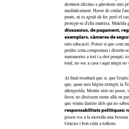
destinen efectius a qüestions més 
mediàticament. Haver de cridar l'at
punts, ni és agraït de fer, però el ca
protegir-se d'ella mateixa. Maleïda
dissuasius, de pagament, reg
exemplars, càmeres de segur
més educació. Potser sí que com m
perdre certa compostura i divertir-se
marraneries a tort i a dret perquè, t
total, no soc a casa i aquí ningú no 
Al final resultarà que sí, que l'espè
que, quan mos hàgim extingit, la Te
alleugerida. Mentre això no passe, 
favor, no dixéssem rastre allà on pas
que venim darrere dels qui no sabeu
responsabilitats polítiques: n
poseu-vos a la motxilla una bosseta
Gràcies i bon estiu a tothom.