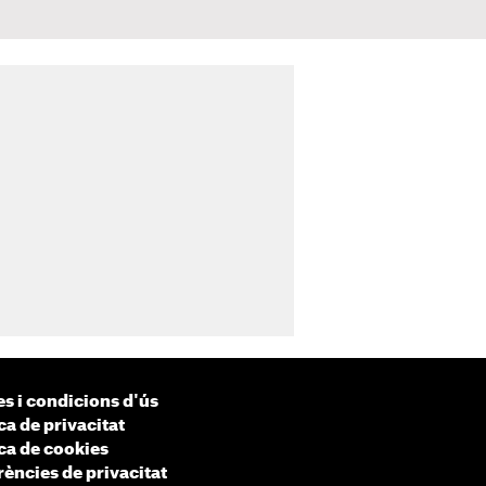
s i condicions d'ús
ca de privacitat
ica de cookies
rències de privacitat