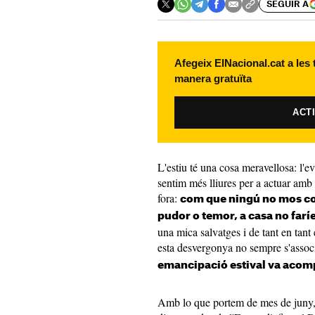
SEGUIR A
Afegeix ElNacional.cat a les
manera gratuïta
ACT
L'estiu té una cosa meravellosa: l'
sentim més lliures per a actuar amb
fora:
com que ningú no mos con
pudor o temor, a casa no far
una mica salvatges i de tant en tant 
esta desvergonya no sempre s'associ
emancipació estival va acom
Amb lo que portem de mes de juny, h