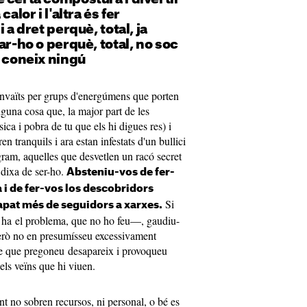
calor i l'altra és fer
 a dret perquè, total, ja
ar-ho o perquè, total, no soc
m coneix ningú
nvaïts per grups d'energúmens que porten
alguna cosa que, la major part de les
ca i pobra de tu que els hi digues res) i
n tranquils i ara estan infestats d'un bullici
agram, aquelles que desvetlen un racó secret
dixa de ser-ho.
Absteniu-vos de fer-
a i de fer-vos los descobridors
Si
apat més de seguidors a xarxes.
i ha el problema, que no ho feu—, gaudiu-
rò no en presumísseu excessivament
tge que pregoneu desapareix i provoqueu
 els veïns que hi viuen.
nt no sobren recursos, ni personal, o bé es