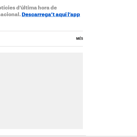
otícies d’última hora de
nacional.
Descarrega’t aquí l’app
MÉS