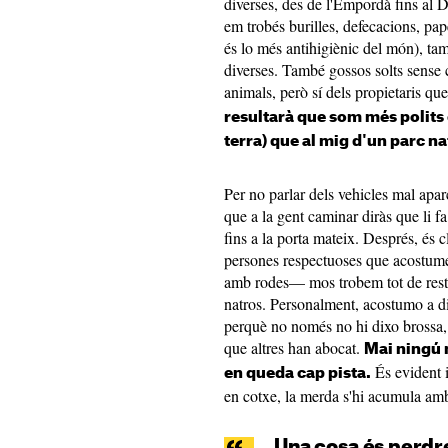
diverses, des de l'Empordà fins al D
em trobés burilles, defecacions, pap
és lo més antihigiènic del món), tamp
diverses. També gossos solts sense c
animals, però sí dels propietaris qu
resultarà que som més polits
terra) que al mig d'un parc na
Per no parlar dels vehicles mal aparc
que a la gent caminar diràs que li fa
fins a la porta mateix. Després, és 
persones respectuoses que acostume
amb rodes— mos trobem tot de restr
natros. Personalment, acostumo a dix
perquè no només no hi dixo brossa,
que altres han abocat.
Mai ningú 
És evident i
en queda cap pista.
en cotxe, la merda s'hi acumula amb 
Una cosa és perdre