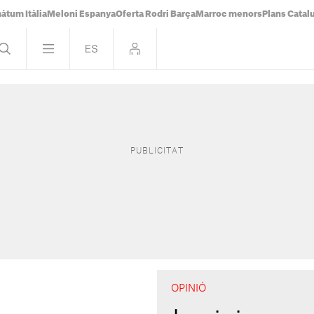
àtum Itàlia
Meloni Espanya
Oferta Rodri Barça
Marroc menors
Plans Catal
OPINIÓ