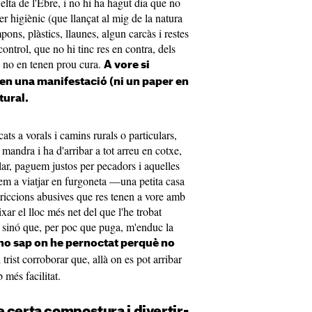
elta de l'Ebre, i no hi ha hagut dia que no
er higiènic (que llançat al mig de la natura
ons, plàstics, llaunes, algun carcàs i restes
ontrol, que no hi tinc res en contra, dels
e no en tenen prou cura.
A vore si
 en una manifestació (ni un paper en
tural.
ats a vorals i camins rurals o particulars,
 mandra i ha d'arribar a tot arreu en cotxe,
clar, paguem justos per pecadors i aquelles
m a viatjar en furgoneta —una petita casa
iccions abusives que res tenen a vore amb
ar el lloc més net del que l'he trobat
 sinó que, per poc que puga, m'enduc la
no sap on he pernoctat perquè no
 trist corroborar que, allà on es pot arribar
més facilitat.
 certa compostura i divertir-