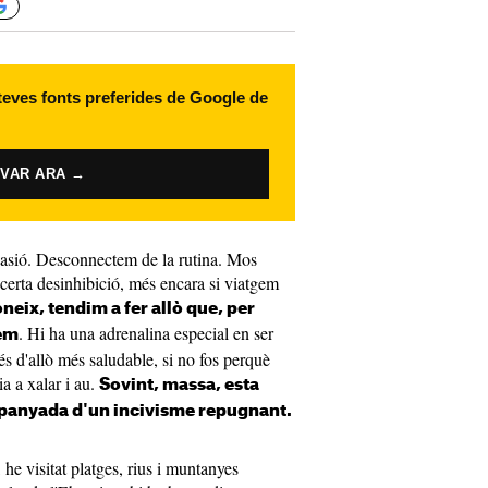
 teves fonts preferides de Google de
IVAR ARA →
evasió. Desconnectem de la rutina. Mos
 certa desinhibició, més encara si viatgem
eix, tendim a fer allò que, per
. Hi ha una adrenalina especial en ser
íem
és d'allò més saludable, si no fos perquè
a a xalar i au.
Sovint, massa, esta
panyada d'un incivisme repugnant.
e visitat platges, rius i muntanyes