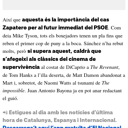
Així que
aquesta és la importància del cas
. Com
Zapatero per al futur immediat del PSOE
deia Mike Tyson, tots els boxejadors tenen un pla fins que
reben el primer cop de puny a la boca. Sánchez n’ha rebut
molts, però
si supera aquest, caldrà que
s’afegeixi als clàssics del cinema de
al costat de DiCaprio a
The Revenant
,
supervivència
de Tom Hanks a l’illa deserta, de Matt Damon abandonat a
Mart i, sobretot, de Naomi Watts al tsunami de
The
impossible
. Juan Antonio Bayona ja en pot anar redactant
el guió.
📲 Estigues al dia amb les notícies d’última
hora de Catalunya, Espanya i Internacional.