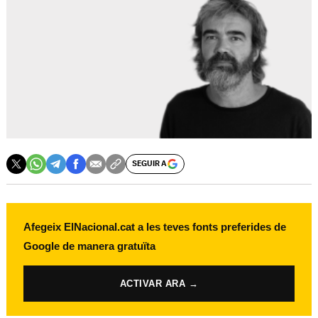
SEGUIR A
Afegeix ElNacional.cat a les teves fonts preferides de
Google de manera gratuïta
ACTIVAR ARA →