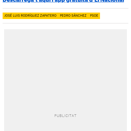
Descarrega’t aquí l’app gratuïta d’El Nacional
JOSÉ LUIS RODRÍGUEZ ZAPATERO
PEDRO SÁNCHEZ
PSOE