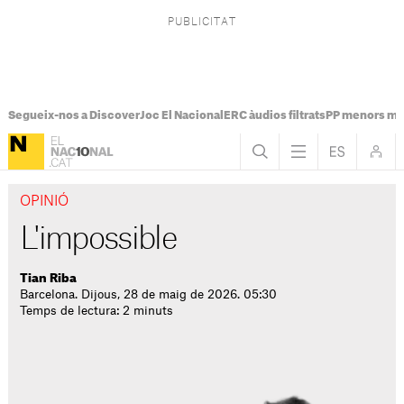
Segueix-nos a Discover
Joc El Nacional
ERC àudios filtrats
PP menors mi
OPINIÓ
L'impossible
Tian Riba
Barcelona. Dijous, 28 de maig de 2026. 05:30
Temps de lectura: 2 minuts