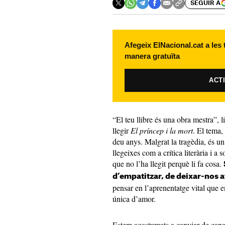
SEGUIR A
Afegeix ElNacional.cat a les
manera gratuïta
ACT
“El teu llibre és una obra mestra”, 
llegir
El príncep i la mort
. El tema,
deu anys. Malgrat la tragèdia, és un
llegeixes com a crítica literària i a 
que no l’ha llegit perquè li fa cosa.
d’empatitzar, de deixar-nos af
pensar en l’aprenentatge vital que e
única d’amor.
Estem acostumats a canviar de cana