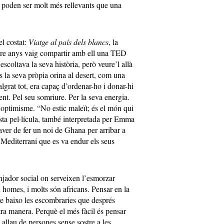
e poden ser molt més rellevants que una
el costat:
Viatge al país dels blancs
, la
tre anys vaig compartir amb ell una TED
scoltava la seva història, però veure’l allà
s la seva pròpia orina al desert, com una
algrat tot, era capaç d’ordenar-ho i donar-hi
t. Pel seu somriure. Per la seva energia.
 optimisme. “No estic maleït; és el món qui
esta pel·lícula, també interpretada per Emma
ver de fer un noi de Ghana per arribar a
Mediterrani que es va endur els seus
njador social on serveixen l’esmorzar
n homes, i molts són africans. Pensar en la
e baixo les escombraries que després
tra manera. Perquè el més fàcil és pensar
 allau de persones sense sostre a les