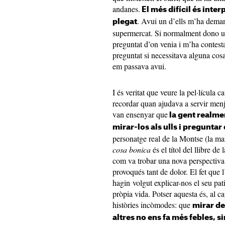
andanes.
El més difícil és inter
. Avui un d’ells m’ha demana
plegat
supermercat. Si normalment dono uns
preguntat d’on venia i m’ha contesta
preguntat si necessitava alguna cos
em passava avui.
I és veritat que veure la pel·lícula
recordar quan ajudava a servir menj
van ensenyar que
la gent realmen
mirar-los als ulls i pregunta
personatge real de la Montse (la m
cosa bonica
és el títol del llibre d
com va trobar una nova perspectiva 
provoqués tant de dolor. El fet que 
hagin volgut explicar-nos el seu pati
pròpia vida. Potser aquesta és, al ca
històries incòmodes: que
mirar de 
altres no ens fa més febles,