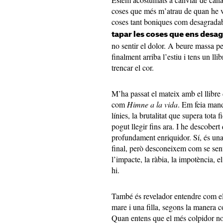
coses que més m’atrau de quan he via
coses tant boniques com desagradab
tapar les coses que ens desa
no sentir el dolor. A beure massa pe
finalment arriba l’estiu i tens un lli
trencar el cor.
M’ha passat el mateix amb el llibre
com
Himne a la vida
. Em feia mand
línies, la brutalitat que supera tota 
pogut llegir fins ara. I he descobert
profundament enriquidor. Sí, és una 
final, però desconeixem com se sent
l’impacte, la ràbia, la impotència, el
hi.
També és revelador entendre com el 
mare i una filla, segons la manera 
Quan entens que el més colpidor no