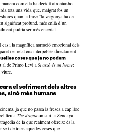
la manera com ella ha decidit afrontar-ho.
da tota una vida que, malgrat fos un
leshores quan la frase “la vergonya ha de
seu significat profund, més enllà d’un
cilment podria ser més encertat.
 cas i la magnífica narració emocional dels
paret i el relat ens interpel·lés directament
uelles coses que ja no podem
nt al de Primo Levi a
Si això és un home
:
 viure.
 cara el sofriment dels altres
les, sinó més humans
l cinema, ja que no passa la fresca a cap lloc
pel·lícula
The drama
on surt la Zendaya
tragèdia de la que realment ofereix: és la
r-se i de totes aquelles coses que