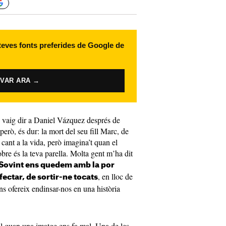
 teves fonts preferides de Google de
IVAR ARA →
li vaig dir a Daniel Vázquez després de
 però, és dur: la mort del seu fill Marc, de
 cant a la vida, però imagina’t quan el
sobre és la teva parella. Molta gent m’ha dit
Sovint ens quedem amb la por
, en lloc de
ectar, de sortir-ne tocats
ns ofereix endinsar-nos en una història
l quan una imatge ens fa mal. Una de les