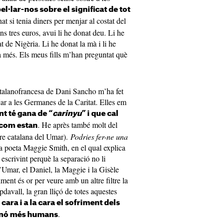
pel·lar-nos sobre el significat de tot
t si tenia diners per menjar al costat del
 tres euros, avui li he donat deu. Li he
t de Nigèria. Li he donat la mà i li he
a més. Els meus fills m’han preguntat què
 catalanofrancesa de Dani Sancho m’ha fet
ar a les Germanes de la Caritat. Elles em
t té gana de “
carinyu
” i que cal
. He après també molt del
r com estan
are catalana del Umar).
Podries fer-ne una
e la poeta Maggie Smith, en el qual explica
escrivint perquè la separació no li
l’Umar, el Daniel, la Maggie i la Gisèle
ment és or per veure amb un altre filtre la
pdavall, la gran lliçó de totes aquestes
cara i a la cara el sofriment dels
.
 sinó més humans