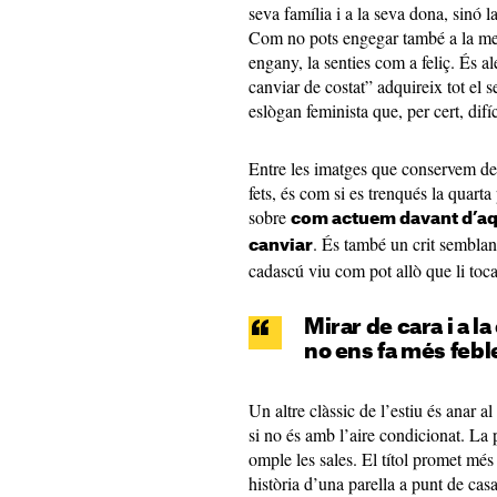
seva família i a la seva dona, sinó 
Com no pots engegar també a la mer
engany, la senties com a feliç. És a
canviar de costat” adquireix tot el 
eslògan feminista que, per cert, difí
Entre les imatges que conservem del
fets, és com si es trenqués la quarta 
sobre
com actuem davant d’aq
. És també un crit sembla
canviar
cadascú viu com pot allò que li toca
Mirar de cara i a la
no ens fa més feb
Un altre clàssic de l’estiu és anar a
si no és amb l’aire condicionat. La 
omple les sales. El títol promet més 
història d’una parella a punt de casa