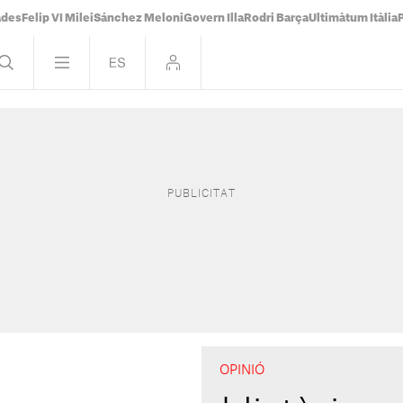
ades
Felip VI Milei
Sánchez Meloni
Govern Illa
Rodri Barça
Ultimàtum Itàlia
OPINIÓ