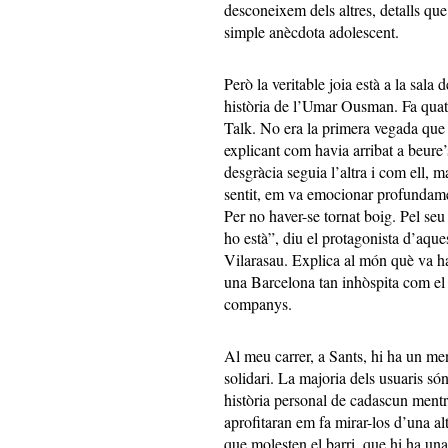
desconeixem dels altres, detalls qu
simple anècdota adolescent.
Però la veritable joia està a la sala d
història de l’Umar Ousman. Fa qua
Talk. No era la primera vegada que e
explicant com havia arribat a beure’
desgràcia seguia l’altra i com ell, m
sentit, em va emocionar profundamen
Per no haver-se tornat boig. Pel seu
ho està”, diu el protagonista d’aqu
Vilarasau. Explica al món què va ha
una Barcelona tan inhòspita com el 
companys.
Al meu carrer, a Sants, hi ha un me
solidari. La majoria dels usuaris só
història personal de cadascun mentr
aprofitaran em fa mirar-los d’una al
que molesten el barri, que hi ha una