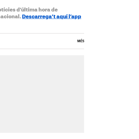
otícies d’última hora de
nacional.
Descarrega’t aquí l’app
MÉS