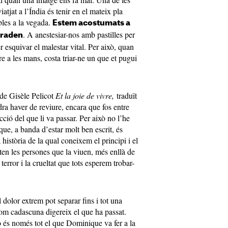
tjat a l’Índia és tenir en el mateix pla
les a la vegada.
Estem acostumats a
. A anestesiar-nos amb pastilles per
graden
r esquivar el malestar vital. Per això, quan
bre a les mans, costa triar-ne un que et pugui
 de Gisèle Pelicot
Et la joie de vivre,
traduït
ra haver de reviure, encara que fos entre
ficció del que li va passar. Per això no l’he
 que, a banda d’estar molt ben escrit, és
història de la qual coneixem el principi i el
en les persones que la viuen, més enllà de
 terror i la crueltat que tots esperem trobar-
dolor extrem pot separar fins i tot una
com cadascuna digereix el que ha passat.
 és només tot el que Dominique va fer a la