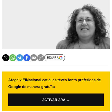
SEGUIR A
Afegeix ElNacional.cat a les teves fonts preferides de
Google de manera gratuïta
ACTIVAR ARA →