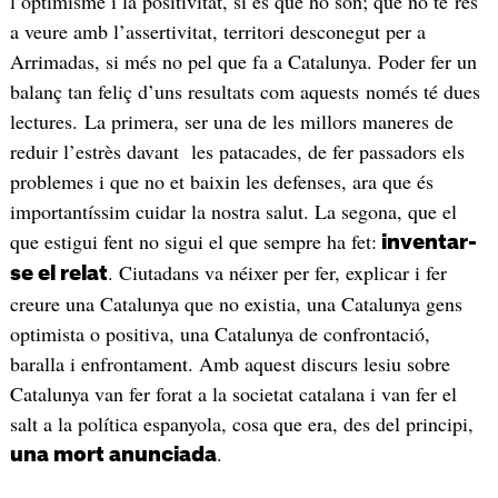
l’optimisme i la positivitat, si és que ho són; que no té res
a veure amb l’assertivitat, territori desconegut per a
Arrimadas, si més no pel que fa a Catalunya. Poder fer un
balanç tan feliç d’uns resultats com aquests només té dues
lectures. La primera, ser una de les millors maneres de
reduir l’estrès davant les patacades, de fer passadors els
problemes i que no et baixin les defenses, ara que és
importantíssim cuidar la nostra salut. La segona, que el
que estigui fent no sigui el que sempre ha fet:
inventar-
. Ciutadans va néixer per fer, explicar i fer
se el relat
creure una Catalunya que no existia, una Catalunya gens
optimista o positiva, una Catalunya de confrontació,
baralla i enfrontament. Amb aquest discurs lesiu sobre
Catalunya van fer forat a la societat catalana i van fer el
salt a la política espanyola, cosa que era, des del principi,
.
una mort anunciada