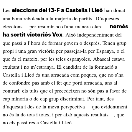
Les
han donat
eleccions del 13-F a Castella i Lleó
una bona rebolcada a la majoria de partits. D’aquestes
eleccions ―per resumir-ho d'una manera clara―
només
. Això independentment del
ha sortit victoriós Vox
que passi a l’hora de formar govern o després. Tenen grup
propi i una gran victòria per passejar-la per Espanya, o el
que és el mateix, per les teles espanyoles. Abascal estava
exultant i no m’estranya. El candidat de la formació a
Castella i Lleó és una arracada com poques, que no s’ha
de confondre pas amb el fet que porti arracada, ans al
contrari; els tuits que el precedeixen no són pas a favor de
cap minoria o de cap grup discriminat. Per tant, des
d’aquesta i des de la meva perspectiva ―que evidentment
no és la de tots i totes, i per això aquests resultats―, que
no els passi res a Castella i Lleó.