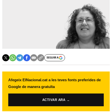
SEGUIR A
Afegeix ElNacional.cat a les teves fonts preferides de
Google de manera gratuïta
ACTIVAR ARA →