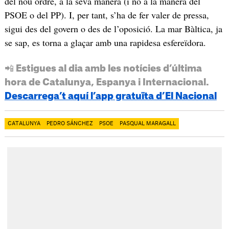
del nou ordre, a la seva manera (i no a la manera del
PSOE o del PP). I, per tant, s’ha de fer valer de pressa,
sigui des del govern o des de l’oposició. La mar Bàltica, ja
se sap, es torna a glaçar amb una rapidesa esfereïdora.
📲 Estigues al dia amb les notícies d’última
hora de Catalunya, Espanya i Internacional.
Descarrega’t aquí l’app gratuïta d’El Nacional
CATALUNYA
PEDRO SÁNCHEZ
PSOE
PASQUAL MARAGALL