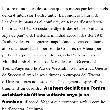
L’ordre mundial es desordena quan a massa participants els
deixa d’interessar l’ordre antic. La condició natural de
l’espècie humana és el conflicte, en termes d’estadística
històrica, si bé això costa de digerir després de “vuitanta
anys de pau” o del sistema mundial acordat des del 1945.
Ja abans, les grans guerres napoleòniques van concloure
amb una necessitat imperiosa de Congrés de Viena (per
part de les potències vencedores), o la Primera Guerra
Mundial amb el Tractat de Versalles, o la Guerra dels
Trenta Anys amb la Pau de Westfàlia, o la nostrada Guerra
de Successió amb la seva dimensió europea del Tractat
d’Utrecht. Totes aquestes “paus” se signen després d’un
trauma, d’un desordre.
Ara hem decidit que l’ordre
establert els últims vuitanta anys ja no
: d’acord. Vegem què comporta això, i com ho
funciona
ha d’encarar Catalunya.