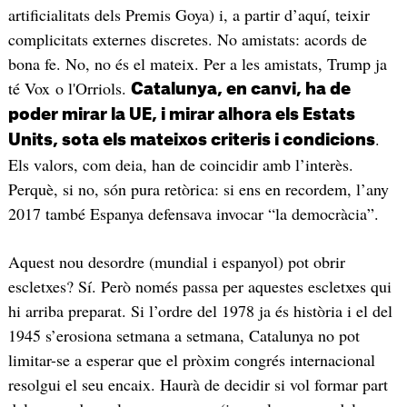
artificialitats dels Premis Goya) i, a partir d’aquí, teixir
complicitats externes discretes. No amistats: acords de
bona fe. No, no és el mateix. Per a les amistats, Trump ja
té Vox o l'Orriols.
Catalunya, en canvi, ha de
poder mirar la UE, i mirar alhora els Estats
.
Units, sota els mateixos criteris i condicions
Els valors, com deia, han de coincidir amb l’interès.
Perquè, si no, són pura retòrica: si ens en recordem, l’any
2017 també Espanya defensava invocar “la democràcia”.
Aquest nou desordre (mundial i espanyol) pot obrir
escletxes? Sí. Però només passa per aquestes escletxes qui
hi arriba preparat. Si l’ordre del 1978 ja és història i el del
1945 s’erosiona setmana a setmana, Catalunya no pot
limitar-se a esperar que el pròxim congrés internacional
resolgui el seu encaix. Haurà de decidir si vol formar part