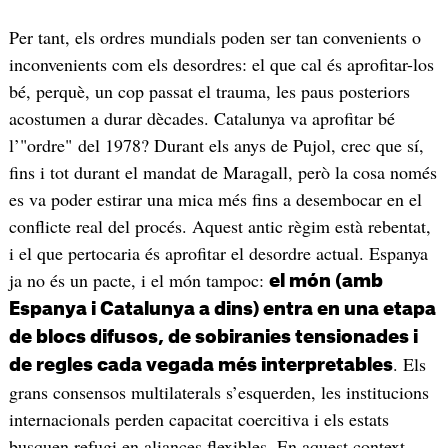
Per tant, els ordres mundials poden ser tan convenients o
inconvenients com els desordres: el que cal és aprofitar-los
bé, perquè, un cop passat el trauma, les paus posteriors
acostumen a durar dècades. Catalunya va aprofitar bé
l’"ordre" del 1978? Durant els anys de Pujol, crec que sí,
fins i tot durant el mandat de Maragall, però la cosa només
es va poder estirar una mica més fins a desembocar en el
conflicte real del procés. Aquest antic règim està rebentat,
i el que pertocaria és aprofitar el desordre actual. Espanya
ja no és un pacte, i el món tampoc:
el món (amb
Espanya i Catalunya a dins) entra en una etapa
de blocs difusos, de sobiranies tensionades i
. Els
de regles cada vegada més interpretables
grans consensos multilaterals s’esquerden, les institucions
internacionals perden capacitat coercitiva i els estats
busquen refugi en aliances flexibles. En aquest context,