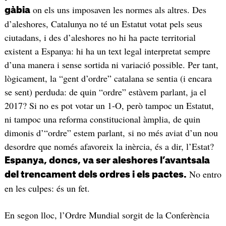
on els uns imposaven les normes als altres. Des
gàbia
d’aleshores, Catalunya no té un Estatut votat pels seus
ciutadans, i des d’aleshores no hi ha pacte territorial
existent a Espanya: hi ha un text legal interpretat sempre
d’una manera i sense sortida ni variació possible. Per tant,
lògicament, la “gent d’ordre” catalana se sentia (i encara
se sent) perduda: de quin “ordre” estàvem parlant, ja el
2017? Si no es pot votar un 1-O, però tampoc un Estatut,
ni tampoc una reforma constitucional àmplia, de quin
dimonis d’“ordre” estem parlant, si no més aviat d’un nou
desordre que només afavoreix la inèrcia, és a dir, l’Estat?
Espanya, doncs, va ser aleshores l’avantsala
No entro
del trencament dels ordres i els pactes.
en les culpes: és un fet.
En segon lloc, l’Ordre Mundial sorgit de la Conferència