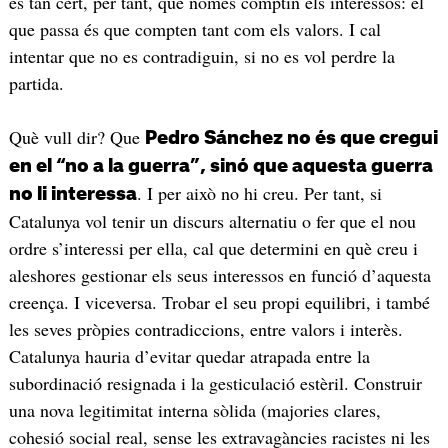
és tan cert, per tant, que només comptin els interessos: el
que passa és que compten tant com els valors. I cal
intentar que no es contradiguin, si no es vol perdre la
partida.
Què vull dir? Que
Pedro Sánchez no és que cregui
en el “no a la guerra”, sinó que aquesta guerra
. I per això no hi creu. Per tant, si
no li interessa
Catalunya vol tenir un discurs alternatiu o fer que el nou
ordre s’interessi per ella, cal que determini en què creu i
aleshores gestionar els seus interessos en funció d’aquesta
creença. I viceversa. Trobar el seu propi equilibri, i també
les seves pròpies contradiccions, entre valors i interès.
Catalunya hauria d’evitar quedar atrapada entre la
subordinació resignada i la gesticulació estèril. Construir
una nova legitimitat interna sòlida (majories clares,
cohesió social real, sense les extravagàncies racistes ni les