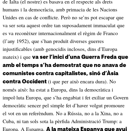
de Ialta (el nostre) es basava en el respecte als drets
humans i la democràcia, amb primacia de les Nacions
Unides en cas de conflicte. Però no se’ns pot escapar que
va ser sota aquest ordre tan suposadament immaculat que
es va reconèixer internacionalment el règim de Franco
(l’any 1952), que s’han produït diverses guerres
injustificables (amb genocidis inclosos, dins d’Europa
mateix) i que
va ser l’inici d’una Guerra Freda que
amb el temps s’ha demostrat que no anava de
comunistes contra capitalistes, sinó d’Àsia
(i que per això encara dura). No
contra Occident
només això: ha estat a Europa, dins la democràtica i
impol·luta Europa, que s’ha engabiat i fet exiliar un Govern
democràtic sencer pel simple fet d’haver volgut promoure
el vot en un referèndum. No a Rússia, no a la Xina, no a
Cuba, ni tan sols sota la pèrfida Administració Trump: a
Europa. A Espanya.
A la mateixa Espanya que avui