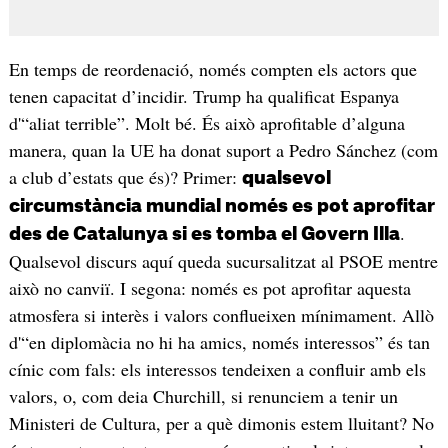
En temps de reordenació, només compten els actors que
tenen capacitat d’incidir. Trump ha qualificat Espanya
d'“aliat terrible”. Molt bé. És això aprofitable d’alguna
manera, quan la UE ha donat suport a Pedro Sánchez (com
a club d’estats que és)? Primer:
qualsevol
circumstància mundial només es pot aprofitar
.
des de Catalunya si es tomba el Govern Illa
Qualsevol discurs aquí queda sucursalitzat al PSOE mentre
això no canviï. I segona: només es pot aprofitar aquesta
atmosfera si interès i valors conflueixen mínimament. Allò
d'“en diplomàcia no hi ha amics, només interessos” és tan
cínic com fals: els interessos tendeixen a confluir amb els
valors, o, com deia Churchill, si renunciem a tenir un
Ministeri de Cultura, per a què dimonis estem lluitant? No