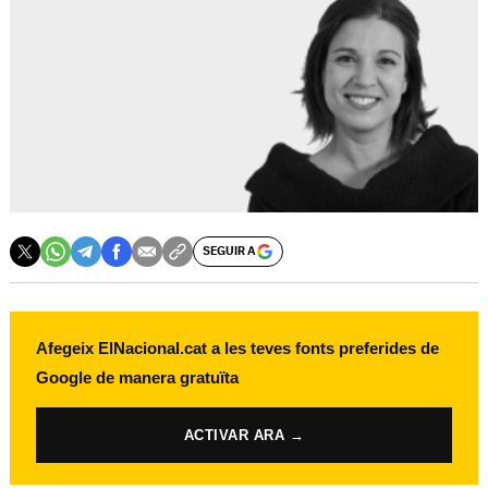
SEGUIR A
Afegeix ElNacional.cat a les teves fonts preferides de
Google de manera gratuïta
ACTIVAR ARA →