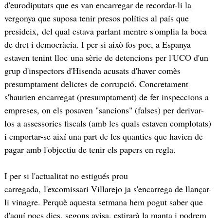
d'eurodiputats que es van encarregar de recordar-li la
vergonya que suposa tenir presos polítics al país que
presideix, del qual estava parlant mentre s'omplia la boca
de dret i democràcia. I per si això fos poc, a Espanya
estaven tenint lloc una sèrie de detencions per l'UCO d'un
grup d'inspectors d'Hisenda acusats d'haver comès
presumptament delictes de corrupció. Concretament
s'haurien encarregat (presumptament) de fer inspeccions a
empreses, on els posaven "sancions" (falses) per derivar-
los a assessories fiscals (amb les quals estaven complotats)
i emportar-se així una part de les quanties que havien de
pagar amb l'objectiu de tenir els papers en regla.
I per si l'actualitat no estigués prou
carregada, l'excomissari Villarejo ja s'encarrega de llançar-
li vinagre. Perquè aquesta setmana hem pogut saber que
d'aquí pocs dies, segons avisa, estirarà la manta i podrem