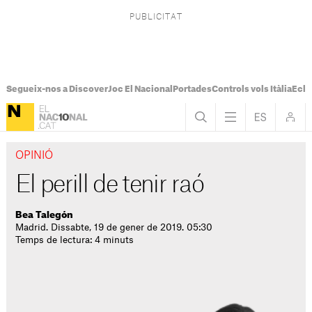
Segueix-nos a Discover
Joc El Nacional
Portades
Controls vols Itàlia
Ecli
OPINIÓ
El perill de tenir raó
Bea Talegón
Madrid. Dissabte, 19 de gener de 2019. 05:30
Temps de lectura: 4 minuts