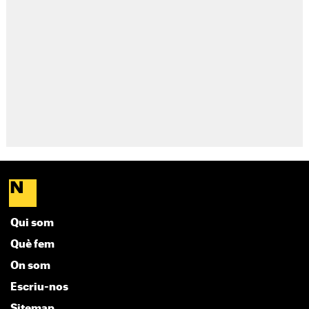
Qui som
Què fem
On som
Escriu-nos
Sitemap