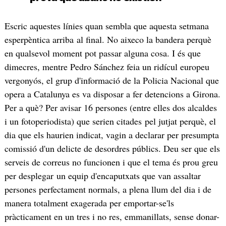
Escric aquestes línies quan sembla que aquesta setmana
esperpèntica arriba al final. No aixeco la bandera perquè
en qualsevol moment pot passar alguna cosa. I és que
dimecres, mentre Pedro Sánchez feia un ridícul europeu
vergonyós, el grup d'informació de la Policia Nacional que
opera a Catalunya es va disposar a fer detencions a Girona.
Per a què? Per avisar 16 persones (entre elles dos alcaldes
i un fotoperiodista) que serien citades pel jutjat perquè, el
dia que els haurien indicat, vagin a declarar per presumpta
comissió d'un delicte de desordres públics. Deu ser que els
serveis de correus no funcionen i que el tema és prou greu
per desplegar un equip d'encaputxats que van assaltar
persones perfectament normals, a plena llum del dia i de
manera totalment exagerada per emportar-se'ls
pràcticament en un tres i no res, emmanillats, sense donar-