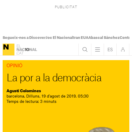
Segueix-nos a Discover
Joc El Nacional
Iran EUA
Abascal Sánchez
Control
OPINIÓ
La por a la democràcia
Agustí Colomines
barcelona. Dilluns, 19 d'agost de 2019. 05:30
Temps de lectura: 3 minuts