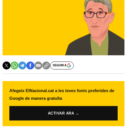
SEGUIR A
Afegeix ElNacional.cat a les teves fonts preferides de
Google de manera gratuïta
ACTIVAR ARA →