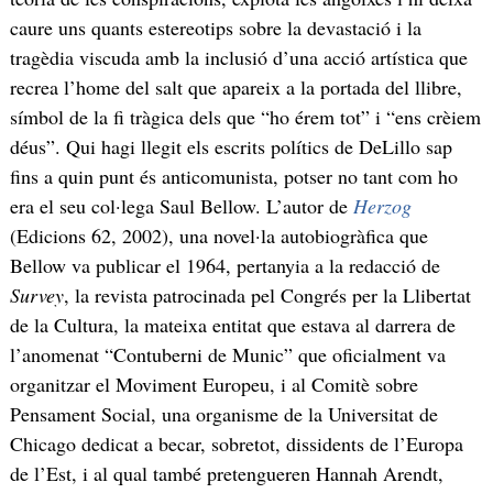
caure uns quants estereotips sobre la devastació i la
tragèdia viscuda amb la inclusió d’una acció artística que
recrea l’home del salt que apareix a la portada del llibre,
símbol de la fi tràgica dels que “ho érem tot” i “ens crèiem
déus”. Qui hagi llegit els escrits polítics de DeLillo sap
fins a quin punt és anticomunista, potser no tant com ho
era el seu col·lega Saul Bellow. L’autor de
Herzog
(Edicions 62, 2002), una novel·la autobiogràfica que
Bellow va publicar el 1964, pertanyia a la redacció de
Survey
, la revista patrocinada pel Congrés per la Llibertat
de la Cultura, la mateixa entitat que estava al darrera de
l’anomenat “Contuberni de Munic” que oficialment va
organitzar el Moviment Europeu, i al Comitè sobre
Pensament Social, una organisme de la Universitat de
Chicago dedicat a becar, sobretot, dissidents de l’Europa
de l’Est, i al qual també pretengueren Hannah Arendt,