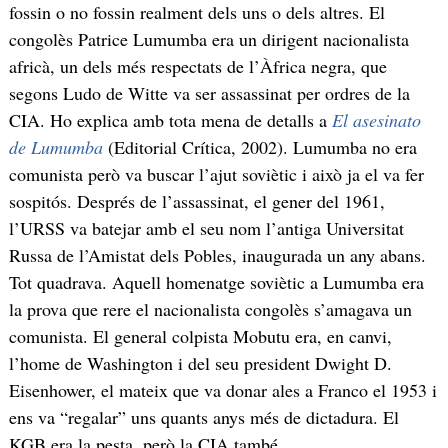
fossin o no fossin realment dels uns o dels altres. El
congolès Patrice Lumumba era un dirigent nacionalista
africà, un dels més respectats de l’Àfrica negra, que
segons Ludo de Witte va ser assassinat per ordres de la
CIA. Ho explica amb tota mena de detalls a
El asesinato
de Lumumba
(Editorial Crítica, 2002). Lumumba no era
comunista però va buscar l’ajut soviètic i això ja el va fer
sospitós. Després de l’assassinat, el gener del 1961,
l’URSS va batejar amb el seu nom l’antiga Universitat
Russa de l’Amistat dels Pobles, inaugurada un any abans.
Tot quadrava. Aquell homenatge soviètic a Lumumba era
la prova que rere el nacionalista congolès s’amagava un
comunista. El general colpista Mobutu era, en canvi,
l’home de Washington i del seu president Dwight D.
Eisenhower, el mateix que va donar ales a Franco el 1953 i
ens va “regalar” uns quants anys més de dictadura. El
KGB era la pesta, però la CIA també.