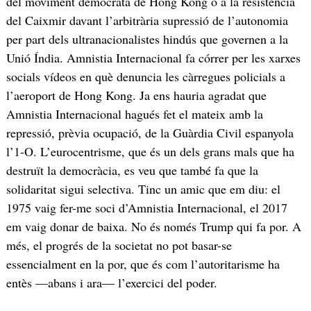
del moviment demòcrata de Hong Kong o a la resistència
del Caixmir davant l’arbitrària supressió de l’autonomia
per part dels ultranacionalistes hindús que governen a la
Unió Índia. Amnistia Internacional fa córrer per les xarxes
socials vídeos en què denuncia les càrregues policials a
l’aeroport de Hong Kong. Ja ens hauria agradat que
Amnistia Internacional hagués fet el mateix amb la
repressió, prèvia ocupació, de la Guàrdia Civil espanyola
l’1-O. L’eurocentrisme, que és un dels grans mals que ha
destruït la democràcia, es veu que també fa que la
solidaritat sigui selectiva. Tinc un amic que em diu: el
1975 vaig fer-me soci d’Amnistia Internacional, el 2017
em vaig donar de baixa. No és només Trump qui fa por. A
més, el progrés de la societat no pot basar-se
essencialment en la por, que és com l’autoritarisme ha
entès —abans i ara— l’exercici del poder.