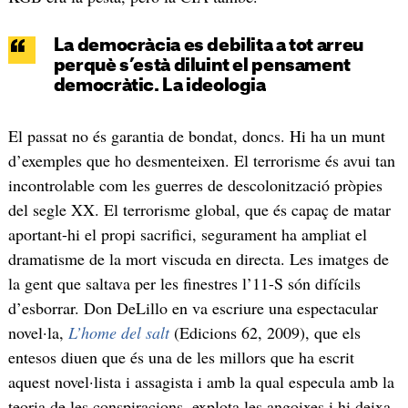
La democràcia es debilita a tot arreu
perquè s’està diluint el pensament
democràtic. La ideologia
El passat no és garantia de bondat, doncs. Hi ha un munt
d’exemples que ho desmenteixen. El terrorisme és avui tan
incontrolable com les guerres de descolonització pròpies
del segle XX. El terrorisme global, que és capaç de matar
aportant-hi el propi sacrifici, segurament ha ampliat el
dramatisme de la mort viscuda en directa. Les imatges de
la gent que saltava per les finestres l’11-S són difícils
d’esborrar. Don DeLillo en va escriure una espectacular
novel·la,
L’home del salt
(Edicions 62, 2009), que els
entesos diuen que és una de les millors que ha escrit
aquest novel·lista i assagista i amb la qual especula amb la
teoria de les conspiracions, explota les angoixes i hi deixa