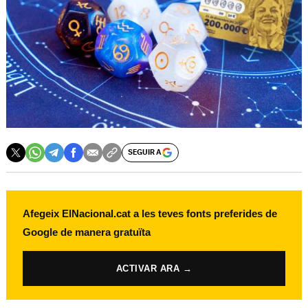
SEGUIR A
Afegeix ElNacional.cat a les teves fonts preferides de
Google de manera gratuïta
ACTIVAR ARA →