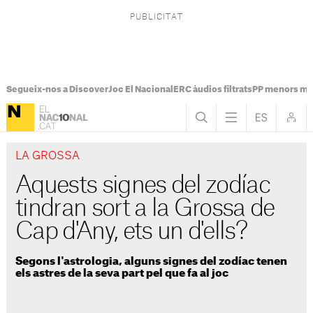
Segueix-nos a Discover
Joc El Nacional
ERC àudios filtrats
PP menors mi
LA GROSSA
Aquests signes del zodíac
tindran sort a la Grossa de
Cap d'Any, ets un d'ells?
Segons l'astrologia, alguns signes del zodíac tenen
els astres de la seva part pel que fa al joc